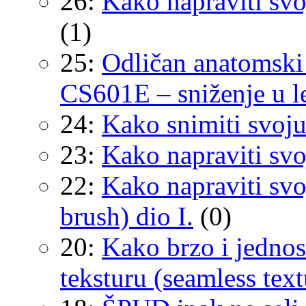
26:
Kako napraviti sv
(1)
25:
Odličan anatomski s
CS601E – sniženje u l
24:
Kako snimiti svoju
23:
Kako napraviti svo
22:
Kako napraviti svo
brush) dio I.
(0)
20:
Kako brzo i jednos
teksturu (seamless text