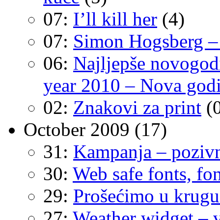
07:
I’ll kill her
(4)
07:
Simon Hogsberg – 
06:
Najljepše novogodi
year 2010 – Nova godi
02:
Znakovi za print
(
October 2009
(17)
31:
Kampanja – poziv
30:
Web safe fonts, fo
29:
Prošećimo u krugu
27:
Weather widget – 