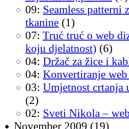
09:
Seamless patterni 
tkanine
(1)
07:
Truć truć o web diza
koju djelatnost)
(6)
04:
Držač za žice i ka
04:
Konvertiranje web
03:
Umjetnost crtanja 
(2)
02:
Sveti Nikola – web
November 2009
(19)