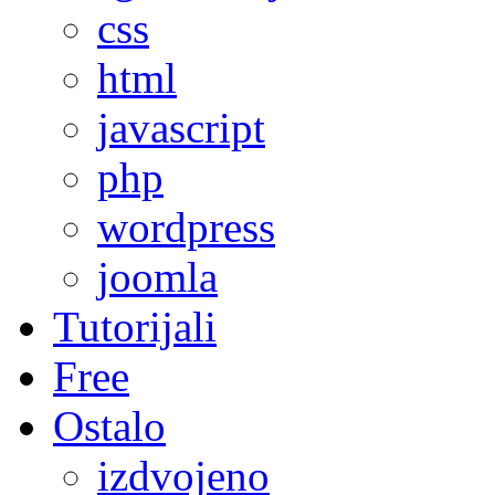
css
html
javascript
php
wordpress
joomla
Tutorijali
Free
Ostalo
izdvojeno