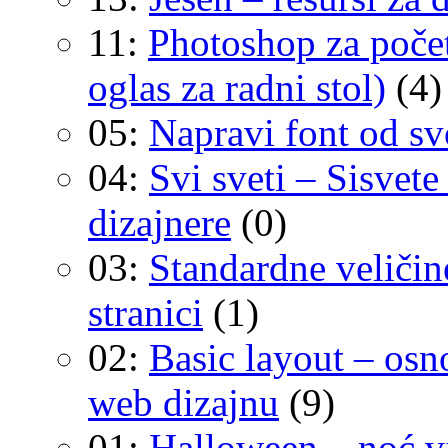
11:
Photoshop za počet
oglas za radni stol)
(4)
05:
Napravi font od sv
04:
Svi sveti – Sisvete
dizajnere
(0)
03:
Standardne veličin
stranici
(1)
02:
Basic layout – osn
web dizajnu
(9)
01:
Halloween – noć vj