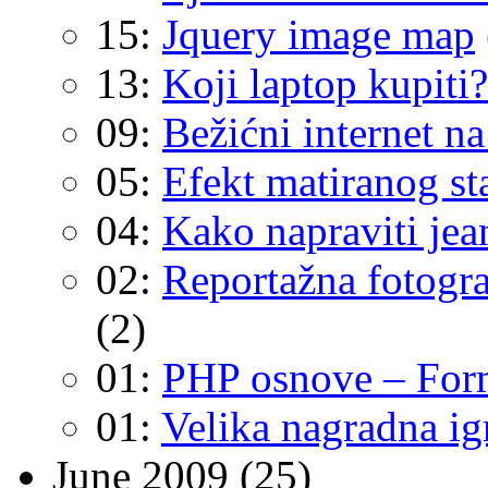
15:
Jquery image map
13:
Koji laptop kupiti
09:
Bežićni internet n
05:
Efekt matiranog st
04:
Kako napraviti jea
02:
Reportažna fotogra
(2)
01:
PHP osnove – For
01:
Velika nagradna ig
June 2009
(25)