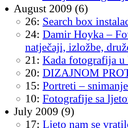
August 2009
(6)
26:
Search box instala
24:
Damir Hoyka – Foto
natječaji, izložbe, dr
21:
Kada fotografija u 
20:
DIZAJNOM PROT
15:
Portreti – snimanje
10:
Fotografije sa ljet
July 2009
(9)
17:
Ljeto nam se vrati