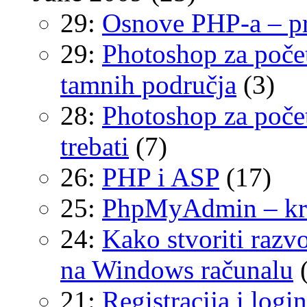
29:
Osnove PHP-a – pr
29:
Photoshop za počet
tamnih područja
(3)
28:
Photoshop za počet
trebati
(7)
26:
PHP i ASP
(17)
25:
PhpMyAdmin – krei
24:
Kako stvoriti raz
na Windows računalu
21:
Registracija i log