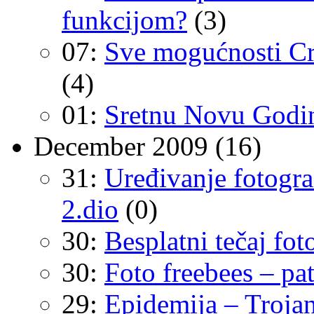
funkcijom?
(3)
07:
Sve mogućnosti Cro
(4)
01:
Sretnu Novu Godin
December 2009
(16)
31:
Uređivanje fotogra
2.dio
(0)
30:
Besplatni tečaj fot
30:
Foto freebees – pa
29:
Epidemija – Trojan