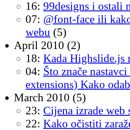
16:
99designs i ostali n
07:
@font-face ili kako
webu
(5)
April 2010
(2)
18:
Kada Highslide.js 
04:
Što znače nastavc
extensions) Kako oda
March 2010
(5)
23:
Cijena izrade web 
22:
Kako očistiti zaraž