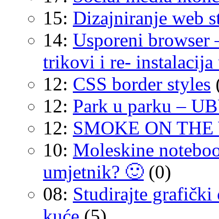
15:
Dizajniranje web s
14:
Usporeni browser –
trikovi i re- instalacij
12:
CSS border styles
12:
Park u parku – 
12:
SMOKE ON THE WA
10:
Moleskine noteb
umjetnik? 🙂
(0)
08:
Studirajte grafički
kuće
(5)