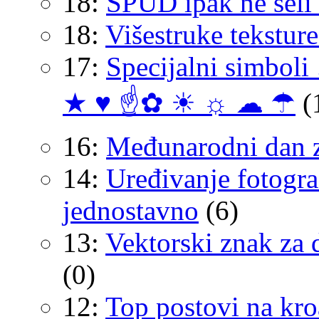
18:
ŠPUD ipak ne seli 
18:
Višestruke tekstur
17:
Specijalni simbol
★ ♥ ☝✿ ☀ ☼ ☁ ☂
(
16:
Međunarodni dan za
14:
Uređivanje fotograf
jednostavno
(6)
13:
Vektorski znak za 
(0)
12:
Top postovi na kro