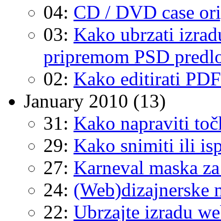
04:
CD / DVD case or
03:
Kako ubrzati izra
pripremom PSD predl
02:
Kako editirati PDF 
January 2010
(13)
31:
Kako napraviti točk
29:
Kako snimiti ili is
27:
Karneval maska za 
24:
(Web)dizajnerske 
22:
Ubrzajte izradu we