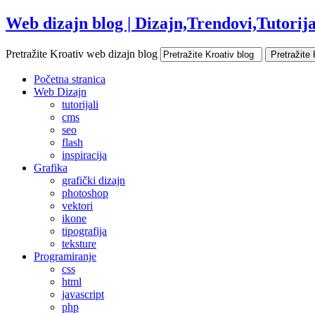
Web dizajn blog | Dizajn,Trendovi,Tutorijal
Pretražite Kroativ web dizajn blog
Početna stranica
Web Dizajn
tutorijali
cms
seo
flash
inspiracija
Grafika
grafički dizajn
photoshop
vektori
ikone
tipografija
teksture
Programiranje
css
html
javascript
php