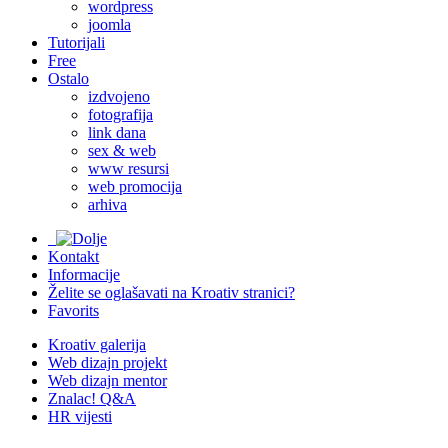
wordpress
joomla
Tutorijali
Free
Ostalo
izdvojeno
fotografija
link dana
sex & web
www resursi
web promocija
arhiva
Kontakt
Informacije
Želite se oglašavati na Kroativ stranici?
Favorits
Kroativ galerija
Web dizajn projekt
Web dizajn mentor
Znalac! Q&A
HR vijesti