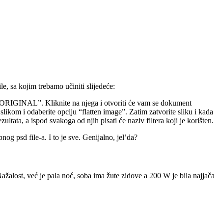
, sa kojim trebamo učiniti slijedeće:
e “ORIGINAL”. Kliknite na njega i otvoriti će vam se dokument
slikom i odaberite opciju “flatten image”. Zatim zatvorite sliku i kada
ultata, a ispod svakoga od njih pisati će naziv filtera koji je korišten.
nog psd file-a. I to je sve. Genijalno, jel’da?
Nažalost, već je pala noć, soba ima žute zidove a 200 W je bila najjača