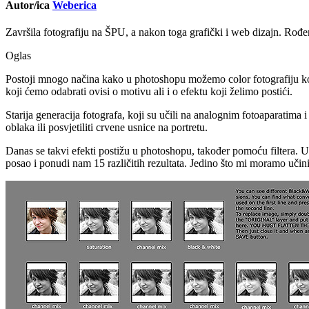
Autor/ica
Weberica
Završila fotografiju na ŠPU, a nakon toga grafički i web dizajn. Rođen
Oglas
Postoji mnogo načina kako u photoshopu možemo color fotografiju konvert
koji ćemo odabrati ovisi o motivu ali i o efektu koji želimo postići.
Starija generacija fotografa, koji su učili na analognim fotoaparatima i 
oblaka ili posvjetiliti crvene usnice na portretu.
Danas se takvi efekti postižu u photoshopu, također pomoću filtera. 
posao i ponudi nam 15 različitih rezultata. Jedino što mi moramo učini