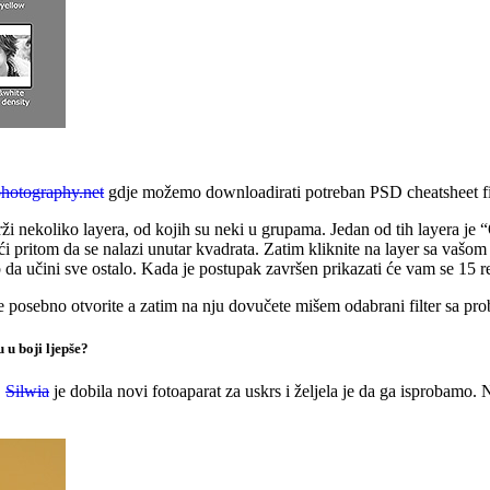
photography.net
gdje možemo downloadirati potreban PSD cheatsheet file
ži nekoliko layera, od kojih su neki u grupama. Jedan od tih layera j
i pritom da se nalazi unutar kvadrata. Zatim kliknite na layer sa vašom 
p da učini sve ostalo. Kada je postupak završen prikazati će vam se 15 rez
 je posebno otvorite a zatim na nju dovučete mišem odabrani filter sa prob
 u boji ljepše?
.
Silwia
je dobila novi fotoaparat za uskrs i željela je da ga isprobamo. 
.