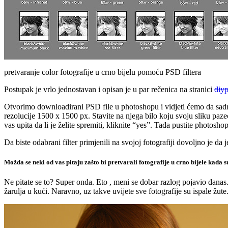
pretvaranje color fotografije u crno bijelu pomoću PSD filtera
Postupak je vrlo jednostavan i opisan je u par rečenica na stranici
diy
Otvorimo downloadirani PSD file u photoshopu i vidjeti ćemo da sadr
rezolucije 1500 x 1500 px. Stavite na njega bilo koju svoju sliku pazeć
vas upita da li je želite spremiti, kliknite “yes”. Tada pustite photosho
Da biste odabrani filter primjenili na svojoj fotografiji dovoljno je da
Možda se neki od vas pitaju zašto bi pretvarali fotografije u crno bijele kada su
Ne pitate se to? Super onda. Eto , meni se dobar razlog pojavio danas
žarulja u kući. Naravno, uz takve uvijete sve fotografije su ispale žute