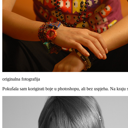
originalna fotografija
Pokušala sam korigirati boje u photoshopu, ali bez uspjeha. Na kraju s