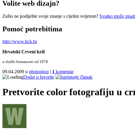
Volite web dizajn?
Zašto ne podijelite svoje znanje s cijelim svijetom?
Svatko može pisati
Pomoć potrebitima
http://www.hck.hr
Hrvatski Crveni križ
u službi humanosti od 1878.
09.04.2009 u
photoshop
|
1
komentar
Dodaj u favorite
Pretvorite color fotografiju u c