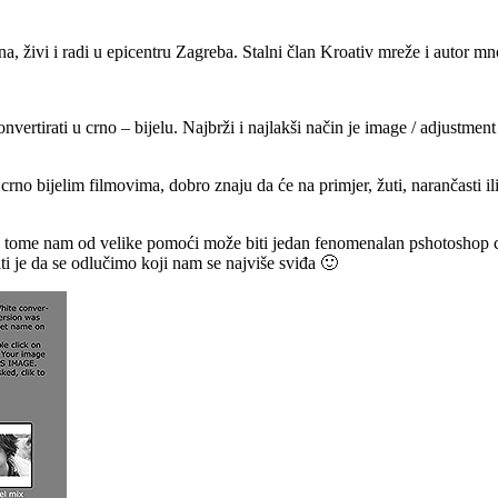
a, živi i radi u epicentru Zagreba. Stalni član Kroativ mreže i autor mn
irati u crno – bijelu. Najbrži i najlakši način je image / adjustment / 
crno bijelim filmovima, dobro znaju da će na primjer, žuti, narančasti ili 
U tome nam od velike pomoći može biti jedan fenomenalan pshotoshop che
ti je da se odlučimo koji nam se najviše sviđa 🙂