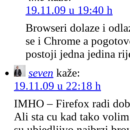
19.11.09 u 19:40 h
Browseri dolaze i odlaz
se i Chrome a pogoto
postoji jedna jedina ri
seven
kaže:
19.11.09 u 22:18 h
IMHO – Firefox radi dobr
Ali sta cu kad tako volim
su ubjedljivo najbrzi bro