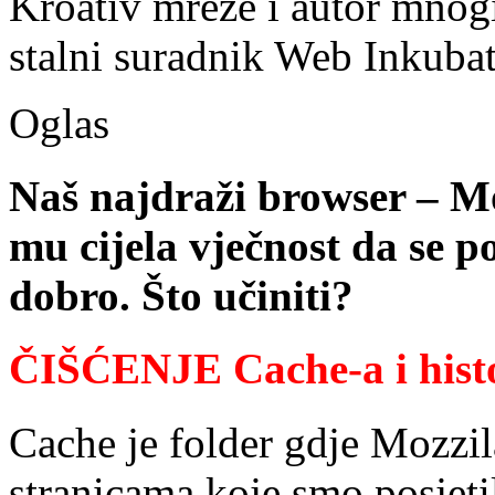
Kroativ mreže i autor mnogi
stalni suradnik Web Inkubat
Oglas
Naš najdraži browser – Mo
mu cijela vječnost da se 
dobro. Što učiniti?
ČIŠĆENJE Cache-a i hist
Cache je folder gdje Mozzil
stranicama koje smo posjeti