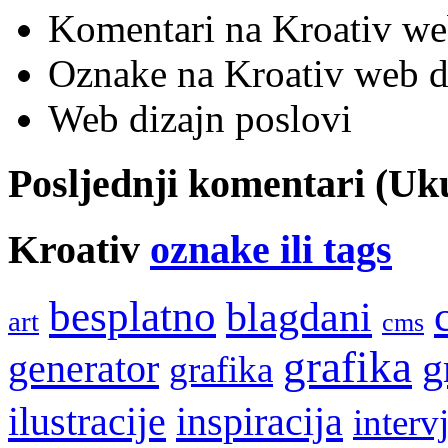
Komentari na Kroativ we
Oznake na Kroativ web di
Web dizajn poslovi
Posljednji komentari (U
Kroativ
oznake ili tags
besplatno
blagdani
art
cms
grafika
g
generator
grafika
ilustracije
inspiracija
interv