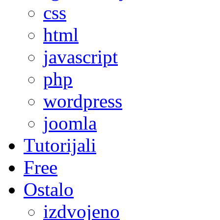
css
html
javascript
php
wordpress
joomla
Tutorijali
Free
Ostalo
izdvojeno