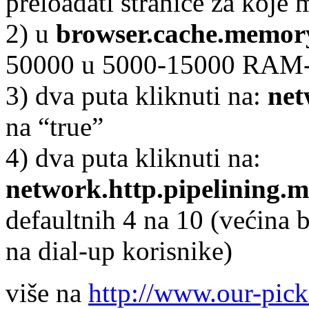
preloadati stranice za koje 
2) u
browser.cache.memory
50000 u 5000-15000 RAM-a
3) dva puta kliknuti na:
net
na “true”
4) dva puta kliknuti na:
network.http.pipelining.
defaultnih 4 na 10 (većina 
na dial-up korisnike)
više na
http://www.our-pic