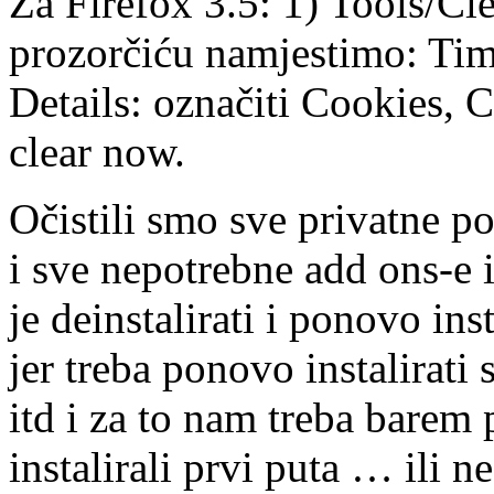
Za Firefox 3.5: 1) Tools/Cle
prozorčiću namjestimo: Time
Details: označiti Cookies, C
clear now.
Očistili smo sve privatne p
i sve nepotrebne add ons-e 
je deinstalirati i ponovo ins
jer treba ponovo instalirat
itd i za to nam treba barem 
instalirali prvi puta … ili n