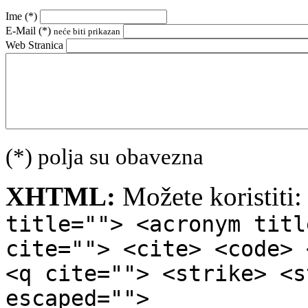
Ime (
*
)
E-Mail (
*
)
neće biti prikazan
Web Stranica
(*) polja su obavezna
XHTML:
Možete koristiti
title=""> <acronym titl
cite=""> <cite> <code> 
<q cite=""> <strike> <s
escaped="">