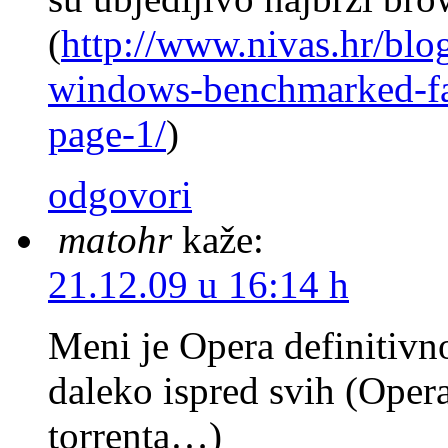
(
http://www.nivas.hr/blo
windows-benchmarked-fa
page-1/
)
odgovori
matohr
kaže:
21.12.09 u 16:14 h
Meni je Opera definitivno
daleko ispred svih (Oper
torrenta…)