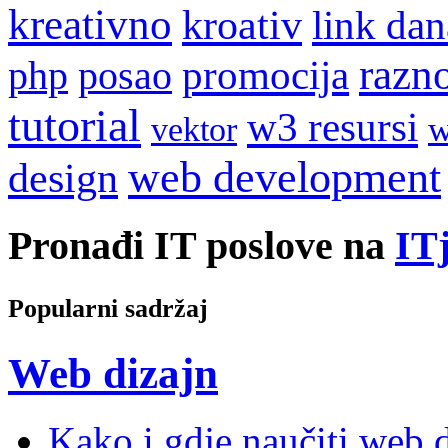
kreativno
kroativ
link dan
razn
promocija
php
posao
tutorial
w3 resursi
w
vektor
web development
design
Pronađi IT poslove na
ITj
Popularni sadržaj
Web dizajn
Kako i gdje naučiti web di