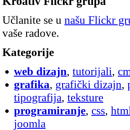
Kroativ
Flick
r
grupa
Učlanite se u
našu Flickr g
vaše radove.
Kategorije
web dizajn
,
tutorijali
,
cm
grafika
,
grafički dizajn
,
tipografija
,
teksture
programiranje
,
css
,
htm
joomla