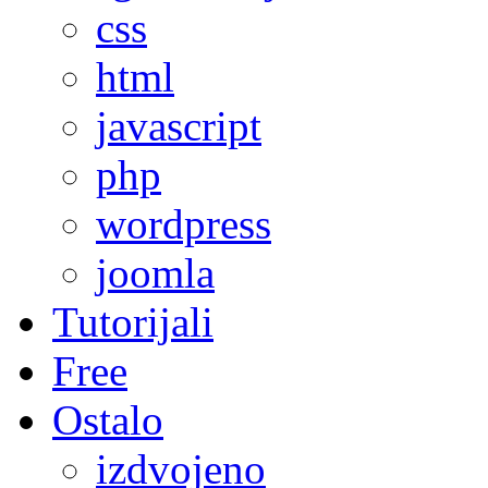
css
html
javascript
php
wordpress
joomla
Tutorijali
Free
Ostalo
izdvojeno