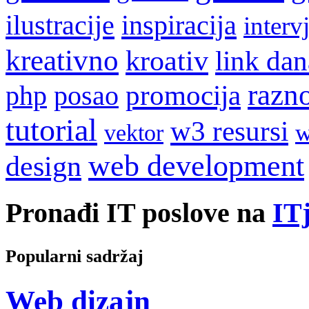
ilustracije
inspiracija
interv
kreativno
kroativ
link dan
razn
promocija
php
posao
tutorial
w3 resursi
w
vektor
web development
design
Pronađi IT poslove na
ITj
Popularni sadržaj
Web dizajn