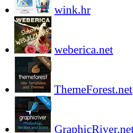
wink.hr
weberica.net
ThemeForest.net
GraphicRiver.ne