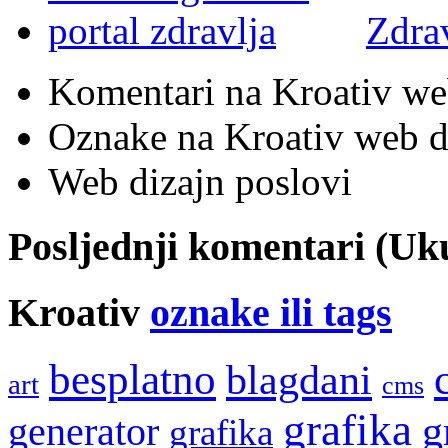
Zdra
Komentari na Kroativ we
Oznake na Kroativ web di
Web dizajn poslovi
Posljednji komentari (U
Kroativ
oznake ili tags
besplatno
blagdani
art
cms
grafika
g
generator
grafika