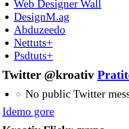
Web Designer Wall
DesignM.ag
Abduzeedo
Nettuts+
Psdtuts+
Twitter @kroativ
Pratit
No public Twitter mes
Idemo gore