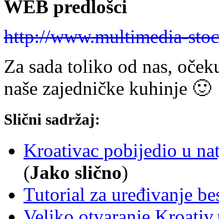
WEB predlošci
http://www.multimedia-sto
Za sada toliko od nas, oček
naše zajedničke kuhinje 🙂
Slični sadržaj:
Kroativac pobijedio u na
(
Jako slično
)
Tutorial za uređivanje be
Veliko otvaranje Kroativ.