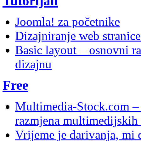
Tutorijali
Joomla! za početnike
Dizajniranje web stranic
Basic layout – osnovni ra
dizajnu
Free
Multimedia-Stock.com –
razmjena multimedijskih 
Vrijeme je darivanja, mi