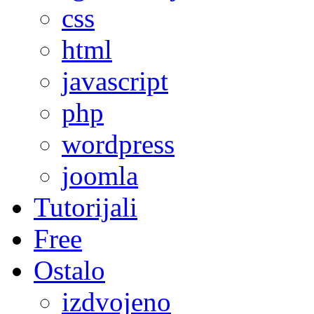
css
html
javascript
php
wordpress
joomla
Tutorijali
Free
Ostalo
izdvojeno