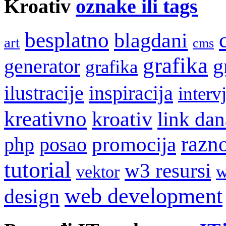
Kroativ
oznake ili tags
besplatno
blagdani
art
cms
grafika
g
generator
grafika
ilustracije
inspiracija
interv
kreativno
kroativ
link dan
razn
promocija
php
posao
tutorial
w3 resursi
w
vektor
web development
design