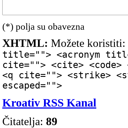
(*) polja su obavezna
XHTML:
Možete koristiti
title=""> <acronym titl
cite=""> <cite> <code> 
<q cite=""> <strike> <s
escaped="">
Kroativ RSS Kanal
Čitatelja:
89