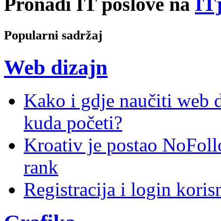
Pronađi IT poslove na
ITj
Popularni sadržaj
Web dizajn
Kako i gdje naučiti web di
kuda početi?
Kroativ je postao NoFoll
rank
Registracija i login kori