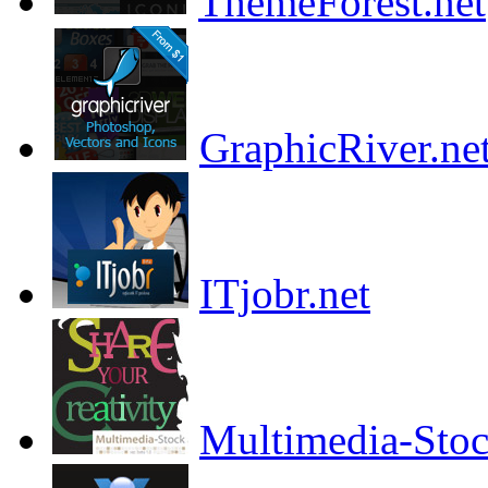
ThemeForest.net
GraphicRiver.ne
ITjobr.net
Multimedia-Sto