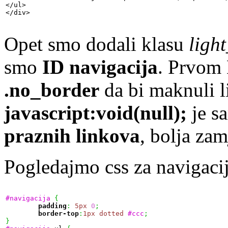
</ul>

</div>
Opet smo dodali klasu
ligh
smo
ID navigacija
. Prvom 
.no_border
da bi maknuli li
javascript:void(null);
je s
praznih linkova
, bolja za
Pogledajmo css za navigaci
#navigacija
{
padding
:
5px
0
;
border-top
:
1px
dotted
#ccc
;
}