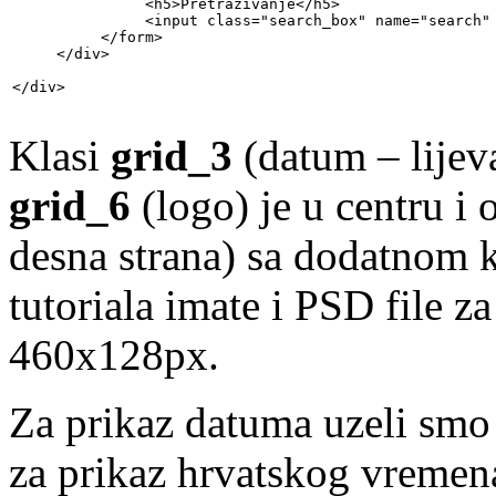
               <h5>Pretraživanje</h5>

               <input class="search_box" name="search" 
          </form>

     </div>

</div>
Klasi
grid_3
(datum – lijev
grid_6
(logo) je u centru i
desna strana) sa dodatnom
tutoriala imate i PSD file z
460x128px.
Za prikaz datuma uzeli sm
za prikaz hrvatskog vremen