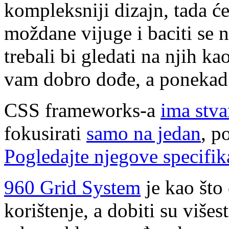
kompleksniji dizajn, tada ć
moždane vijuge i baciti se
trebali bi gledati na njih ka
vam dobro dođe, a ponekad
CSS frameworks-a
ima stv
fokusirati
samo na jedan
, p
Pogledajte njegove specifika
960 Grid System
je kao što 
korištenje, a dobiti su više