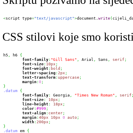
<
script type
=
"text/javascript"
>
document.
write
(
cijeli_d
CSS stilovi koje smo koristi
h5
,
 h6 
{
font-family
:
"Gill Sans"
,
 Arial
,
 Sans
,
serif
;
font-size
:
10px
;
font-weight
:
bold
;
letter-spacing
:
2px
;
text-transform
:
uppercase
;
margin
:
0
;
}
.datum
{
font-family
:
 Georgia
,
"Times New Roman"
,
serif
font-size
:
10px
;
line-height
:
18px
;
color
:
#999
;
text-align
:
center
;
margin
:
40px
10px
0
auto
;
width
:
200px
;
}
.datum
 em 
{