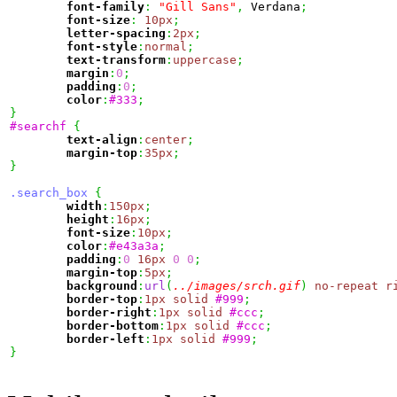
font-family
:
"Gill Sans"
,
 Verdana
;
font-size
:
10px
;
letter-spacing
:
2px
;
font-style
:
normal
;
text-transform
:
uppercase
;
margin
:
0
;
padding
:
0
;
color
:
#333
;
}
#searchf
{
text-align
:
center
;
margin-top
:
35px
;
}
.search_box
{
width
:
150px
;
height
:
16px
;
font-size
:
10px
;
color
:
#e43a3a
;
padding
:
0
16px
0
0
;
margin-top
:
5px
;
background
:
url
(
../images/srch.gif
)
no-repeat
r
border-top
:
1px
solid
#999
;
border-right
:
1px
solid
#ccc
;
border-bottom
:
1px
solid
#ccc
;
border-left
:
1px
solid
#999
;
}