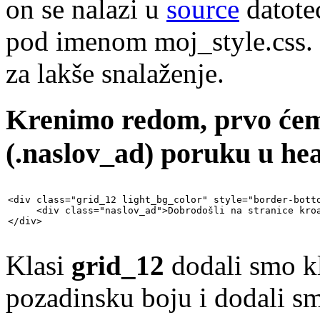
on se nalazi u
source
datotec
pod imenom moj_style.css. 
za lakše snalaženje.
Krenimo redom, prvo ćem
(.naslov_ad) poruku u hea
<div class="grid_12 light_bg_color" style="border-botto
     <div class="naslov_ad">Dobrodošli na stranice kroa
</div>
Klasi
grid_12
dodali smo k
pozadinsku boju i dodali sm