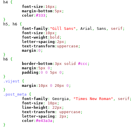
h4 
{
font-size
:
16px
;
margin-bottom
:
5px
;
color
:
#333
;
}

h5
,
 h6 
{
font-family
:
"Gill Sans"
,
 Arial
,
 Sans
,
serif
;
font-size
:
10px
;
font-weight
:
bold
;
letter-spacing
:
2px
;
text-transform
:
uppercase
;
margin
:
0
;
}

h6 
{
border-bottom
:
3px
solid
#ccc
;
margin
:
5px
0
;
padding
:
0
0
5px
0
;
}
.vijest
{
margin
:
10px
0
20px
0
;
}
.post_meta
{
font-family
:
 Georgia
,
"Times New Roman"
,
serif
font-size
:
10px
;
line-height
:
22px
;
text-transform
:
uppercase
;
letter-spacing
:
2px
;
color
:
#e43a3a
;
}