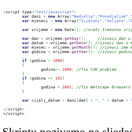
<
script type
=
"text/javascript"
>
var
 dani 
=
new
Array
(
"Nedjelja"
,
"Ponedjeljak"
,
var
 mjeseci 
=
new
Array
(
"Siječanj"
,
"Veljača"
,
"
var
 vrijeme 
=
new
Date
(
)
;
//vrati trenutno vri
var
 dan 
=
 vrijeme.
getDay
(
)
;
//izvuci dan u
var
 datum 
=
 vrijeme.
getDate
(
)
;
//izvuci dan u 
var
 mjesec 
=
 vrijeme.
getMonth
(
)
;
//izvuci ime 
var
 godina 
=
 vrijeme.
getYear
(
)
;
//izvuci godin
if
(
godina 
<
1000
)
{
		godina
+=
1900
;
//fix Y2K problem
}
if
(
godina 
==
101
)
{
		godina 
=
2001
;
//fix Netscape browsers
}
var
 cijeli_datum 
=
 dani
[
dan
]
+
", "
+
 datum 
+
</
script
>
</script>
Skriptu pozivamo na sljedeć