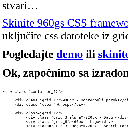
stvari…
Skinite 960gs CSS framew
uključite css datoteke iz gr
Pogledajte
demo
ili
skinit
Ok, započnimo sa izrado
<div class="container_12">

     <div class="grid_12">940px - Dobrodošli poruka</di
     <div class="clear">&nbsp;</div>

     <div class="grid_12">

          <div class="grid_3 alpha">220px - Datum</div>
          <div class="grid_6">460px - Logo</div>

          <div class="grid_3 omega">220px - Search Form