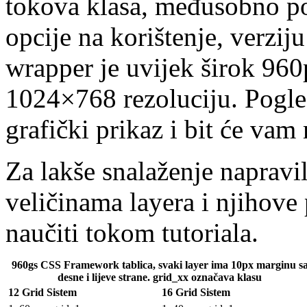
tokova klasa, međusobno po
opcije na korištenje, verzij
wrapper je uvijek širok 960
1024×768 rezoluciju. Pogl
grafički prikaz i bit će vam 
Za lakše snalaženje napravil
veličinama layera i njihove 
naučiti tokom tutoriala.
960gs CSS Framework tablica, svaki layer ima 10px marginu s
desne i lijeve strane. grid_xx označava klasu
12 Grid Sistem
16 Grid Sistem