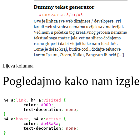
Lijeva kolumna
Pogledajmo kako nam izgled
h4 a
:
link
,
 h4 a
:
visited
{
color
:
#000
;
text-decoration
:
none
;
}

h4 a
:
hover
,
 h4 a
:
active
{
color
:
#e43a3a
;
text-decoration
:
none
;
}