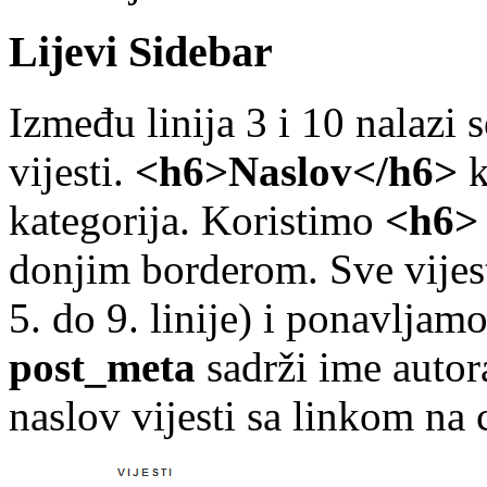
Lijevi Sidebar
Između linija 3 i 10 nalazi
vijesti.
<h6>Naslov</h6>
k
kategorija. Koristimo
<h6>
donjim borderom. Sve vije
5. do 9. linije) i ponavljam
post_meta
sadrži ime autor
naslov vijesti sa linkom na c