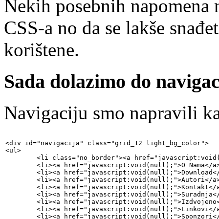
Nekih posebnih napomena n
CSS-a no da se lakše snađet
korištene.
Sada dolazimo do navigac
Navigaciju smo napravili ka
<div id="navigacija" class="grid_12 light_bg_color">

<ul>

	<li class="no_border"><a href="javascript:void(null);">Članci</a></li>

	<li><a href="javascript:void(null);">O Nama</a></li>

	<li><a href="javascript:void(null);">Download</a></li>

	<li><a href="javascript:void(null);">Autori</a></li>

	<li><a href="javascript:void(null);">Kontakt</a></li>

	<li><a href="javascript:void(null);">Suradnja</a></li>

	<li><a href="javascript:void(null);">Izdvojeno</a></li>

	<li><a href="javascript:void(null);">Linkovi</a></li>

	<li><a href="javascript:void(null);">Sponzori</a></li>
