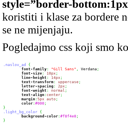
style=”border-bottom:1px
koristiti i klase za bordere
se ne mijenjaju.
Pogledajmo css koji smo kor
.naslov_ad
{
font-family
:
"Gill Sans"
,
 Verdana
;
font-size
:
10px
;
line-height
:
14px
;
text-transform
:
uppercase
;
letter-spacing
:
2px
;
font-weight
:
normal
;
text-align
:
center
;
margin
:
5px
auto
;
color
:
#000
;
}
.light_bg_color
{
background-color
:
#f8f4e8
;
}