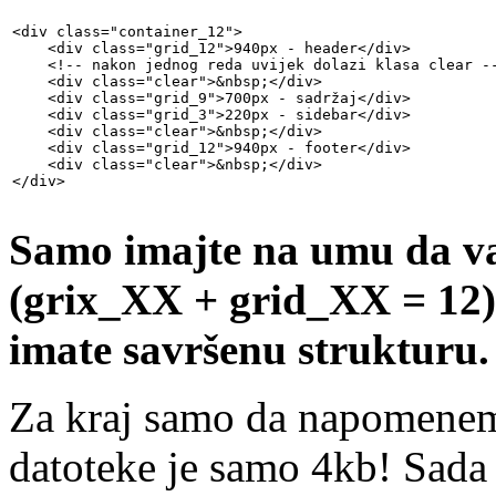
<div class="container_12">

    <div class="grid_12">940px - header</div>

    <!-- nakon jednog reda uvijek dolazi klasa clear --
    <div class="clear">&nbsp;</div>

    <div class="grid_9">700px - sadržaj</div>

    <div class="grid_3">220px - sidebar</div>

    <div class="clear">&nbsp;</div>

    <div class="grid_12">940px - footer</div>

    <div class="clear">&nbsp;</div>

</div>
Samo imajte na umu da va
(grix_XX + grid_XX = 12) u
imate savršenu strukturu.
Za kraj samo da napomenemo
datoteke je samo 4kb! Sada