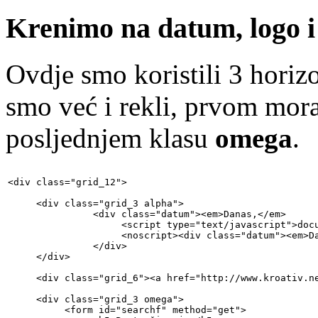
Krenimo na datum, logo i
Ovdje smo koristili 3 horiz
smo već i rekli, prvom mor
posljednjem klasu
omega
.
<div class="grid_12">

     <div class="grid_3 alpha">

               <div class="datum"><em>Danas,</em>

                    <script type="text/javascript">docu
                    <noscript><div class="datum"><em>Da
               </div>

     </div>

     <div class="grid_6"><a href="http://www.kroativ.n
     <div class="grid_3 omega">

          <form id="searchf" method="get">
