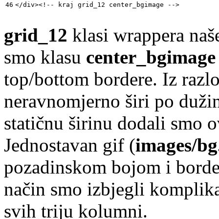
</div><!-- kraj grid_12 center_bgimage -->
grid_12
klasi wrappera naše
smo klasu
center_bgimage
top/bottom bordere. Iz razl
neravnomjerno širi po dužin
statičnu širinu dodali smo 
Jednostavan gif (
images/bg.
pozadinskom bojom i border
način smo izbjegli komplik
svih triju kolumni.