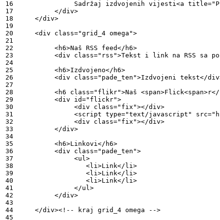
16

               Sadržaj izdvojenih vijesti<a title="P
17

          </div>

18

     </div>

19

20

     <div class="grid_4 omega">

21

22

          <h6>Naš RSS feed</h6>

23

          <div class="rss">Tekst i link na RSS sa po
24

25

          <h6>Izdvojeno</h6>

26

          <div class="pade_ten">Izdvojeni tekst</div>
27

28

          <h6 class="flikr">Naš <span>Flick<span>r</
29

          <div id="flickr">

30

               <div class="fix"></div>

31

               <script type="text/javascript" src="h
32

               <div class="fix"></div>

33

          </div>

34

35

          <h6>Linkovi</h6>

36

          <div class="pade_ten">

37

               <ul>

38

	          <li>Link</li>

39

	          <li>Link</li>

40

	          <li>Link</li>

41

               </ul>

42

          </div>

43

44

     </div><!-- kraj grid_4 omega -->

45
