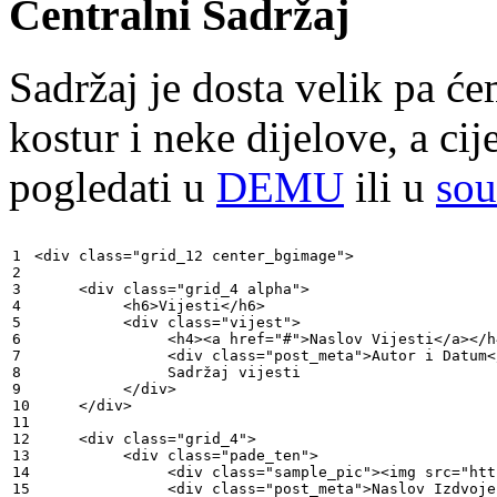
Centralni Sadržaj
Sadržaj je dosta velik pa ć
kostur i neke dijelove, a ci
pogledati u
DEMU
ili u
sou
1

<div class="grid_12 center_bgimage">

2

3

     <div class="grid_4 alpha">

4

          <h6>Vijesti</h6>

5

          <div class="vijest">

6

               <h4><a href="#">Naslov Vijesti</a></h4
7

               <div class="post_meta">Autor i Datum</
8

               Sadržaj vijesti

9

          </div>

10

     </div>

11

12

     <div class="grid_4">

13

          <div class="pade_ten">

14

               <div class="sample_pic"><img src="htt
15

               <div class="post_meta">Naslov Izdvoje