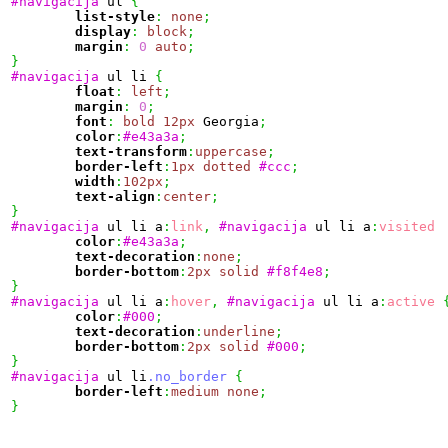
#navigacija
 ul 
{
list-style
:
none
;
display
:
block
;
margin
:
0
auto
;
}
#navigacija
 ul li 
{
float
:
left
;
margin
:
0
;
font
:
bold
12px
 Georgia
;
color
:
#e43a3a
;
text-transform
:
uppercase
;
border-left
:
1px
dotted
#ccc
;
width
:
102px
;
text-align
:
center
;
}
#navigacija
 ul li a
:
link
,
#navigacija
 ul li a
:
visited
color
:
#e43a3a
;
text-decoration
:
none
;
border-bottom
:
2px
solid
#f8f4e8
;
}
#navigacija
 ul li a
:
hover
,
#navigacija
 ul li a
:
active
color
:
#000
;
text-decoration
:
underline
;
border-bottom
:
2px
solid
#000
;
}
#navigacija
 ul li
.no_border
{
border-left
:
medium
none
;
}