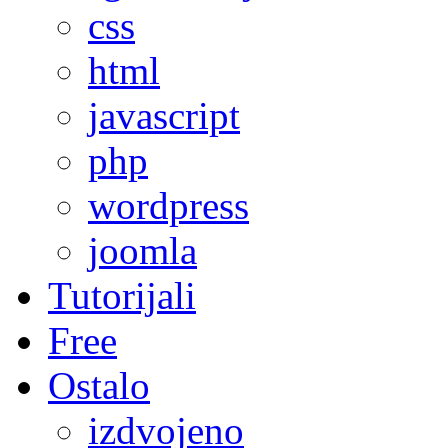
css
html
javascript
php
wordpress
joomla
Tutorijali
Free
Ostalo
izdvojeno