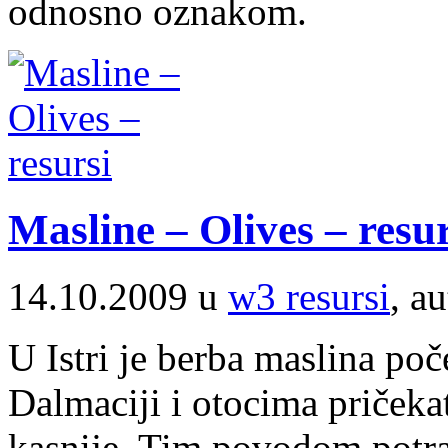
odnosno oznakom.
Masline – Olives – resur
14.10.2009 u
w3 resursi
, a
U Istri je berba maslina po
Dalmaciji i otocima pričekat
kasnije. Tim povodom potraž