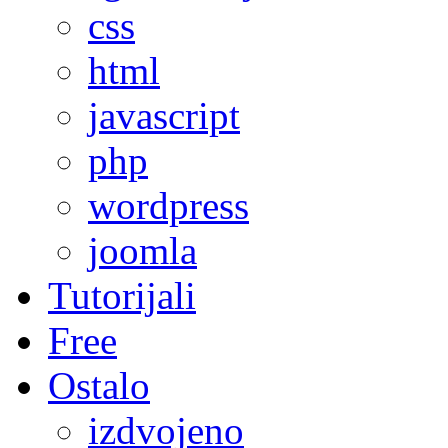
css
html
javascript
php
wordpress
joomla
Tutorijali
Free
Ostalo
izdvojeno