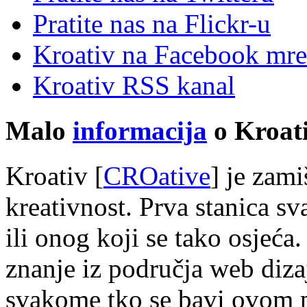
Pratite nas na Flick
r
-u
Kroativ na Facebook mre
Kroativ RSS kanal
Malo
informacija
o Kroati
Kroativ [
CROative
] je zam
kreativnost. Prva stanica s
ili onog koji se tako osjeća.
znanje iz područja web diza
svakome tko se bavi ovom 