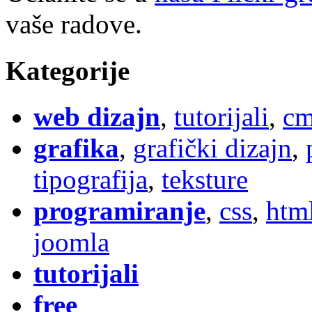
vaše radove.
Kategorije
web dizajn
,
tutorijali
,
cm
grafika
,
grafički dizajn
,
tipografija
,
teksture
programiranje
,
css
,
htm
joomla
tutorijali
free