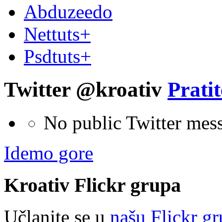
Abduzeedo
Nettuts+
Psdtuts+
Twitter @kroativ
Pratit
No public Twitter mes
Idemo gore
Kroativ
Flick
r
grupa
Učlanite se u
našu Flickr g