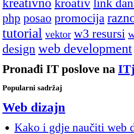
kreativno
kroativ
link dan
razn
promocija
php
posao
tutorial
w3 resursi
w
vektor
web development
design
Pronađi IT poslove na
ITj
Popularni sadržaj
Web dizajn
Kako i gdje naučiti web di