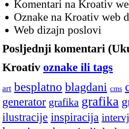
Komentari na Kroativ we
Oznake na Kroativ web di
Web dizajn poslovi
Posljednji komentari (U
Kroativ
oznake ili tags
besplatno
blagdani
art
cms
grafika
g
generator
grafika
ilustracije
inspiracija
interv