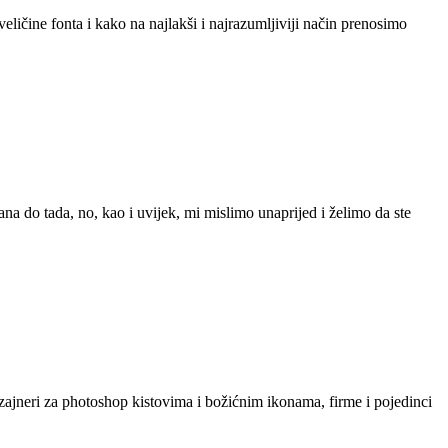
veličine fonta i kako na najlakši i najrazumljiviji način prenosimo
na do tada, no, kao i uvijek, mi mislimo unaprijed i želimo da ste
zajneri za photoshop kistovima i božićnim ikonama, firme i pojedinci