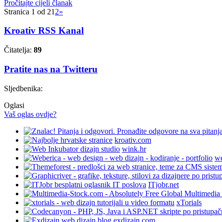
Pročitajte cijeli članak
Stranica 1 od 2
1
2
»
Kroativ RSS Kanal
Čitatelja:
89
Pratite nas na Twitteru
Sljedbenika:
Oglasi
Vaš oglas ovdje?
kroativ.com
wink.hr
we
ITjobr.net
xTorials
exdizajn.com