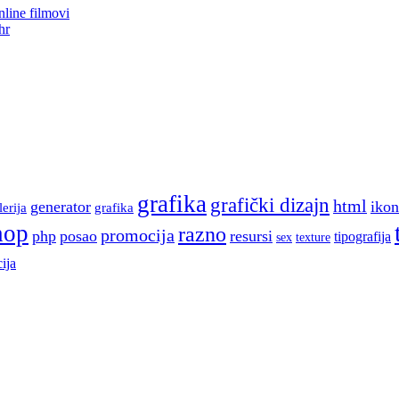
line filmovi
hr
grafika
grafički dizajn
html
generator
ikon
lerija
grafika
hop
razno
promocija
php
posao
resursi
tipografija
sex
texture
ija