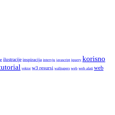
korisno
ilustracije
e
inspiracija
intervju
jquery
javascript
tutorial
web
w3 resursi
web
web alati
wallpapers
vektor