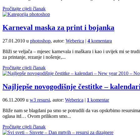
Pročitajte cijeli članak
Karneval maska za print i bojanka
27.01.2010 u
photoshop
, autor:
Weberica
|
4
komentara
Bliži se veljača – mjesec karnevala i maškara i kao i uvijek mi se t
za printanje, rezanje i nošenje,...
Pročitajte cijeli članak
Najljepše novogodišnje čestitke – kalenda
06.11.2009 u
w3 resursi
, autor:
Weberica
|
1
komentar
Bliže nam se blagdani pa smo se potrudili da vas opskrbimo resursima 
oglasa itd… Ovom prilikom smo...
Pročitajte cijeli članak