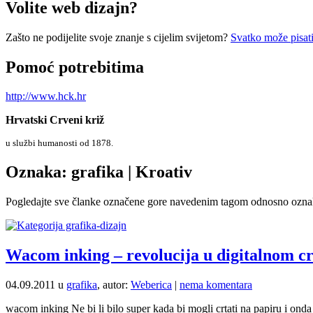
Volite web dizajn?
Zašto ne podijelite svoje znanje s cijelim svijetom?
Svatko može pisati
Pomoć potrebitima
http://www.hck.hr
Hrvatski Crveni križ
u službi humanosti od 1878.
Oznaka: grafika | Kroativ
Pogledajte sve članke označene gore navedenim tagom odnosno ozn
Wacom inking – revolucija u digitalnom c
04.09.2011 u
grafika
, autor:
Weberica
|
nema komentara
wacom inking Ne bi li bilo super kada bi mogli crtati na papiru i o