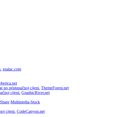
znalac.com
berica.net
ThemeForest.net
GraphicRiver.net
Multimedia-Stock
CodeCanyon.net