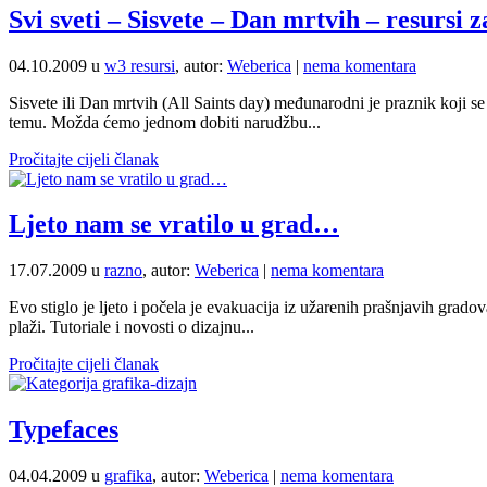
Svi sveti – Sisvete – Dan mrtvih – resursi z
04.10.2009 u
w3 resursi
, autor:
Weberica
|
nema komentara
Sisvete ili Dan mrtvih (All Saints day) međunarodni je praznik koji se 
temu. Možda ćemo jednom dobiti narudžbu...
Pročitajte cijeli članak
Ljeto nam se vratilo u grad…
17.07.2009 u
razno
, autor:
Weberica
|
nema komentara
Evo stiglo je ljeto i počela je evakuacija iz užarenih prašnjavih grad
plaži. Tutoriale i novosti o dizajnu...
Pročitajte cijeli članak
Typefaces
04.04.2009 u
grafika
, autor:
Weberica
|
nema komentara