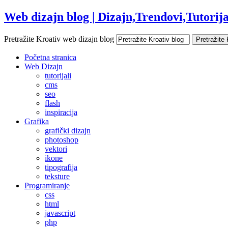
Web dizajn blog | Dizajn,Trendovi,Tutorijal
Pretražite Kroativ web dizajn blog
Početna stranica
Web Dizajn
tutorijali
cms
seo
flash
inspiracija
Grafika
grafički dizajn
photoshop
vektori
ikone
tipografija
teksture
Programiranje
css
html
javascript
php