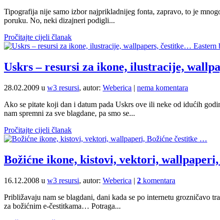
Tipografija nije samo izbor najprikladnijeg fonta, zapravo, to je mnogo
poruku. No, neki dizajneri podigli...
Pročitajte cijeli članak
Uskrs – resursi za ikone, ilustracije, wall
28.02.2009 u
w3 resursi
, autor:
Weberica
|
nema komentara
Ako se pitate koji dan i datum pada Uskrs ove ili neke od idućih godin
nam spremni za sve blagdane, pa smo se...
Pročitajte cijeli članak
Božićne ikone, kistovi, vektori, wallpaperi
16.12.2008 u
w3 resursi
, autor:
Weberica
|
2
komentara
Približavaju nam se blagdani, dani kada se po internetu grozničavo tr
za božićnim e-čestitkama… Potraga...