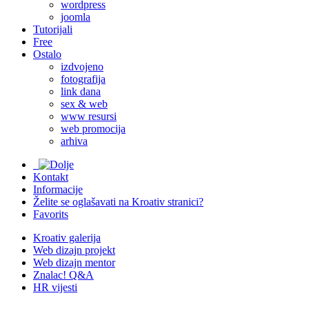
wordpress
joomla
Tutorijali
Free
Ostalo
izdvojeno
fotografija
link dana
sex & web
www resursi
web promocija
arhiva
Kontakt
Informacije
Želite se oglašavati na Kroativ stranici?
Favorits
Kroativ galerija
Web dizajn projekt
Web dizajn mentor
Znalac! Q&A
HR vijesti