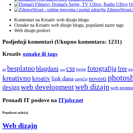
On
ZdraveStvari.
Komentari na Kroativ web dizajn blogu
Oznake na Kroativ web dizajn blogu, popularni naziv tags
Web dizajn poslovi
Posljednji komentari (Ukupno komentara: 1231)
Kroativ
oznake ili tags
besplatno
css
fotografija
blagdani
free
ga
forme
art
cms
photos
kreativno
kroativ
link dana
novosti
natječaj
web development
web dizajn
design
web promoc
Pronađi IT poslove na
ITjobr.net
Popularni sadržaj
Web dizajn