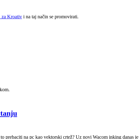
 za Kroativ
i na taj način se promovirati.
akom.
rtanju
nda to prebaciti na pc kao vektorski crtež? Uz novi Wacom inking danas