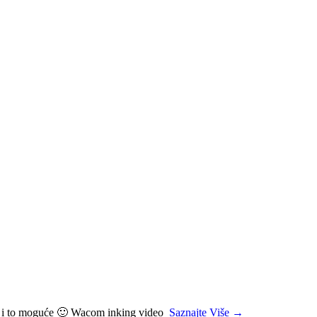
 je i to moguće 🙂 Wacom inking video
Saznajte Više →