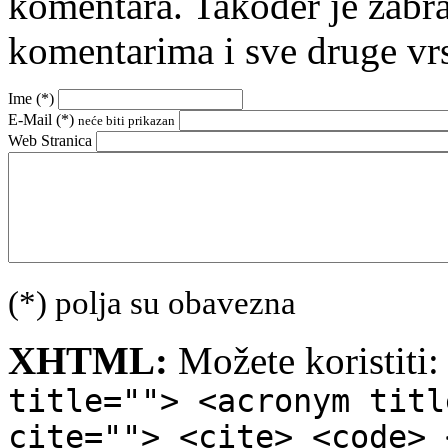
komentara. Također je zabr
komentarima i sve druge vr
Ime (
*
)
E-Mail (
*
)
neće biti prikazan
Web Stranica
(*) polja su obavezna
XHTML:
Možete koristiti
title=""> <acronym titl
cite=""> <cite> <code> 