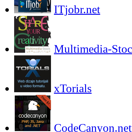
ITjobr.net
Multimedia-Sto
xTorials
CodeCanyon.net