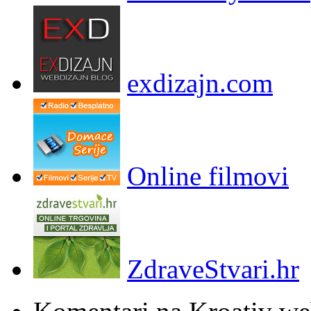
exdizajn.com
Online filmovi
ZdraveStvari.hr