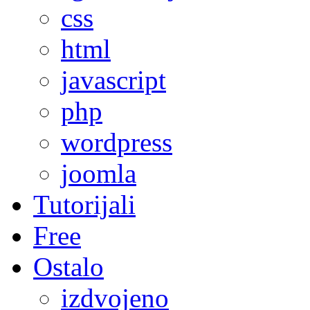
css
html
javascript
php
wordpress
joomla
Tutorijali
Free
Ostalo
izdvojeno