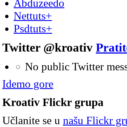
Abduzeedo
Nettuts+
Psdtuts+
Twitter @kroativ
Pratit
No public Twitter mes
Idemo gore
Kroativ
Flick
r
grupa
Učlanite se u
našu Flickr g