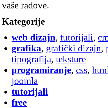
vaše radove.
Kategorije
web dizajn
,
tutorijali
,
cm
grafika
,
grafički dizajn
,
tipografija
,
teksture
programiranje
,
css
,
htm
joomla
tutorijali
free