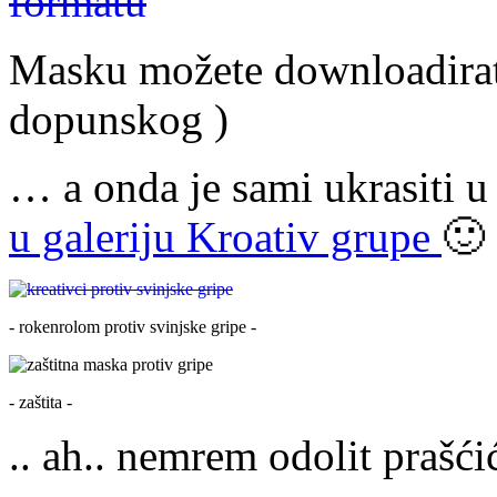
Masku možete downloadira
dopunskog )
… a onda je sami ukrasiti 
u galeriju Kroativ grupe
🙂
- rokenrolom protiv svinjske gripe -
- zaštita -
.. ah.. nemrem odolit prašć