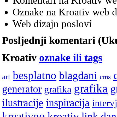
Komentari na Kroativ we
Oznake na Kroativ web di
Web dizajn poslovi
Posljednji komentari (U
Kroativ
oznake ili tags
besplatno
blagdani
art
cms
grafika
g
generator
grafika
ilustracije
inspiracija
interv
kreativno
kroativ
link dan