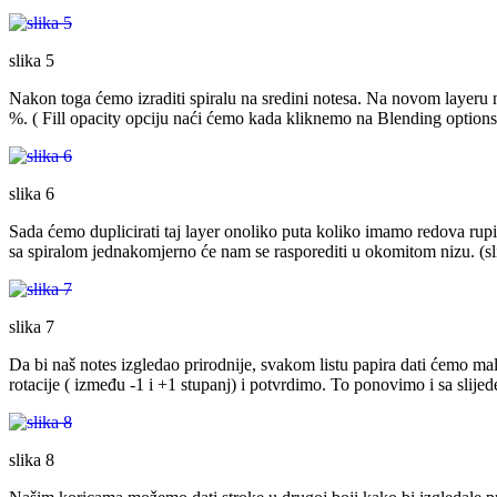
slika 5
Nakon toga ćemo izraditi spiralu na sredini notesa. Na novom layeru 
%. ( Fill opacity opciju naći ćemo kada kliknemo na Blending options 
slika 6
Sada ćemo duplicirati taj layer onoliko puta koliko imamo redova rupica
sa spiralom jednakomjerno će nam se rasporediti u okomitom nizu. (sl
slika 7
Da bi naš notes izgledao prirodnije, svakom listu papira dati ćemo malu
rotacije ( između -1 i +1 stupanj) i potvrdimo. To ponovimo i sa slijed
slika 8