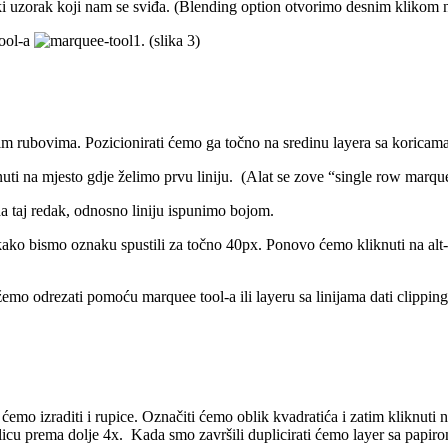
ki uzorak koji nam se sviđa. (Blending option otvorimo desnim klikom n
tool-a
. (slika 3)
nim rubovima. Pozicionirati ćemo ga točno na sredinu layera sa koricama
uti na mjesto gdje želimo prvu liniju. (Alat se zove “single row marque
 da taj redak, odnosno liniju ispunimo bojom.
olje kako bismo oznaku spustili za točno 40px. Ponovo ćemo kliknuti na 
žemo odrezati pomoću marquee tool-a ili layeru sa linijama dati clipping 
ćemo izraditi i rupice. Označiti ćemo oblik kvadratića i zatim kliknuti 
relicu prema dolje 4x. Kada smo završili duplicirati ćemo layer sa papiro