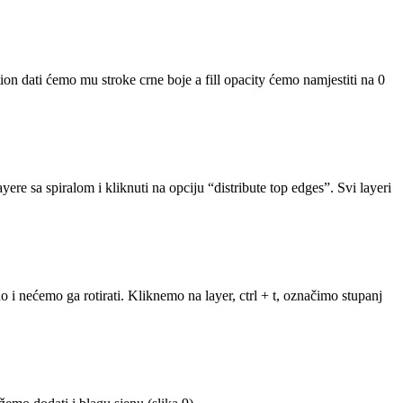
n dati ćemo mu stroke crne boje a fill opacity ćemo namjestiti na 0
ere sa spiralom i kliknuti na opciju “distribute top edges”. Svi layeri
o i nećemo ga rotirati. Kliknemo na layer, ctrl + t, označimo stupanj