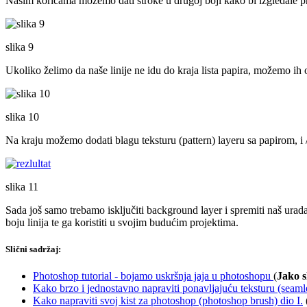
Našim koricama možemo dati stroke u drugoj boji kako bi izgledale prir
slika 9
Ukoliko želimo da naše linije ne idu do kraja lista papira, možemo ih 
slika 10
Na kraju možemo dodati blagu teksturu (pattern) layeru sa papirom, i 
slika 11
Sada još samo trebamo isključiti background layer i spremiti naš urada
boju linija te ga koristiti u svojim budućim projektima.
Slični sadržaj:
Photoshop tutorial - bojamo uskršnja jaja u photoshopu
(
Jako s
Kako brzo i jednostavno napraviti ponavljajuću teksturu (seamle
Kako napraviti svoj kist za photoshop (photoshop brush) dio I.