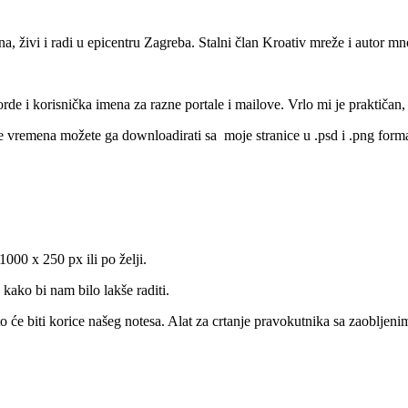
a, živi i radi u epicentru Zagreba. Stalni član Kroativ mreže i autor mn
de i korisnička imena za razne portale i mailove. Vrlo mi je praktičan,
e vremena možete ga downloadirati sa moje stranice u .psd i .png form
00 x 250 px ili po želji.
 kako bi nam bilo lakše raditi.
 će biti korice našeg notesa. Alat za crtanje pravokutnika sa zaobljen