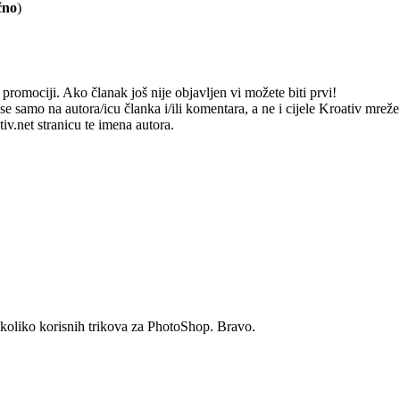
čno
)
romociji. Ako članak još nije objavljen vi možete biti prvi!
e samo na autora/icu članka i/ili komentara, a ne i cijele Kroativ mrež
v.net stranicu te imena autora.
nekoliko korisnih trikova za PhotoShop. Bravo.