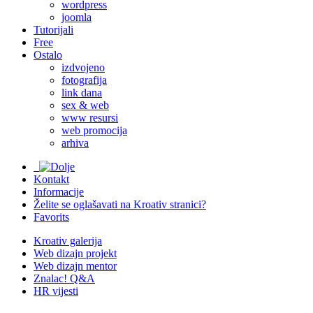
wordpress
joomla
Tutorijali
Free
Ostalo
izdvojeno
fotografija
link dana
sex & web
www resursi
web promocija
arhiva
Kontakt
Informacije
Želite se oglašavati na Kroativ stranici?
Favorits
Kroativ galerija
Web dizajn projekt
Web dizajn mentor
Znalac! Q&A
HR vijesti