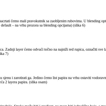
nacrtati ćemo mali pravokutnik sa zaobljenim rubovima. U blending optio
default – na vrhu prozora sa blending opcijama) (slika 6)
. Zadnji layer ćemo odvući točno na najniži red rupica, označiti sve lay
ika 7)
 sjenu i zarotirati ga. Jedino ćemo list papira na vrhu ostaviti vodoravn
eća 2 layera papira. (slika osam)