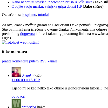
Kako napraviti savršeni photoshop brush iz loše slike
(
Jako sli
Obojite svoju masku, svinjska gripa dolazi ! :P
(
Jako slično
)
Označeno s:
besplatno
,
tutorial
Za ovaj članak možete glasati na CroPortalu i tako pomoći u njegovoj p
Stavovi i mišljenja izrečena u ovome članku i/ili komentarima odnose s
prethodnog
dogovora
ili bez istaknutog povratnog linka na www.kroati
Oglas
6 komentara
pratite komentare putem RSS kanala
Zvonko
kaže:
11.06.09 u 15:10 h
Lijepo mi je kad netko tako otkrije u jednostavnom tutorialu, 
odgovori
weberica
kaže: