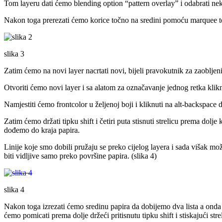
Tom layeru dati ćemo blending option “pattern overlay” i odabrati ne
Nakon toga prerezati ćemo korice točno na sredini pomoću marquee 
slika 3
Zatim ćemo na novi layer nacrtati novi, bijeli pravokutnik za zaoblje
Otvoriti ćemo novi layer i sa alatom za označavanje jednog retka klikn
Namjestiti ćemo frontcolor u željenoj boji i kliknuti na alt-backspace
Zatim ćemo držati tipku shift i četiri puta stisnuti strelicu prema d
dođemo do kraja papira.
Linije koje smo dobili pružaju se preko cijelog layera i sada višak mo
biti vidljive samo preko površine papira. (slika 4)
slika 4
Nakon toga izrezati ćemo sredinu papira da dobijemo dva lista a onda 
ćemo pomicati prema dolje držeći pritisnutu tipku shift i stiskajući st