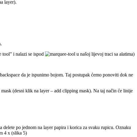
a layer).
.
 tool” i nalazi se ispod
u našoj lijevoj traci sa alatima)
alt-backspace da je ispunimo bojom. Taj postupak ćemo ponoviti dok ne
mask (desni klik na layer – add clipping mask). Na taj način će linije
na delete po jednom na layer papira i korica za svaku rupicu. Oznaku
m 4 x (slika 5)