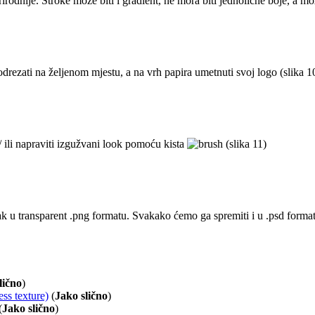
odnije. Stroke može biti i gradient, ne mora biti jednolične boje, a mo
odrezati na željenom mjestu, a na vrh papira umetnuti svoj logo (slika 1
/ ili napraviti izgužvani look pomoću kista
(slika 11)
k u transparent .png formatu. Svakako ćemo ga spremiti i u .psd formatu
lično
)
ss texture)
(
Jako slično
)
(
Jako slično
)