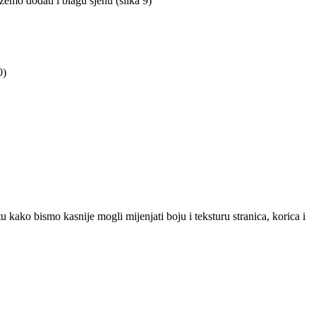
žemo dodati i blagu sjenu (slika 9)
0)
 kako bismo kasnije mogli mijenjati boju i teksturu stranica, korica i