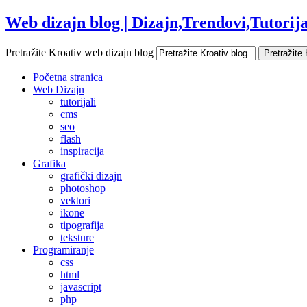
Web dizajn blog | Dizajn,Trendovi,Tutorijal
Pretražite Kroativ web dizajn blog
Početna stranica
Web Dizajn
tutorijali
cms
seo
flash
inspiracija
Grafika
grafički dizajn
photoshop
vektori
ikone
tipografija
teksture
Programiranje
css
html
javascript
php