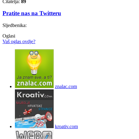
Čitatelja:
89
Pratite nas na Twitteru
Sljedbenika:
Oglasi
Vaš oglas ovdje?
znalac.com
kroativ.com