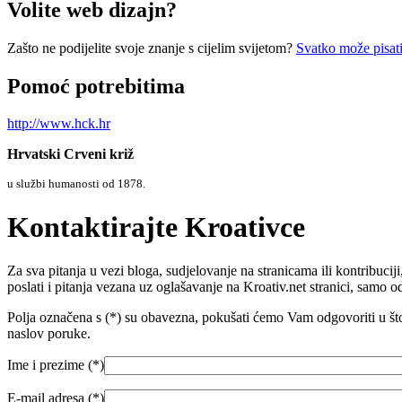
Volite web dizajn?
Zašto ne podijelite svoje znanje s cijelim svijetom?
Svatko može pisati
Pomoć potrebitima
http://www.hck.hr
Hrvatski Crveni križ
u službi humanosti od 1878.
Kontaktirajte Kroativce
Za sva pitanja u vezi bloga, sudjelovanje na stranicama ili kontribuci
poslati i pitanja vezana uz oglašavanje na Kroativ.net stranici, samo 
Polja označena s (*) su obavezna, pokušati ćemo Vam odgovoriti u što k
naslov poruke.
Ime i prezime (
*
)
E-mail adresa (
*
)