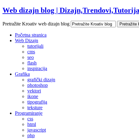
Web dizajn blog | Dizajn,Trendovi,Tutorijal
Pretražite Kroativ web dizajn blog
Početna stranica
Web Dizajn
tutorijali
cms
seo
flash
inspiracija
Grafika
grafički dizajn
photoshop
vektori
ikone
tipografija
teksture
Programiranje
css
html
javascript
php