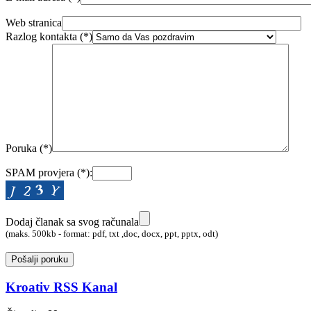
Web stranica
Razlog kontakta (
*
)
Poruka (
*
)
SPAM provjera (
*
):
Dodaj članak sa svog računala
(maks. 500kb - format: pdf, txt ,doc, docx, ppt, pptx, odt)
Kroativ RSS Kanal