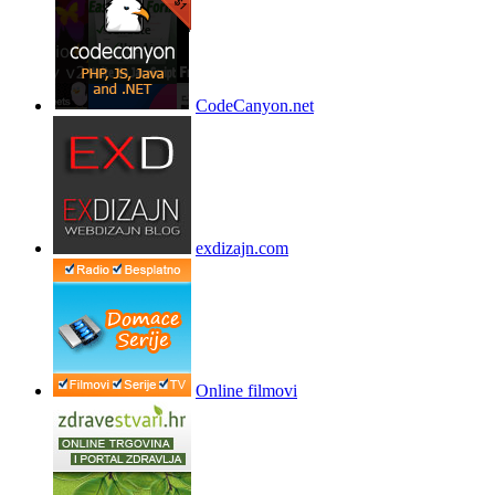
CodeCanyon.net
exdizajn.com
Online filmovi