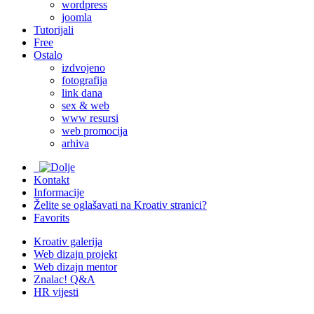
wordpress
joomla
Tutorijali
Free
Ostalo
izdvojeno
fotografija
link dana
sex & web
www resursi
web promocija
arhiva
Kontakt
Informacije
Želite se oglašavati na Kroativ stranici?
Favorits
Kroativ galerija
Web dizajn projekt
Web dizajn mentor
Znalac! Q&A
HR vijesti