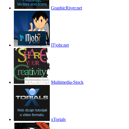
GraphicRiver.net
ITjobr.net
Multimedia-Stock
xTorials