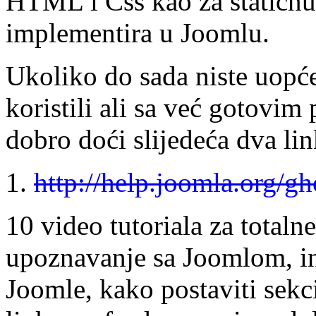
HTML i Css kao za statičnu
implementira u Joomlu.
Ukoliko do sada niste uopće 
koristili ali sa već gotovi
dobro doći slijedeća dva lin
1.
http://help.joomla.org/g
10 video tutoriala za totaln
upoznavanje sa Joomlom, in
Joomle, kako postaviti sekci