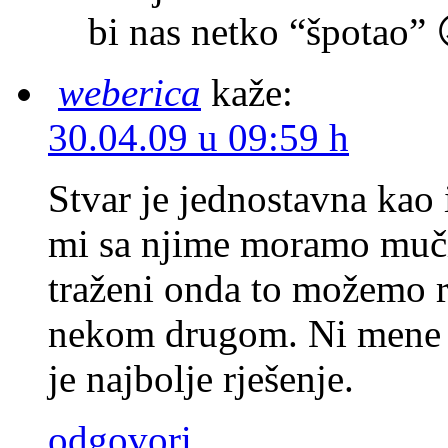
bi nas netko “špotao” 
weberica
kaže:
30.04.09 u 09:59 h
Stvar je jednostavna kao i
mi sa njime moramo muči
traženi onda to možemo rad
nekom drugom. Ni mene jo
je najbolje rješenje.
odgovori