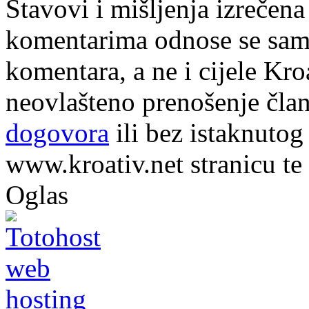
Stavovi i mišljenja izrečena
komentarima odnose se samo 
komentara, a ne i cijele Kr
neovlašteno prenošenje član
dogovora
ili bez istaknutog
www.kroativ.net stranicu te
Oglas