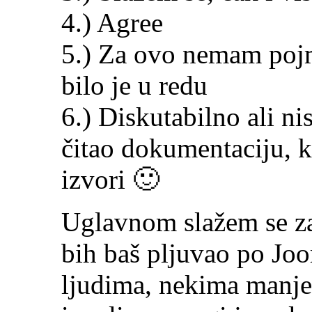
4.) Agree
5.) Za ovo nemam poj
bilo je u redu
6.) Diskutabilno ali n
čitao dokumentaciju, ka
izvori 🙂
Uglavnom slažem se za 
bih baš pljuvao po Joo
ljudima, nekima manje