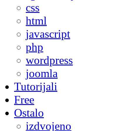
css
html
javascript
php
wordpress
joomla
Tutorijali
Free
Ostalo
izdvojeno