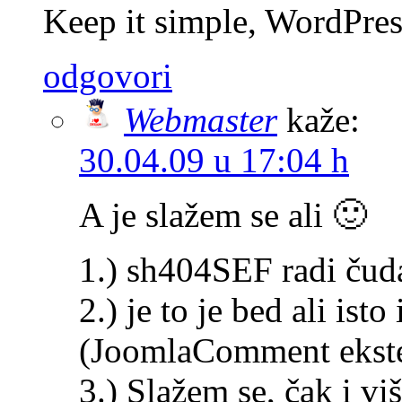
Keep it simple, WordPres
odgovori
Webmaster
kaže:
30.04.09 u 17:04 h
A je slažem se ali 🙂
1.) sh404SEF radi čuda
2.) je to je bed ali ist
(JoomlaComment eksten
3.) Slažem se, čak i vi