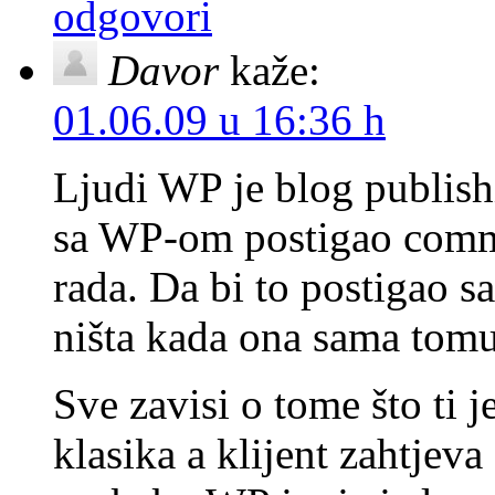
odgovori
Davor
kaže:
01.06.09 u 16:36 h
Ljudi WP je blog publish
sa WP-om postigao commu
rada. Da bi to postigao s
ništa kada ona sama tomu 
Sve zavisi o tome što ti j
klasika a klijent zahtjev