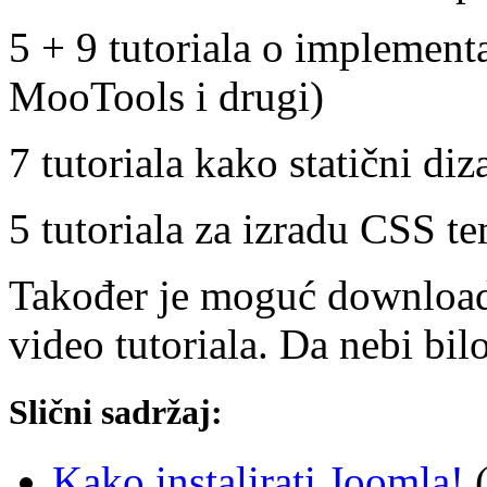
5 + 9 tutoriala o implementa
MooTools i drugi)
7 tutoriala kako statični diz
5 tutoriala za izradu CSS te
Također je moguć download 
video tutoriala. Da nebi bi
Slični sadržaj:
Kako instalirati Joomla!