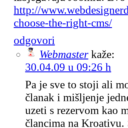
http://www.webdesigner
choose-the-right-cms/
odgovori
Webmaster
kaže:
30.04.09 u 09:26 h
Pa je sve to stoji ali m
članak i mišljenje jedn
uzeti s rezervom kao mi
člancima na Kroativu. 