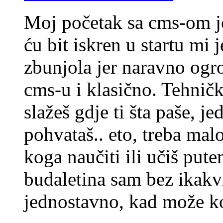
Moj početak sa cms-om j
ću bit iskren u startu mi 
zbunjola jer naravno ogro
cms-u i klasično. Tehničk
slažeš gdje ti šta paše, j
pohvataš.. eto, treba ma
koga naučiti ili učiš pute
budaletina sam bez ikakvi
jednostavno, kad može k