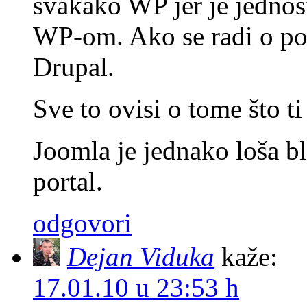
svakako WP jer je jednosta
WP-om. Ako se radi o por
Drupal.
Sve to ovisi o tome što ti
Joomla je jednako loša b
portal.
odgovori
Dejan Viduka
kaže:
17.01.10 u 23:53 h