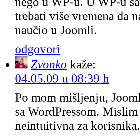
nego u WP-u. U WP-u sam
trebati više vremena da 
naučio u Joomli.
odgovori
Zvonko
kaže:
04.05.09 u 08:39 h
Po mom mišljenju, Joomla 
sa WordPressom. Mislim 
neintuitivna za korisnika.