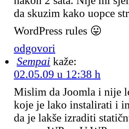
nakon 2 sata. Nije mi sje
da skuzim kako uopce str
WordPress rules 😛
odgovori
Sempai
kaže:
02.05.09 u 12:38 h
Mislim da Joomla i nije l
koje je lako instalirati 
da je lakše izraditi stati