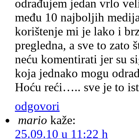
odrađujem jedan vrlo veli
među 10 najboljih medija 
korištenje mi je lako i br
pregledna, a sve to zato 
neću komentirati jer su s
koja jednako mogu odradi
Hoću reći….. sve je to is
odgovori
mario
kaže:
25.09.10 u 11:22 h