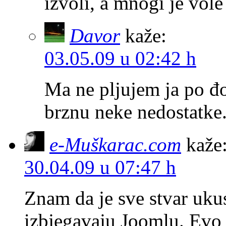
izvoli, a mnogi je vole
Davor
kaže:
03.05.09 u 02:42 h
Ma ne pljujem ja po đ
brznu neke nedostatke
e-Muškarac.com
kaže
30.04.09 u 07:47 h
Znam da je sve stvar ukus
izbjegavaju Joomlu. Evo 