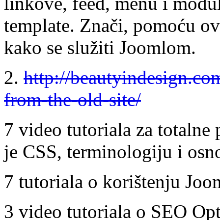
linkove, feed, menu i modul
template. Znači, pomoću ovi
kako se služiti Joomlom.
2.
http://beautyindesign.co
from-the-old-site/
7 video tutoriala za totalne 
je CSS, terminologiju i osn
7 tutoriala o korištenju Joo
3 video tutoriala o SEO Opt