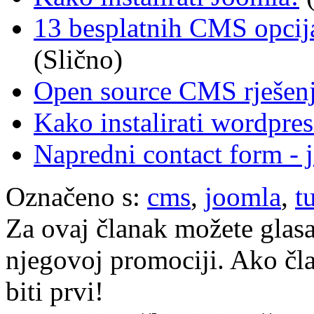
13 besplatnih CMS opcija
(Slično)
Open source CMS rješen
Kako instalirati wordpress
Napredni contact form -
Označeno s:
cms
,
joomla
,
t
Za ovaj članak možete glasa
njegovoj promociji. Ako čla
biti prvi!