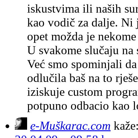
iskustvima ili naših su
kao vodič za dalje. Ni 
opet možda je nekome o
U svakome slučaju na 
Već smo spominjali da
odlučila baš na to rje
iziskuje custom progra
potpuno odbacio kao lo
e-Muškarac.com
kaže