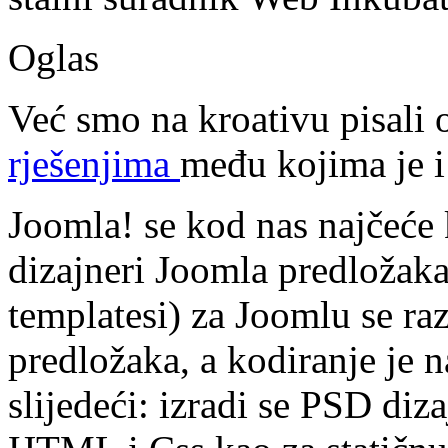
Oglas
Već smo na kroativu pisali
rješenjima
među kojima je i
Joomla! se kod nas najčeće k
dizajneri Joomla predložaka.
templatesi) za Joomlu se r
predložaka, a kodiranje je n
slijedeći: izradi se PSD diza