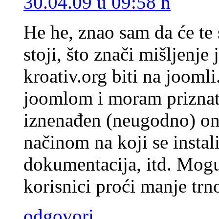
30.04.09 u 09:58 h
He he, znao sam da će te se
stoji, što znači mišljenje
kroativ.org biti na jooml
joomlom i moram priznati
iznenađen (neugodno) on
načinom na koji se instali
dokumentacija, itd. Mogu
korisnici proći manje trn
odgovori