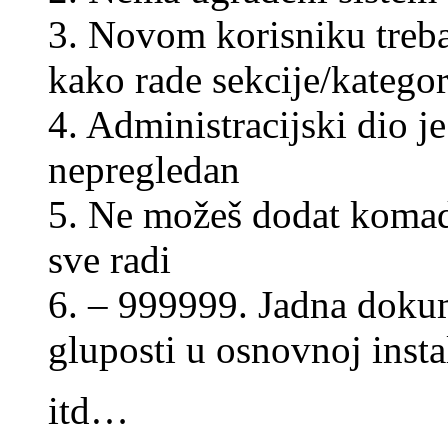
3. Novom korisniku treba 
kako rade sekcije/kategor
4. Administracijski dio j
nepregledan
5. Ne možeš dodat komad
sve radi
6. – 999999. Jadna dokum
gluposti u osnovnoj inst
itd…