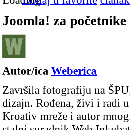
Joomla! za početnike
Autor/ica
Weberica
Završila fotografiju na ŠPU
dizajn. Rođena, živi i radi 
Kroativ mreže i autor mnogi
stalni suradnik Web Inkubat