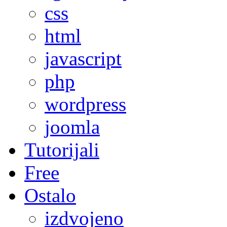
css
html
javascript
php
wordpress
joomla
Tutorijali
Free
Ostalo
izdvojeno