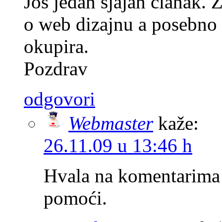
Jos jedan sjajan clanak. Z
o web dizajnu a posebno
okupira.
Pozdrav
odgovori
Webmaster
kaže:
26.11.09 u 13:46 h
Hvala na komentarima
pomoći.