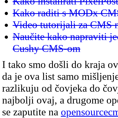
Kako instalirati PixelPos
Kako raditi s MODx C
Video tutorijali za CMS
Naučite kako napraviti j
Cushy CMS-om
I tako smo došli do kraja o
da je ova list samo mišljenj
razlikuju od čovjeka do čov
najbolji ovaj, a drugome op
se zaputite na
opensourcec