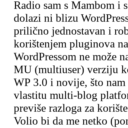
Radio sam s Mambom i sa
dolazi ni blizu WordPres
prilično jednostavan i ro
korištenjem pluginova nap
WordPressom ne može na
MU (multiuser) verziju ko
WP 3.0 i novije, što na
vlastitu multi-blog platf
previše razloga za koriš
Volio bi da me netko (po