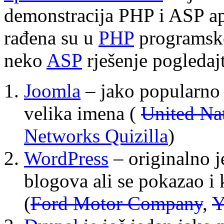
demonstracija PHP i ASP ap
rađena su u
PHP
programsko
neko
ASP
rješenje pogledaj
Joomla
– jako popularno r
velika imena (
United Na
Networks Quizilla
)
WordPress
– originalno j
blogova ali se pokazao i
(
Ford Motor Company
,
Y