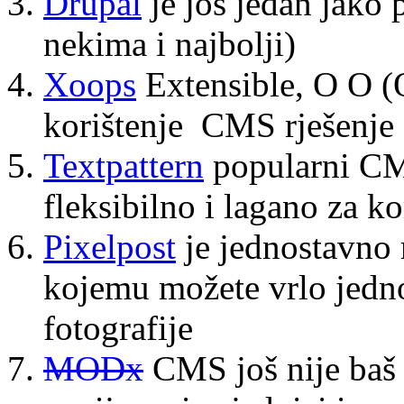
Drupal
je još jedan jako 
nekima i najbolji)
Xoops
Extensible, O O (O
korištenje CMS rješenje
Textpattern
popularni CM
fleksibilno i lagano za ko
Pixelpost
je jednostavno 
kojemu možete vrlo jednos
fotografije
MODx
CMS još nije baš t