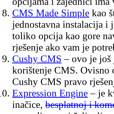
opcijama i zajednici ima 
CMS Made Simple
kao š
jednostavna instalacija i
toliko opcija kao gore na
rješenje ako vam je potr
Cushy CMS
– ovo je još 
korištenje CMS. Ovisno 
Cushy CMS pravo rješenj
Expression Engine
– je k
inačice,
besplatnoj i kome