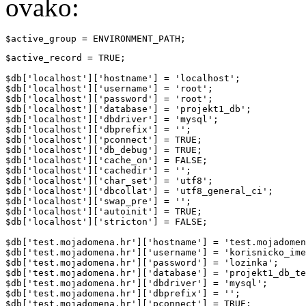
ovako:
$active_group = ENVIRONMENT_PATH;
$active_record = TRUE;

$db['localhost']['hostname'] = 'localhost';

$db['localhost']['username'] = 'root';

$db['localhost']['password'] = 'root';

$db['localhost']['database'] = 'projekt1_db';

$db['localhost']['dbdriver'] = 'mysql';

$db['localhost']['dbprefix'] = '';

$db['localhost']['pconnect'] = TRUE;

$db['localhost']['db_debug'] = TRUE;

$db['localhost']['cache_on'] = FALSE;

$db['localhost']['cachedir'] = '';

$db['localhost']['char_set'] = 'utf8';

$db['localhost']['dbcollat'] = 'utf8_general_ci';

$db['localhost']['swap_pre'] = '';

$db['localhost']['autoinit'] = TRUE;

$db['localhost']['stricton'] = FALSE;

$db['test.mojadomena.hr']['hostname'] = 'test.mojadomen
$db['test.mojadomena.hr']['username'] = 'korisnicko_ime
$db['test.mojadomena.hr']['password'] = 'lozinka';

$db['test.mojadomena.hr']['database'] = 'projekt1_db_te
$db['test.mojadomena.hr']['dbdriver'] = 'mysql';

$db['test.mojadomena.hr']['dbprefix'] = '';

$db['test.mojadomena.hr']['pconnect'] = TRUE;
