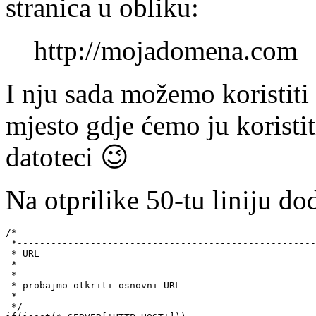
stranica u obliku:
http://mojadomena.com
I nju sada možemo koristiti 
mjesto gdje ćemo ju koristit
datoteci 😉
Na otprilike 50-tu liniju do
/*

 *-----------------------------------------------------
 * URL

 *-----------------------------------------------------
 *

 * probajmo otkriti osnovni URL

 *

 */
