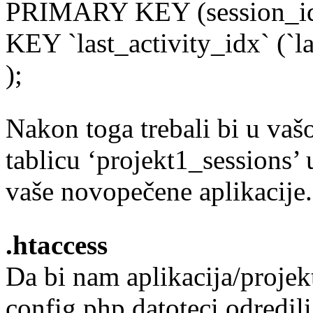
PRIMARY KEY (session_id
KEY `last_activity_idx` (`la
);
Nakon toga trebali bi u vaš
tablicu ‘projekt1_sessions’ 
vaše novopečene aplikacije.
.htaccess
Da bi nam aplikacija/proje
config.php datoteci odredil