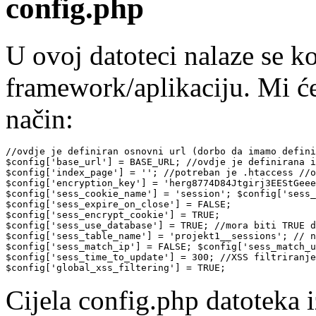
config.php
U ovoj datoteci nalaze se ko
framework/aplikaciju. Mi će
način:
//ovdje je definiran osnovni url (dorbo da imamo defini
$config['base_url'] = BASE_URL; //ovdje je definirana i
$config['index_page'] = ''; //potreban je .htaccess //o
$config['encryption_key'] = 'herg8774D84Jtgirj3EEStGeee
$config['sess_cookie_name'] = 'session'; $config['sess_
$config['sess_expire_on_close'] = FALSE;

$config['sess_encrypt_cookie'] = TRUE;

$config['sess_use_database'] = TRUE; //mora biti TRUE d
$config['sess_table_name'] = 'projekt1__sessions'; // n
$config['sess_match_ip'] = FALSE; $config['sess_match_u
$config['sess_time_to_update'] = 300; //XSS filtriranje
$config['global_xss_filtering'] = TRUE;
Cijela config.php datoteka 