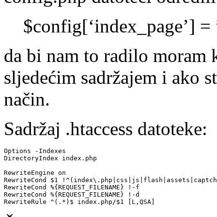
$config[‘index_page’] = 
da bi nam to radilo moram kr
sljedećim sadržajem i ako s
način.
Sadržaj .htaccess datoteke:
Options -Indexes

DirectoryIndex index.php

RewriteEngine on

RewriteCond $1 !^(index\.php|css|js|flash|assets|captch
RewriteCond %{REQUEST_FILENAME} !-f

RewriteCond %{REQUEST_FILENAME} !-d

RewriteRule ^(.*)$ index.php/$1 [L,QSA]