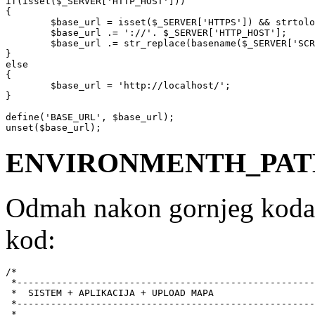
if(isset($_SERVER['HTTP_HOST']))

{

	$base_url = isset($_SERVER['HTTPS']) && strtolower($_SERVER['HTTPS']) == 'on' ? 'https' : 'http';

	$base_url .= '://'. $_SERVER['HTTP_HOST'];

	$base_url .= str_replace(basename($_SERVER['SCRIPT_NAME']), '', $_SERVER['SCRIPT_NAME']);

}

else

{

	$base_url = 'http://localhost/';

}

define('BASE_URL', $base_url);

unset($base_url);
ENVIRONMENTH_PATH 
Odmah nakon gornjeg koda n
kod:
/*

 *-----------------------------------------------------
 *  SISTEM + APLIKACIJA + UPLOAD MAPA

 *-----------------------------------------------------
 *
