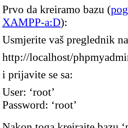
Prvo da kreiramo bazu (
pog
XAMPP-a:D
):
Usmjerite vaš preglednik na
http://localhost/phpmyadmi
i prijavite se sa:
User: ‘root’
Password: ‘root’
Nakon toga kreirajte bazu ‘