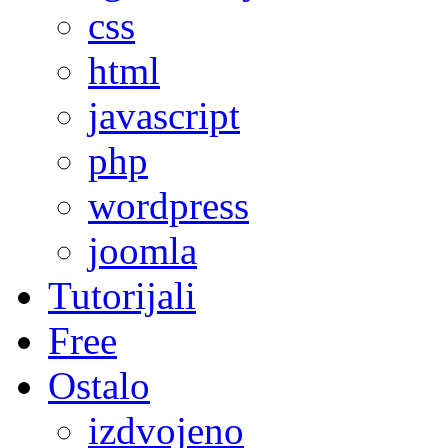
css
html
javascript
php
wordpress
joomla
Tutorijali
Free
Ostalo
izdvojeno