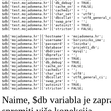
$db['test.mojadomena.hr']['db_debug'] = TRUE;

$db['test.mojadomena.hr']['cache_on'] = FALSE;

$db['test.mojadomena.hr']['cachedir'] = '';

$db['test.mojadomena.hr']['char_set'] = 'utf8';

$db['test.mojadomena.hr']['dbcollat'] = 'utf8_general_c
$db['test.mojadomena.hr']['swap_pre'] = '';

$db['test.mojadomena.hr']['autoinit'] = TRUE;

$db['test.mojadomena.hr']['stricton'] = FALSE;

$db['mojadomena.hr']['hostname'] = 'mojadomena.hr';

$db['mojadomena.hr']['username'] = 'korisnicko_ime';

$db['mojadomena.hr']['password'] = 'lozinka';

$db['mojadomena.hr']['database'] = 'projekt1_db';

$db['mojadomena.hr']['dbdriver'] = 'mysql';

$db['mojadomena.hr']['dbprefix'] = '';

$db['mojadomena.hr']['pconnect'] = TRUE;

$db['mojadomena.hr']['db_debug'] = TRUE;

$db['mojadomena.hr']['cache_on'] = FALSE;

$db['mojadomena.hr']['cachedir'] = '';

$db['mojadomena.hr']['char_set'] = 'utf8';

$db['mojadomena.hr']['dbcollat'] = 'utf8_general_ci';

$db['mojadomena.hr']['swap_pre'] = '';

$db['mojadomena.hr']['autoinit'] = TRUE;

$db['mojadomena.hr']['stricton'] = FALSE;
Naime, $db variabla je zapr
spremiti više konekcija.