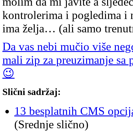
molim da mi javite a sljede
kontrolerima i pogledima i
ima želja… (ali samo trenu
Da vas nebi mučio više nego
mali zip za preuzimanje sa
😉
Slični sadržaj:
13 besplatnih CMS opcija
(Srednje slično)