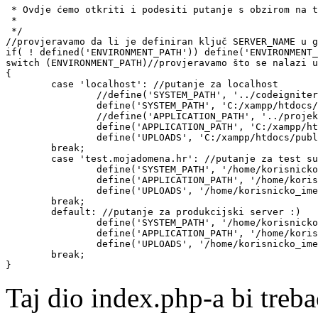
 * Ovdje ćemo otkriti i podesiti putanje s obzirom na t
 *

 */

//provjeravamo da li je definiran ključ SERVER_NAME u g
if( ! defined('ENVIRONMENT_PATH')) define('ENVIRONMENT_
switch (ENVIRONMENT_PATH)//provjeravamo što se nalazi u
{

	case 'localhost': //putanje za localhost

		//define('SYSTEM_PATH', '../codeigniter/v2.1.0'); //može i ovako

		define('SYSTEM_PATH', 'C:/xampp/htdocs/codeigniter/v2.1.0');

		//define('APPLICATION_PATH', '../projekti/projekt_1'); //može i ovako

		define('APPLICATION_PATH', 'C:/xampp/htdocs/projekti/projekt_1');

		define('UPLOADS', 'C:/xampp/htdocs/public_html/uploads');

	break;

	case 'test.mojadomena.hr': //putanje za test subdomena na serveru

		define('SYSTEM_PATH', '/home/korisnicko_ime/codeigniter/v2.1.0/system');

		define('APPLICATION_PATH', '/home/korisnicko_ime/codeigniter/applications/projekt_1/test');

		define('UPLOADS', '/home/korisnicko_ime/uploads');

	break;

	default: //putanje za produkcijski server :)

		define('SYSTEM_PATH', '/home/korisnicko_ime/codeigniter/v2.1.0/system');

		define('APPLICATION_PATH', '/home/korisnicko_ime/codeigniter/applications/projekt_1/production');

		define('UPLOADS', '/home/korisnicko_ime/uploads');

	break;

}
Taj dio index.php-a bi treba