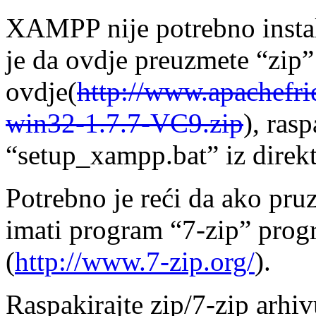
XAMPP nije potrebno instali
je da ovdje preuzmete “zip” 
ovdje(
http://www.apachefr
win32-1.7.7-VC9.zip
), ras
“setup_xampp.bat” iz direk
Potrebno je reći da ako pru
imati program “7-zip” prog
(
http://www.7-zip.org/
).
Raspakirajte zip/7-zip arhi