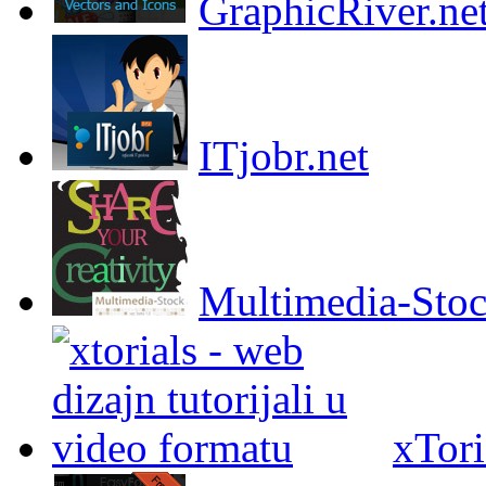
GraphicRiver.ne
ITjobr.net
Multimedia-Sto
xTori