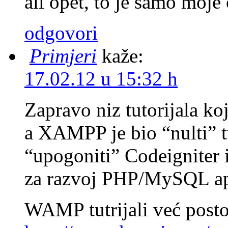
ali opet, to je samo moje
odgovori
Primjeri
kaže:
17.02.12 u 15:32 h
Zapravo niz tutorijala ko
a XAMPP je bio “nulti” t
“upogoniti” Codeigniter 
za razvoj PHP/MySQL apl
WAMP tutrijali već postoj