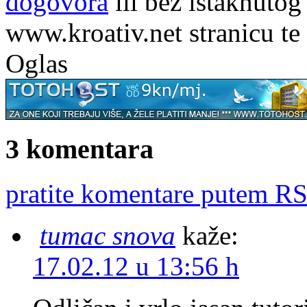
dogovora
ili bez istaknutog
www.kroativ.net stranicu te
Oglas
3 komentara
pratite komentare putem RS
tumac snova
kaže:
17.02.12 u 13:56 h