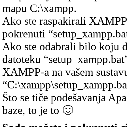
mapu C:\xampp.
Ako ste raspakirali XAMPP
pokrenuti “setup_xampp.ba
Ako ste odabrali bilo koju 
datoteku “setup_xampp.bat”
XAMPP-a na vašem sustavu 
“C:\xampp\setup_xampp.ba
Što se tiče podešavanja Ap
baze, to je to 🙂