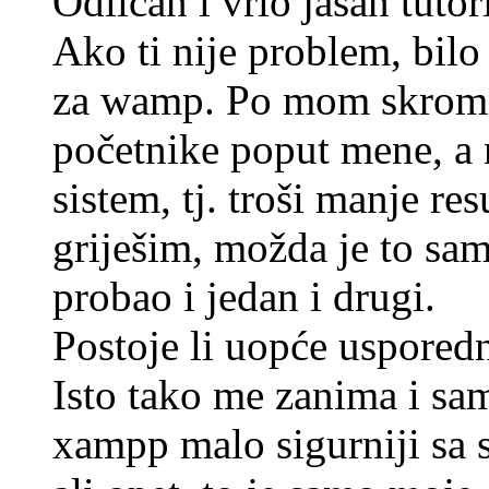
Odličan i vrlo jasan tutori
Ako ti nije problem, bilo 
za wamp. Po mom skromno
početnike poput mene, a m
sistem, tj. troši manje res
griješim, možda je to sam
probao i jedan i drugi.
Postoje li uopće usporedna
Isto tako me zanima i sam
xampp malo sigurniji sa 