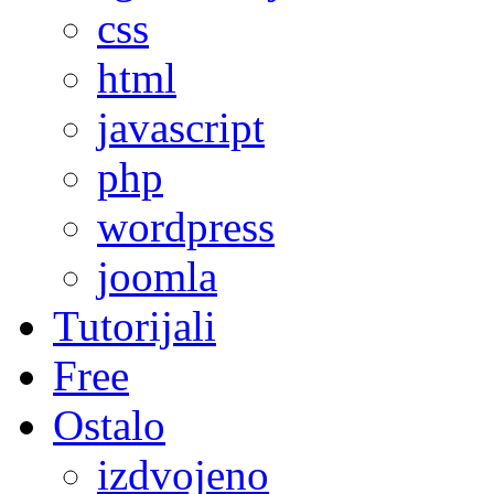
css
html
javascript
php
wordpress
joomla
Tutorijali
Free
Ostalo
izdvojeno