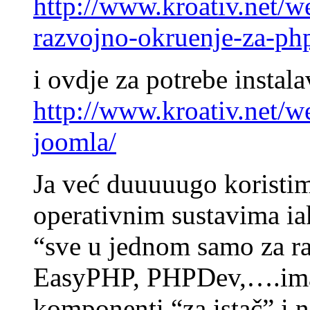
http://www.kroativ.net/w
razvojno-okruenje-za-p
i ovdje za potrebe insta
http://www.kroativ.net/w
joomla/
Ja već duuuuugo koristi
operativnim sustavima ia
“sve u jednom samo za 
EasyPHP, PHPDev,….ima i
komponenti “za istač” i na