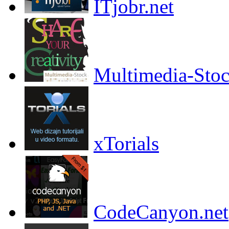
ITjobr.net
Multimedia-Sto
xTorials
CodeCanyon.net