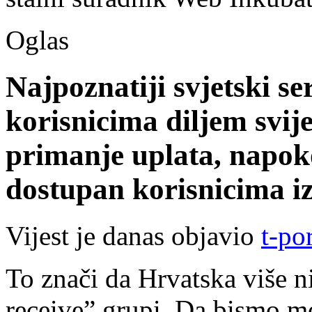
Oglas
Najpoznatiji svjetski se
korisnicima diljem svij
primanje uplata, napok
dostupan korisnicima i
Vijest je danas objavio
t-por
To znači da Hrvatska više n
receive” grupi. Da bismo mo