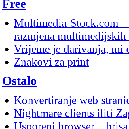
Free
Multimedia-Stock.com –
razmjena multimedijskih 
Vrijeme je darivanja, mi
Znakovi za print
Ostalo
Konvertiranje web stran
Nightmare clients iliti Za
Usporeni browser – brisanj