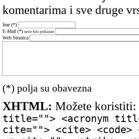
komentarima i sve druge vr
Ime (
*
)
E-Mail (
*
)
neće biti prikazan
Web Stranica
(*) polja su obavezna
XHTML:
Možete koristiti
title=""> <acronym titl
cite=""> <cite> <code> 