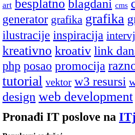
besplatno
blagdani
art
cms
grafika
g
generator
grafika
ilustracije
inspiracija
interv
kreativno
kroativ
link dan
razn
promocija
php
posao
tutorial
w3 resursi
w
vektor
web development
design
Pronađi IT poslove na
ITj