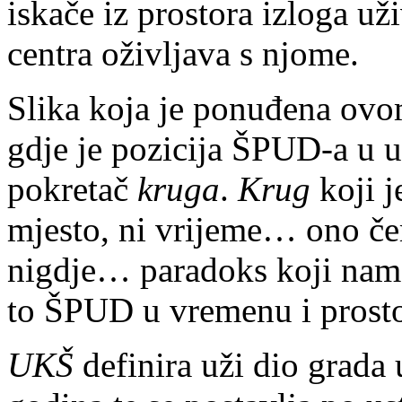
iskače iz prostora izloga už
centra oživljava s njome.
Slika koja je ponuđena ovo
gdje je pozicija ŠPUD-a u u
pokretač
kruga
.
Krug
koji j
mjesto, ni vrijeme…
ono če
nigdje… paradoks koji nam 
to ŠPUD u vremenu i prost
UKŠ
definira uži dio grada