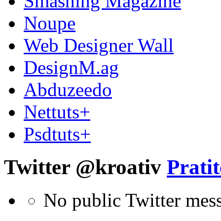
Smashing Magazine
Noupe
Web Designer Wall
DesignM.ag
Abduzeedo
Nettuts+
Psdtuts+
Twitter @kroativ
Pratit
No public Twitter mes