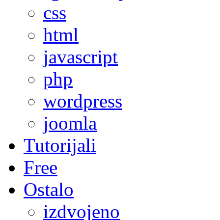
css
html
javascript
php
wordpress
joomla
Tutorijali
Free
Ostalo
izdvojeno