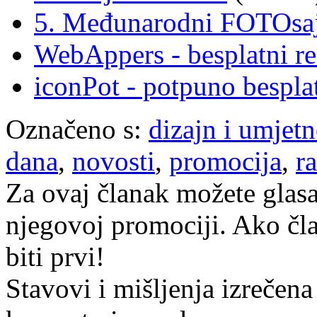
5. Međunarodni FOTOsa
WebAppers - besplatni re
iconPot - potpuno bespla
Označeno s:
dizajn i umjetn
dana
,
novosti
,
promocija
,
r
Za ovaj članak možete glasa
njegovoj promociji. Ako čla
biti prvi!
Stavovi i mišljenja izrečena