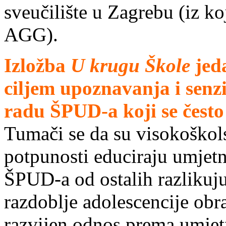
sveučilište u Zagrebu (iz ko
AGG).
Izložba
U krugu Škole
jed
ciljem upoznavanja i senzi
radu ŠPUD-a koji se čest
Tumači se da su visokoškols
potpunosti educiraju umjetni
ŠPUD-a od ostalih razlikuju
razdoblje adolescencije obra
razvijen odnos prema umjet