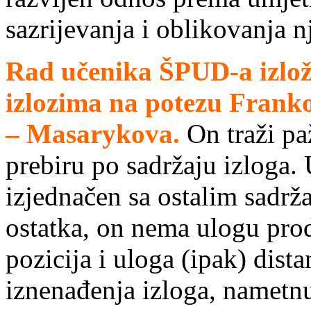
sazrijevanja i oblikovanja n
Rad učenika ŠPUD-a izlož
izlozima na potezu Frank
– Masarykova.
On traži pa
prebiru po sadržaju izloga. 
izjednačen sa ostalim sadrža
ostatka, on nema ulogu pro
pozicija i uloga (ipak) dist
iznenađenja izloga, nametnu