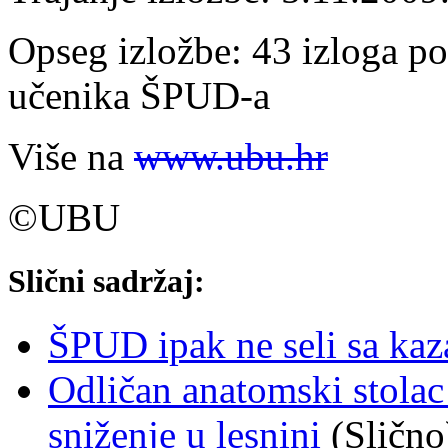
Opseg izložbe: 43 izloga po
učenika ŠPUD-a
Više na
www.ubu.hr
©UBU
Slični sadržaj:
ŠPUD ipak ne seli sa kaza
Odličan anatomski stolac 
sniženje u lesnini
(Slično