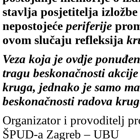
stavlja posjetitelja izložb
nepostojeće
periferije
prom
ovom slučaju refleksija
kr
Veza koja je ovdje ponuđen
tragu beskonačnosti akcije
kruga, jednako je samo ma
beskonačnosti radova krug
Organizator i provoditelj p
ŠPUD-a Zagreb – UBU