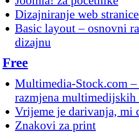
Joomla! za početnike
Dizajniranje web stranic
Basic layout – osnovni ra
dizajnu
Free
Multimedia-Stock.com –
razmjena multimedijskih 
Vrijeme je darivanja, mi
Znakovi za print