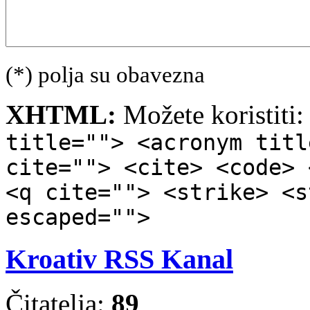
(*) polja su obavezna
XHTML:
Možete koristiti
title=""> <acronym titl
cite=""> <cite> <code> 
<q cite=""> <strike> <s
escaped="">
Kroativ RSS Kanal
Čitatelja:
89