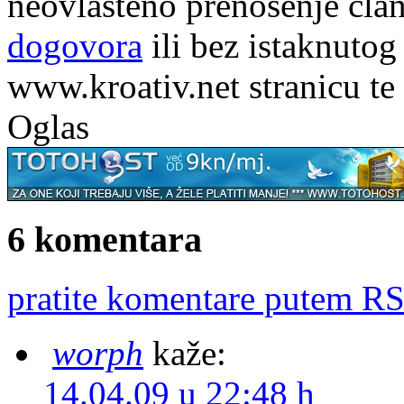
neovlašteno prenošenje član
dogovora
ili bez istaknutog
www.kroativ.net stranicu te
Oglas
6 komentara
pratite komentare putem RS
worph
kaže:
14.04.09 u 22:48 h