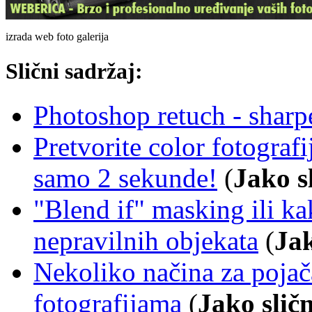
izrada web foto galerija
Slični sadržaj:
Photoshop retuch - sharp
Pretvorite color fotografi
samo 2 sekunde!
(
Jako s
"Blend if" masking ili k
nepravilnih objekata
(
Jak
Nekoliko načina za pojača
fotografijama
(
Jako slič