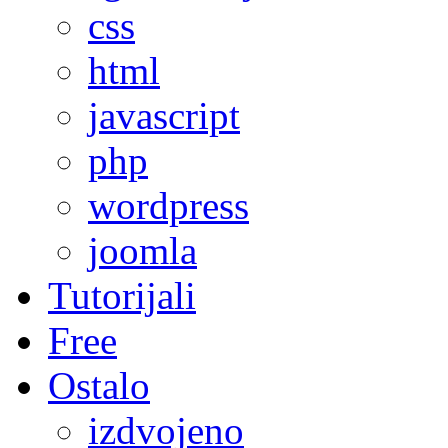
css
html
javascript
php
wordpress
joomla
Tutorijali
Free
Ostalo
izdvojeno