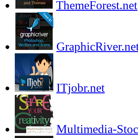
ThemeForest.net
GraphicRiver.ne
ITjobr.net
Multimedia-Sto