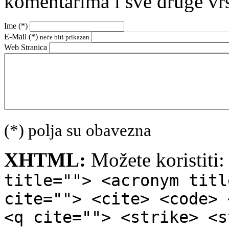
komentarima i sve druge vr
Ime (
*
)
E-Mail (
*
)
neće biti prikazan
Web Stranica
(*) polja su obavezna
XHTML:
Možete koristiti
title=""> <acronym titl
cite=""> <cite> <code> 
<q cite=""> <strike> <s