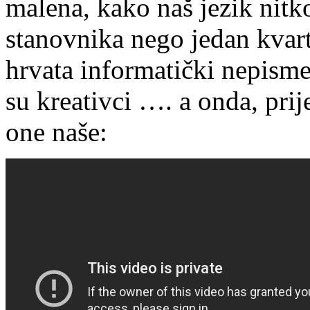
malena, kako naš jezik nit
stanovnika nego jedan kvart
hrvata informatički nepism
su kreativci …. a onda, pri
one naše: