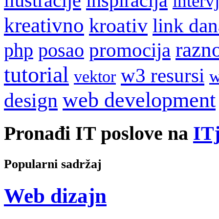
ilustracije
inspiracija
interv
kreativno
kroativ
link dan
razn
promocija
php
posao
tutorial
w3 resursi
w
vektor
web development
design
Pronađi IT poslove na
ITj
Popularni sadržaj
Web dizajn