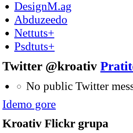
DesignM.ag
Abduzeedo
Nettuts+
Psdtuts+
Twitter @kroativ
Pratit
No public Twitter mes
Idemo gore
Kroativ
Flick
r
grupa