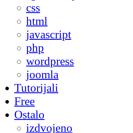
css
html
javascript
php
wordpress
joomla
Tutorijali
Free
Ostalo
izdvojeno