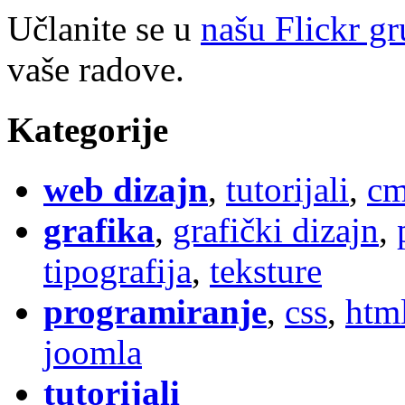
Učlanite se u
našu Flickr g
vaše radove.
Kategorije
web dizajn
,
tutorijali
,
cm
grafika
,
grafički dizajn
,
tipografija
,
teksture
programiranje
,
css
,
htm
joomla
tutorijali