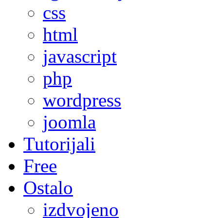
css
html
javascript
php
wordpress
joomla
Tutorijali
Free
Ostalo
izdvojeno