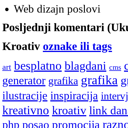
Web dizajn poslovi
Posljednji komentari (U
Kroativ
oznake ili tags
besplatno
blagdani
art
cms
grafika
g
generator
grafika
ilustracije
inspiracija
interv
kreativno
kroativ
link dan
razn
promocija
php
posao