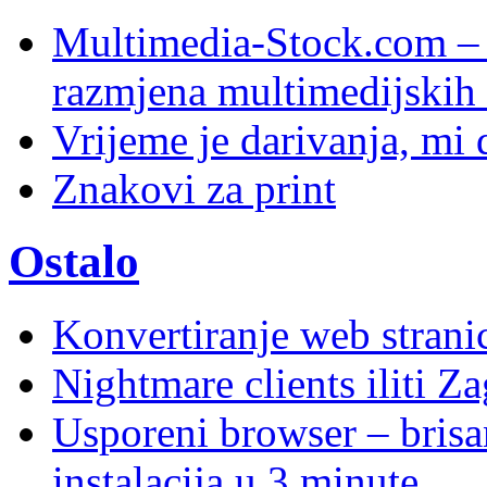
Multimedia-Stock.com –
razmjena multimedijskih 
Vrijeme je darivanja, mi
Znakovi za print
Ostalo
Konvertiranje web stran
Nightmare clients iliti Za
Usporeni browser – brisanj
instalacija u 3 minute