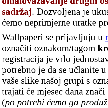
omalovažavanje drugih oso
sadržaj
. Dozvoljena je ukus
ćemo neprimjerne uratke pro
Wallpaperi se prijavljuju u
označiti oznakom/tagom
kr
registracija je vrlo jednosta
potrebno je da se učlanite 
vaše slike našoj grupi s o
trajati će mjesec dana znači
(
po potrebi ćemo ga produži