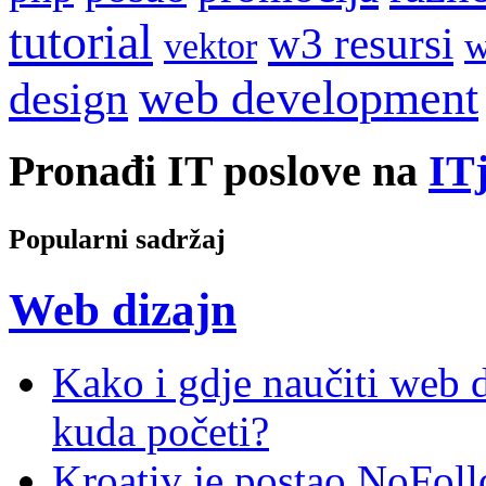
tutorial
w3 resursi
w
vektor
web development
design
Pronađi IT poslove na
ITj
Popularni sadržaj
Web dizajn
Kako i gdje naučiti web di
kuda početi?
Kroativ je postao NoFoll