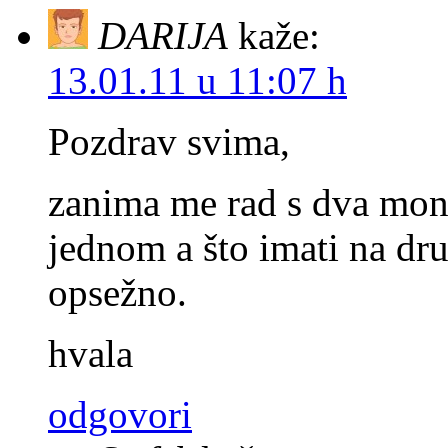
DARIJA
kaže:
13.01.11 u 11:07 h
Pozdrav svima,
zanima me rad s dva moni
jednom a što imati na dr
opsežno.
hvala
odgovori