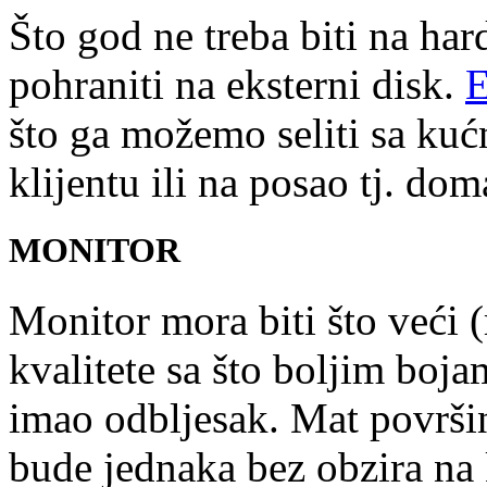
Što god ne treba biti na har
pohraniti na eksterni disk.
E
što ga možemo seliti sa kućn
klijentu ili na posao tj. dom
MONITOR
Monitor mora biti što veći 
kvalitete sa što boljim boj
imao odbljesak. Mat površin
bude jednaka bez obzira na 