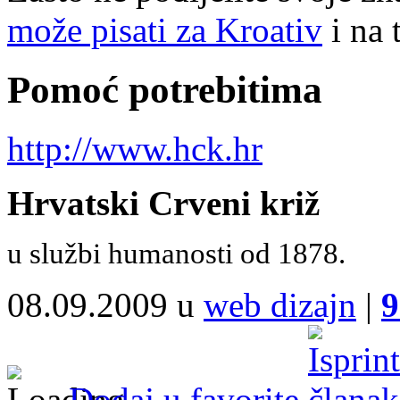
može pisati za Kroativ
i na 
Pomoć potrebitima
http://www.hck.hr
Hrvatski Crveni križ
u službi humanosti od 1878.
08.09.2009 u
web dizajn
|
9
Dodaj u favorite