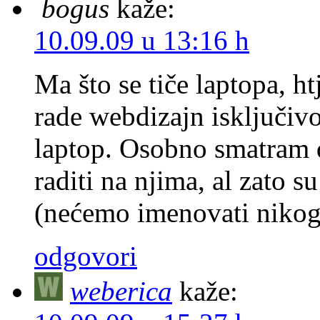
bogus
kaže:
10.09.09 u 13:16 h
Ma što se tiče laptopa, h
rade webdizajn isključivo
laptop. Osobno smatram d
raditi na njima, al zato s
(nećemo imenovati nikog
odgovori
weberica
kaže: