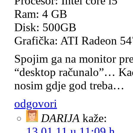
Procesor: Intel core i5
Ram: 4 GB
Disk: 500GB
Grafička: ATI Radeon 5
Spojim ga na monitor p
“desktop računalo”… Kad
nosim gdje god treba…
odgovori
DARIJA
kaže:
13.01.11 u 11:09 h