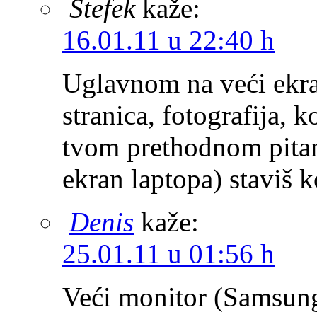
Stefek
kaže:
16.01.11 u 22:40 h
Uglavnom na veći ekra
stranica, fotografija, 
tvom prethodnom pitanj
ekran laptopa) staviš
Denis
kaže:
25.01.11 u 01:56 h
Veći monitor (Samsung)