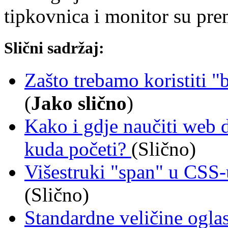
tipkovnica i monitor su prem
Slični sadržaj:
Zašto trebamo koristiti 
(
Jako slično
)
Kako i gdje naučiti web di
kuda početi?
(Slično)
Višestruki "span" u CSS-
(Slično)
Standardne veličine oglas