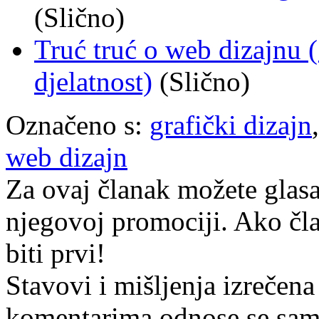
(Slično)
Truć truć o web dizajnu ( 
djelatnost)
(Slično)
Označeno s:
grafički dizajn
web dizajn
Za ovaj članak možete glasa
njegovoj promociji. Ako čla
biti prvi!
Stavovi i mišljenja izrečena
komentarima odnose se samo 