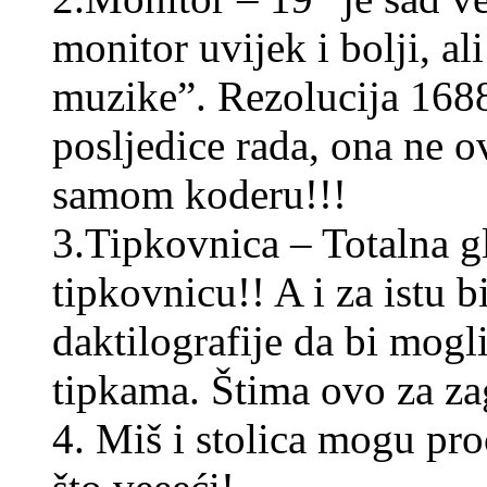
monitor uvijek i bolji, al
muzike”. Rezolucija 1688
posljedice rada, ona ne o
samom koderu!!!
3.Tipkovnica – Totalna gl
tipkovnicu!! A i za istu bi
daktilografije da bi mog
tipkama. Štima ovo za za
4. Miš i stolica mogu proć