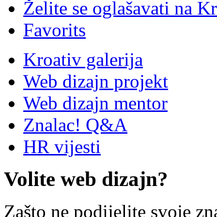
Želite se oglašavati na Kr
Favorits
Kroativ galerija
Web dizajn projekt
Web dizajn mentor
Znalac! Q&A
HR vijesti
Volite web dizajn?
Zašto ne podijelite svoje zn