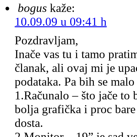
bogus
kaže:
10.09.09 u 09:41 h
Pozdravljam,
Inače vas tu i tamo prati
članak, ali ovaj mi je up
podataka. Pa bih se malo 
1.Računalo – što jače t
bolja grafička i proc ba
dosta.
2.Monitor – 19” je sad ve