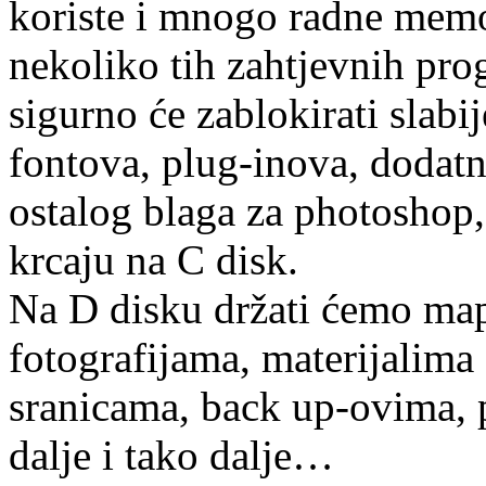
koriste i mnogo radne memor
nekoliko tih zahtjevnih prog
sigurno će zablokirati slabi
fontova, plug-inova, dodatni
ostalog blaga za photoshop, i
krcaju na C disk.
Na D disku držati ćemo map
fotografijama, materijalima
sranicama, back up-ovima, 
dalje i tako dalje…