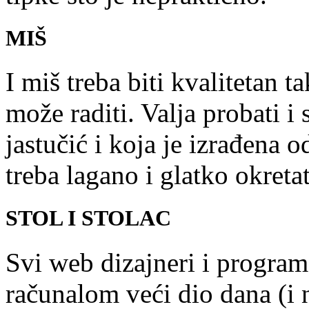
MIŠ
I miš treba biti kvalitetan t
može raditi. Valja probati i
jastučić i koja je izrađena o
treba lagano i glatko okretat
STOL I STOLAC
Svi web dizajneri i progra
računalom veći dio dana (i n