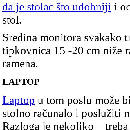
da je stolac što udobniji
i o
stol.
Sredina monitora svakako tre
tipkovnica 15 -20 cm niže r
ramena.
LAPTOP
Laptop
u tom poslu može bi
stolno računalo i poslužiti 
Razloga je nekoliko – treb