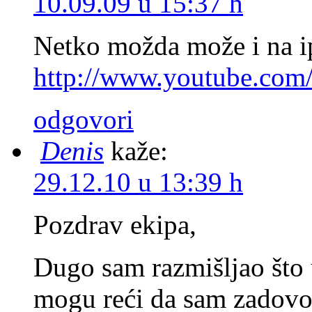
10.09.09 u 15:37 h
Netko možda može i na i
http://www.youtube.co
odgovori
Denis
kaže:
29.12.10 u 13:39 h
Pozdrav ekipa,
Dugo sam razmišljao što u
mogu reći da sam zadov