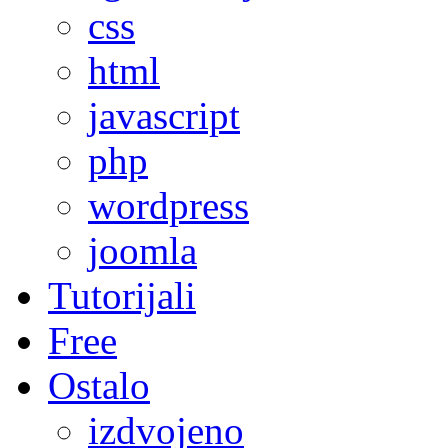
css
html
javascript
php
wordpress
joomla
Tutorijali
Free
Ostalo
izdvojeno