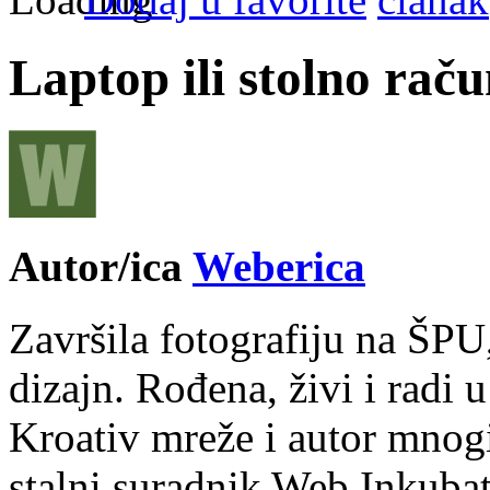
Laptop ili stolno rač
Autor/ica
Weberica
Završila fotografiju na ŠPU
dizajn. Rođena, živi i radi 
Kroativ mreže i autor mnogi
stalni suradnik Web Inkubat