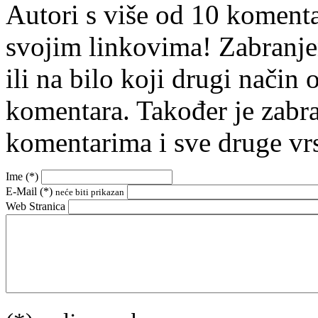
Autori s više od 10 koment
svojim linkovima! Zabranje
ili na bilo koji drugi nači
komentara. Također je zabr
komentarima i sve druge vr
Ime (
*
)
E-Mail (
*
)
neće biti prikazan
Web Stranica