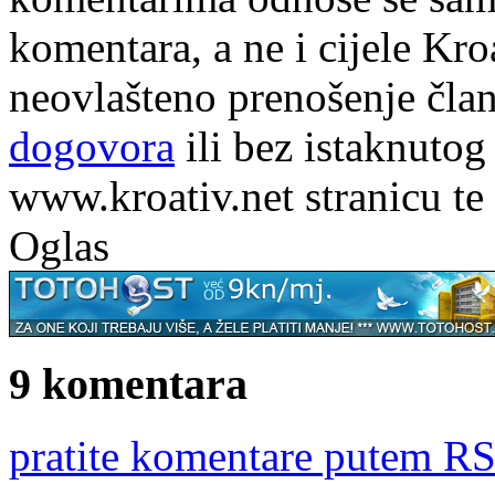
komentara, a ne i cijele Kr
neovlašteno prenošenje član
dogovora
ili bez istaknutog
www.kroativ.net stranicu te
Oglas
9 komentara
pratite komentare putem RS