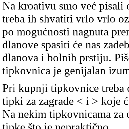
Na kroativu smo već pisali o
treba ih shvatiti vrlo vrlo o
po mogućnosti nagnuta prem
dlanove spasiti će nas zade
dlanova i bolnih prstiju. Piš
tipkovnica je genijalan izu
Pri kupnji tipkovnice treba 
tipki za zagrade < i > koje 
Na nekim tipkovnicama za ob
tipke što je nepraktično.