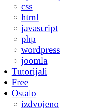
css
html
javascript
php
wordpress
joomla
Tutorijali
Free
Ostalo
izdvojeno