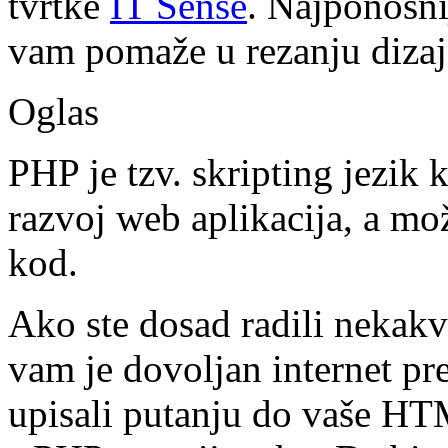
tvrtke
IT Sense
. Najponosni
vam pomaže u rezanju dizajn
Oglas
PHP je tzv. skripting jezik 
razvoj web aplikacija, a m
kod.
Ako ste dosad radili nekak
vam je dovoljan internet pr
upisali putanju do vaše HTM