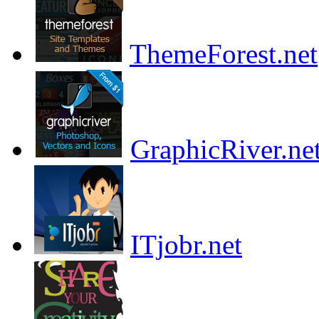
ThemeForest.net
GraphicRiver.ne
ITjobr.net