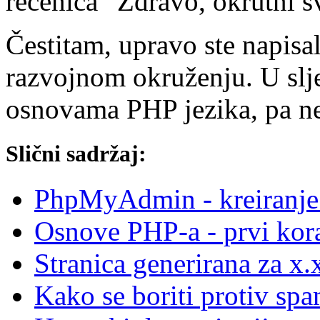
rečenica “Zdravo, okrutni sv
Čestitam, upravo ste napisa
razvojnom okruženju. U slj
osnovama PHP jezika, pa nem
Slični sadržaj:
PhpMyAdmin - kreiranje b
Osnove PHP-a - prvi kor
Stranica generirana za x
Kako se boriti protiv s