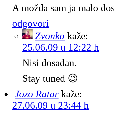
A možda sam ja malo do
odgovori
Zvonko
kaže:
25.06.09 u 12:22 h
Nisi dosadan.
Stay tuned 😉
Jozo Ratar
kaže:
27.06.09 u 23:44 h