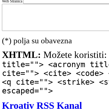
Web Stranica
(*) polja su obavezna
XHTML:
Možete koristiti
title=""> <acronym titl
cite=""> <cite> <code> 
<q cite=""> <strike> <s
escaped="">
Kroativ RSS Kanal