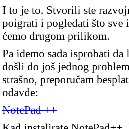
I to je to. Stvorili ste raz
poigrati i pogledati što sv
ćemo drugom prilikom.
Pa idemo sada isprobati da l
došli do još jednog proble
strašno, preporučam besplat
odavde:
NotePad ++
Kad instalirate NotePad++, 