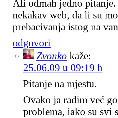
Ali odmah jedno pitanje.
nekakav web, da li su mo
prebacivanja istog na van
odgovori
Zvonko
kaže:
25.06.09 u 09:19 h
Pitanje na mjestu.
Ovako ja radim već go
problema, iako su svi s