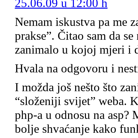
25.06.09 u 12:00 h
Nemam iskustva pa me za
prakse”. Čitao sam da se 
zanimalo u kojoj mjeri i da
Hvala na odgovoru i nest
I možda još nešto što zan
“složeniji svijet” weba. K
php-a u odnosu na asp? 
bolje shvaćanje kako fun