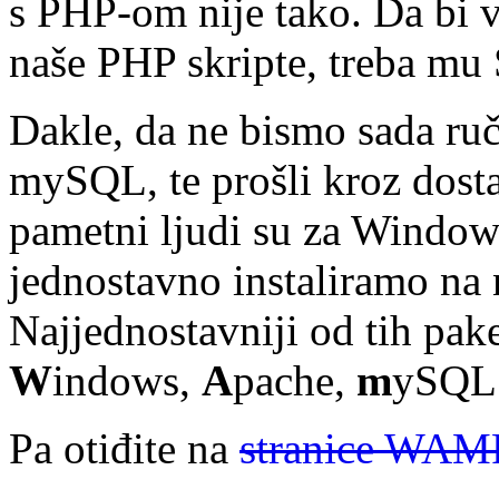
s PHP-om nije tako. Da bi v
naše PHP skripte, treba mu 
Dakle, da ne bismo sada ru
mySQL, te prošli kroz dosta
pametni ljudi su za Windows
jednostavno instaliramo na n
Najjednostavniji od tih pak
W
indows,
A
pache,
m
ySQL
Pa otiđite na
stranice WAM