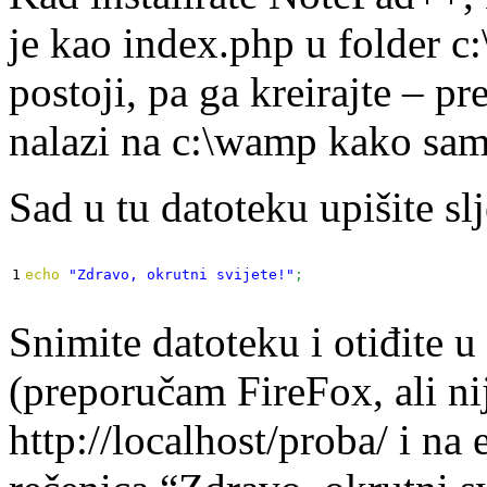
je kao index.php u folder 
postoji, pa ga kreirajte – 
nalazi na c:\wamp kako sam
Sad u tu datoteku upišite sl
echo
"Zdravo, okrutni svijete!"
;
Snimite datoteku i otiđite 
(preporučam FireFox, ali nij
http://localhost/proba/ i na 