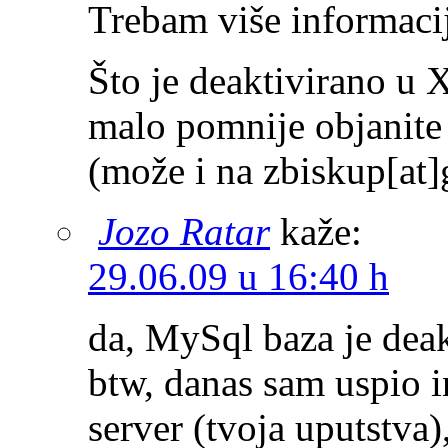
Trebam više informaci
Što je deaktivirano 
malo pomnije objanit
(može i na zbiskup[at
Jozo Ratar
kaže:
29.06.09 u 16:40 h
da, MySql baza je deak
btw, danas sam uspio 
server (tvoja uputstva