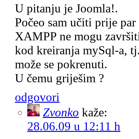
U pitanju je Joomla!.
Počeo sam učiti prije pa
XAMPP ne mogu završiti 
kod kreiranja mySql-a, t
može se pokrenuti.
U čemu griješim ?
odgovori
Zvonko
kaže:
28.06.09 u 12:11 h