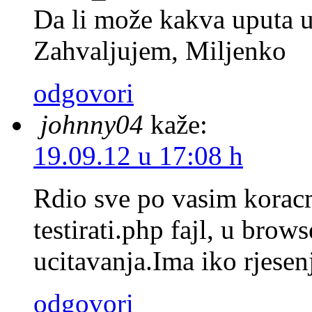
Da li može kakva uputa u
Zahvaljujem, Miljenko
odgovori
johnny04
kaže:
19.09.12 u 17:08 h
Rdio sve po vasim koracm
testirati.php fajl, u bro
ucitavanja.Ima iko rjesen
odgovori