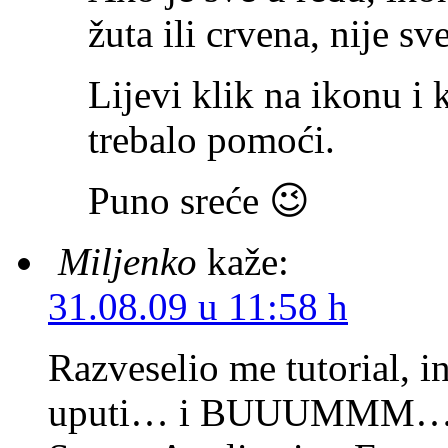
žuta ili crvena, nije sv
Lijevi klik na ikonu i k
trebalo pomoći.
Puno sreće 😉
Miljenko
kaže:
31.08.09 u 11:58 h
Razveselio me tutorial, 
uputi… i BUUUMMM… ev