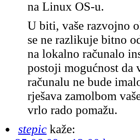
na Linux OS-u.
U biti, vaše razvojno 
se ne razlikuje bitno 
na lokalno računalo in
postoji mogućnost da 
računalu ne bude imalo 
rješava zamolbom vaše
vrlo rado pomažu.
stepic
kaže: