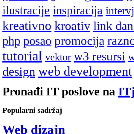
ilustracije
inspiracija
interv
kreativno
kroativ
link dan
razn
promocija
php
posao
tutorial
w3 resursi
w
vektor
web development
design
Pronađi IT poslove na
ITj
Popularni sadržaj
Web dizajn