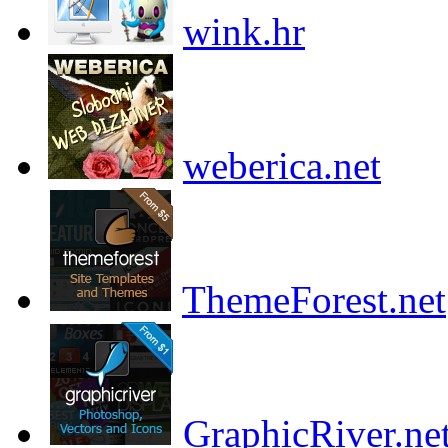
wink.hr
weberica.net
ThemeForest.net
GraphicRiver.ne