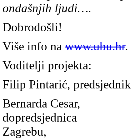
ondašnjih ljudi….
Dobrodošli!
Više info na
www.ubu.hr
.
Voditelji projekta:
Filip Pintarić, predsjednik
Bernarda Cesar,
dopreds
Zagrebu,