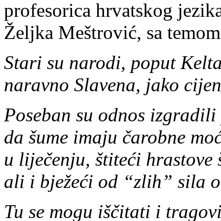
profesorica hrvatskog jezika
Željka Meštrović, sa temo
Stari su narodi, poput Kelt
naravno Slavena, jako cijeni
Poseban su odnos izgradili 
da šume imaju čarobne moći,
u liječenju, štiteći hrastov
ali i bježeći od “zlih” sila 
Tu se mogu iščitati i tragov