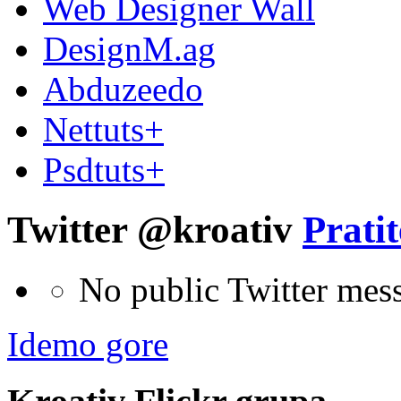
Web Designer Wall
DesignM.ag
Abduzeedo
Nettuts+
Psdtuts+
Twitter @kroativ
Pratit
No public Twitter mes
Idemo gore