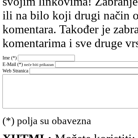
svojim linkovima! Zabranje
ili na bilo koji drugi nači
komentara. Također je zabr
komentarima i sve druge vr
Ime (
*
)
E-Mail (
*
)
neće biti prikazan
Web Stranica
(*) polja su obavezna