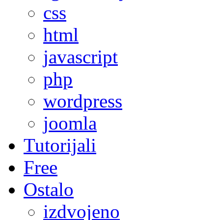
css
html
javascript
php
wordpress
joomla
Tutorijali
Free
Ostalo
izdvojeno