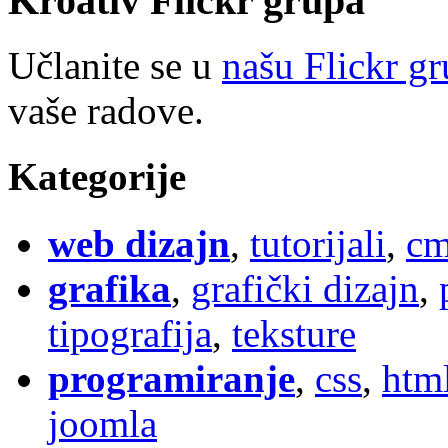
Kroativ
Flick
r
grupa
Učlanite se u
našu Flickr g
vaše radove.
Kategorije
web dizajn
,
tutorijali
,
cm
grafika
,
grafički dizajn
,
tipografija
,
teksture
programiranje
,
css
,
htm
joomla