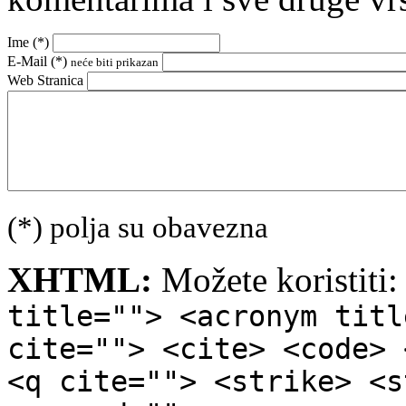
Ime (
*
)
E-Mail (
*
)
neće biti prikazan
Web Stranica
(*) polja su obavezna
XHTML:
Možete koristiti
title=""> <acronym titl
cite=""> <cite> <code> 
<q cite=""> <strike> <s