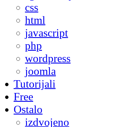
css
html
javascript
php
wordpress
joomla
Tutorijali
Free
Ostalo
izdvojeno