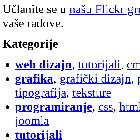
Učlanite se u
našu Flickr g
vaše radove.
Kategorije
web dizajn
,
tutorijali
,
cm
grafika
,
grafički dizajn
,
tipografija
,
teksture
programiranje
,
css
,
htm
joomla
tutorijali