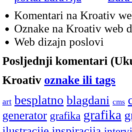
Komentari na Kroativ we
Oznake na Kroativ web di
Web dizajn poslovi
Posljednji komentari (U
Kroativ
oznake ili tags
besplatno
blagdani
art
cms
grafika
g
generator
grafika
ilustracije
inspiracija
interv