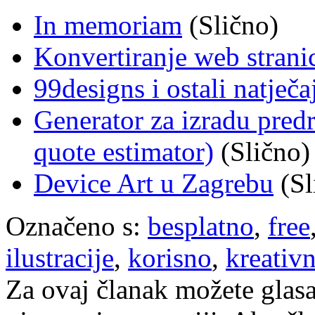
In memoriam
(Slično)
Konvertiranje web stran
99designs i ostali natječaji
Generator za izradu pred
quote estimator)
(Slično)
Device Art u Zagrebu
(Sl
Označeno s:
besplatno
,
free
ilustracije
,
korisno
,
kreativ
Za ovaj članak možete glasa