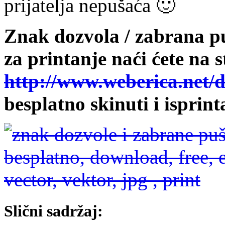
prijatelja nepušaća 🙂
Znak dozvola / zabrana p
za printanje naći ćete na s
http://www.weberica.net/
besplatno skinuti i isprinta
Slični sadržaj: