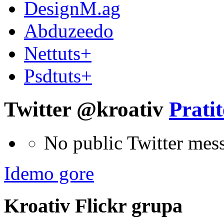
DesignM.ag
Abduzeedo
Nettuts+
Psdtuts+
Twitter @kroativ
Pratit
No public Twitter mes
Idemo gore
Kroativ
Flick
r
grupa