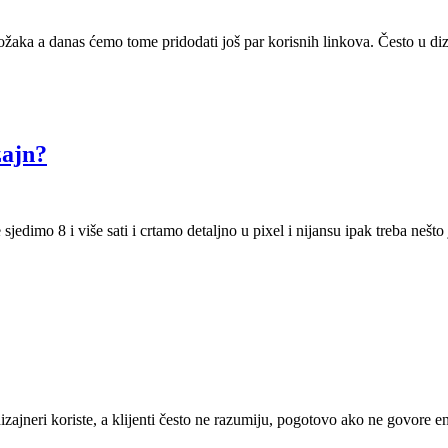
žaka a danas ćemo tome pridodati još par korisnih linkova. Često u diz
zajn?
jedimo 8 i više sati i crtamo detaljno u pixel i nijansu ipak treba nešto
 koriste, a klijenti često ne razumiju, pogotovo ako ne govore engle