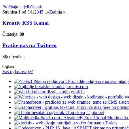
Pročitajte cijeli članak
Stranica 1 od 34
1
2
3
4
5
...
»
Zadnja »
Kroativ RSS Kanal
Čitatelja:
89
Pratite nas na Twitteru
Sljedbenika:
Oglasi
Vaš oglas ovdje?
kroativ.com
wink.hr
we
ITjobr.net
xTorials