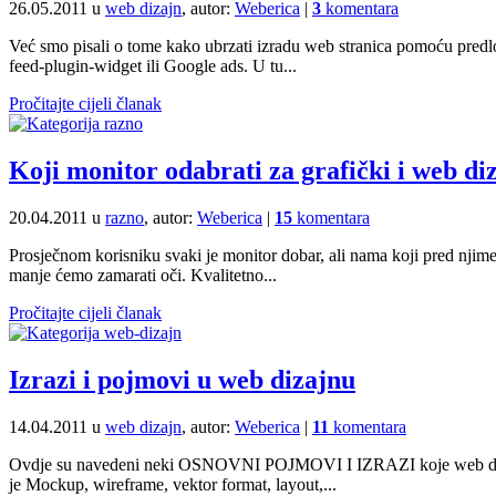
26.05.2011 u
web dizajn
, autor:
Weberica
|
3
komentara
Već smo pisali o tome kako ubrzati izradu web stranica pomoću predlo
feed-plugin-widget ili Google ads. U tu...
Pročitajte cijeli članak
Koji monitor odabrati za grafički i web di
20.04.2011 u
razno
, autor:
Weberica
|
15
komentara
Prosječnom korisniku svaki je monitor dobar, ali nama koji pred njime s
manje ćemo zamarati oči. Kvalitetno...
Pročitajte cijeli članak
Izrazi i pojmovi u web dizajnu
14.04.2011 u
web dizajn
, autor:
Weberica
|
11
komentara
Ovdje su navedeni neki OSNOVNI POJMOVI I IZRAZI koje web dizajneri
je Mockup, wireframe, vektor format, layout,...