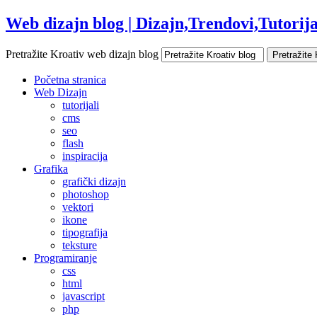
Web dizajn blog | Dizajn,Trendovi,Tutorijal
Pretražite Kroativ web dizajn blog
Početna stranica
Web Dizajn
tutorijali
cms
seo
flash
inspiracija
Grafika
grafički dizajn
photoshop
vektori
ikone
tipografija
teksture
Programiranje
css
html
javascript
php