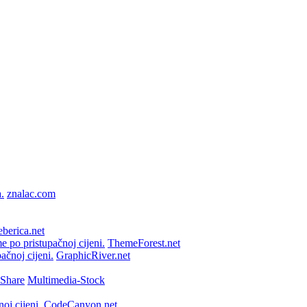
znalac.com
berica.net
ThemeForest.net
GraphicRiver.net
Multimedia-Stock
CodeCanyon.net