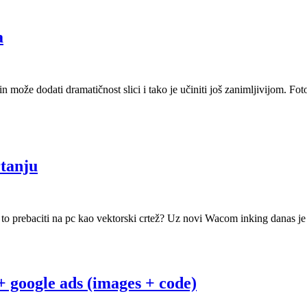
a
 može dodati dramatičnost slici i tako je učiniti još zanimljivijom. Fot
rtanju
nda to prebaciti na pc kao vektorski crtež? Uz novi Wacom inking danas
 google ads (images + code)