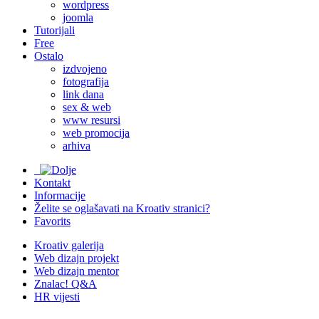
wordpress
joomla
Tutorijali
Free
Ostalo
izdvojeno
fotografija
link dana
sex & web
www resursi
web promocija
arhiva
Kontakt
Informacije
Želite se oglašavati na Kroativ stranici?
Favorits
Kroativ galerija
Web dizajn projekt
Web dizajn mentor
Znalac! Q&A
HR vijesti