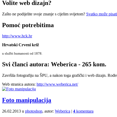
Volite web dizajn?
Zašto ne podijelite svoje znanje s cijelim svijetom?
Svatko može pisati
Pomoć potrebitima
http://www.hck.hr
Hrvatski Crveni križ
u službi humanosti od 1878.
Svi članci autora: Weberica - 265 kom.
Završila fotografiju na ŠPU, a nakon toga grafički i web dizajn. Rođen
Web stranica autora:
http://www.weberica.net/
Foto manipulacija
26.02.2013 u
photoshop
, autor:
Weberica
|
4
komentara