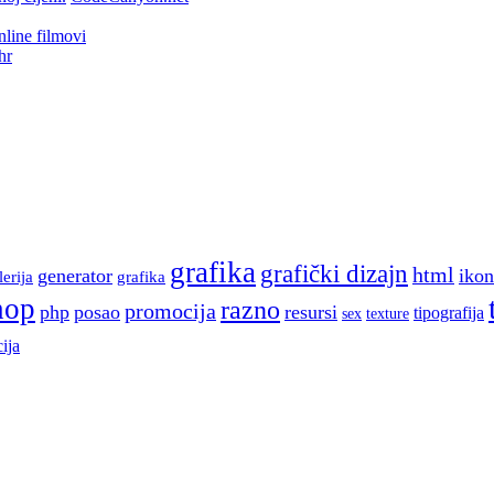
line filmovi
hr
grafika
grafički dizajn
html
generator
ikon
lerija
grafika
hop
razno
promocija
php
posao
resursi
tipografija
sex
texture
ija