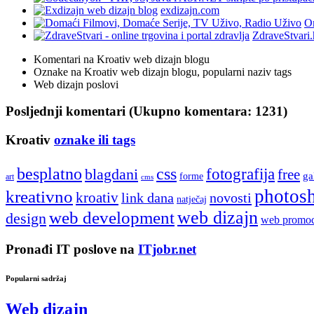
exdizajn.com
On
ZdraveStvari.
Komentari na Kroativ web dizajn blogu
Oznake na Kroativ web dizajn blogu, popularni naziv tags
Web dizajn poslovi
Posljednji komentari (Ukupno komentara: 1231)
Kroativ
oznake ili tags
besplatno
css
fotografija
blagdani
free
ga
forme
art
cms
photos
kreativno
kroativ
link dana
novosti
natječaj
web development
web dizajn
design
web promoc
Pronađi IT poslove na
ITjobr.net
Popularni sadržaj
Web dizajn