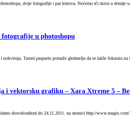
oshopa, dvije fotografije i par kistova. Nećemo ići skroz u detalje sa po
a fotografije u photoshopu
on i uokviruju. Tamni paspartu pomaže gledatelju da se lakše fokusira na 
a i vektorsku grafiku – Xara Xtreme 5 – Be
latno downloadirati do 24.11.2011. na stranici http://www.magix.com