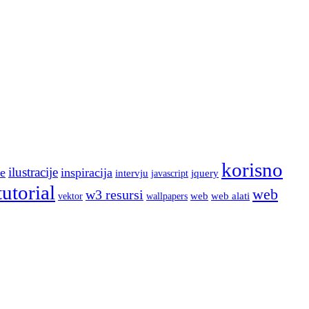
korisno
ilustracije
e
inspiracija
intervju
jquery
javascript
tutorial
web
w3 resursi
web
web alati
wallpapers
vektor