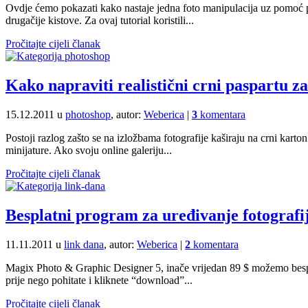
Ovdje ćemo pokazati kako nastaje jedna foto manipulacija uz pomoć phot
drugačije kistove. Za ovaj tutorial koristili...
Pročitajte cijeli članak
Kako napraviti realistični crni paspartu z
15.12.2011 u
photoshop
, autor:
Weberica
|
3
komentara
Postoji razlog zašto se na izložbama fotografije kaširaju na crni kart
minijature. Ako svoju online galeriju...
Pročitajte cijeli članak
Besplatni program za uređivanje fotografij
11.11.2011 u
link dana
, autor:
Weberica
|
2
komentara
Magix Photo & Graphic Designer 5, inače vrijedan 89 $ možemo besp
prije nego pohitate i kliknete “download”...
Pročitajte cijeli članak