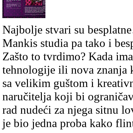
Najbolje stvari su besplatn
Mankis studia pa tako i besp
Zašto to tvrdimo? Kada imam
tehnologije ili nova znanja 
sa velikim guštom i kreati
naručitelja koji bi ograniča
rad nudeći za njega sitnu l
je bio jedna proba kako flin