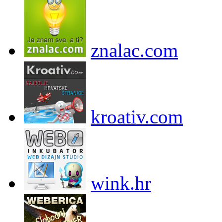
znalac.com
kroativ.com
wink.hr