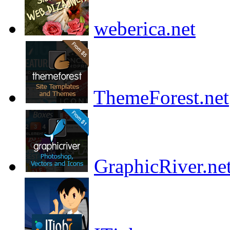
weberica.net
ThemeForest.net
GraphicRiver.ne