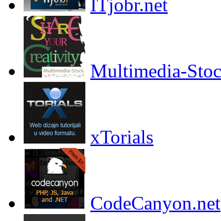
ITjobr.net
Multimedia-Sto
xTorials
CodeCanyon.net