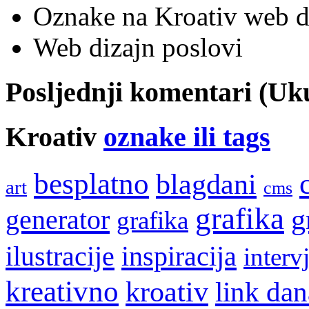
Oznake na Kroativ web di
Web dizajn poslovi
Posljednji komentari (U
Kroativ
oznake ili tags
besplatno
blagdani
art
cms
grafika
g
generator
grafika
ilustracije
inspiracija
interv
kreativno
kroativ
link dan