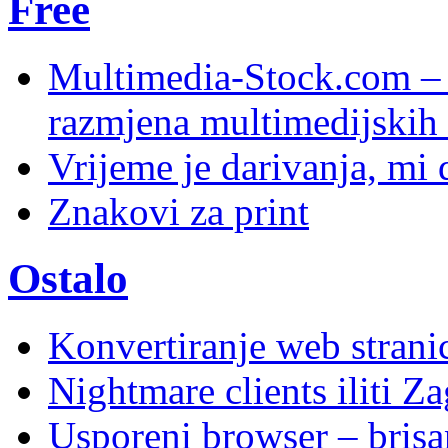
Free
Multimedia-Stock.com –
razmjena multimedijskih 
Vrijeme je darivanja, mi
Znakovi za print
Ostalo
Konvertiranje web stran
Nightmare clients iliti Za
Usporeni browser – brisanj