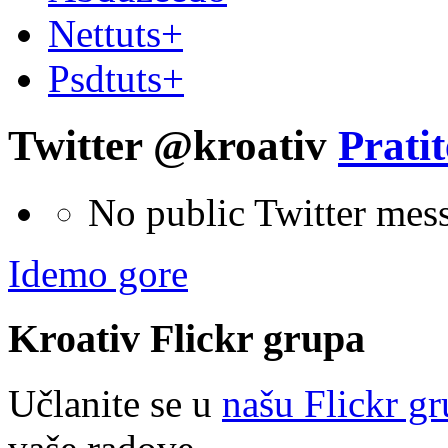
Nettuts+
Psdtuts+
Twitter @kroativ
Pratit
No public Twitter mes
Idemo gore
Kroativ
Flick
r
grupa
Učlanite se u
našu Flickr g