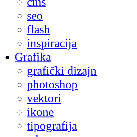
cms
seo
flash
inspiracija
Grafika
grafički dizajn
photoshop
vektori
ikone
tipografija