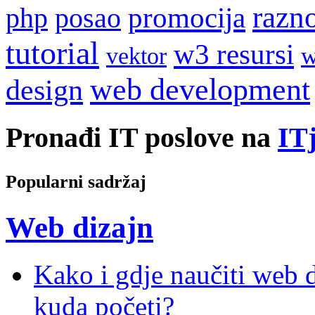
razn
promocija
php
posao
tutorial
w3 resursi
w
vektor
web development
design
Pronađi IT poslove na
ITj
Popularni sadržaj
Web dizajn
Kako i gdje naučiti web di
kuda početi?