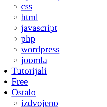
css
html
javascript
php
wordpress
joomla
Tutorijali
Free
Ostalo
izdvojeno