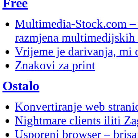
Free
Multimedia-Stock.com –
razmjena multimedijskih 
Vrijeme je darivanja, mi
Znakovi za print
Ostalo
Konvertiranje web stran
Nightmare clients iliti Za
Usporeni browser – brisanj