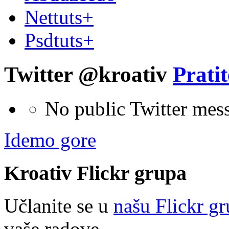
Nettuts+
Psdtuts+
Twitter @kroativ
Pratit
No public Twitter mes
Idemo gore
Kroativ
Flick
r
grupa
Učlanite se u
našu Flickr g
vaše radove.