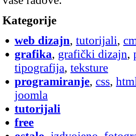
Kategorije
web dizajn
,
tutorijali
,
cm
grafika
,
grafički dizajn
,
tipografija
,
teksture
programiranje
,
css
,
htm
joomla
tutorijali
free
ostalo
,
izdvojeno
,
fotogr