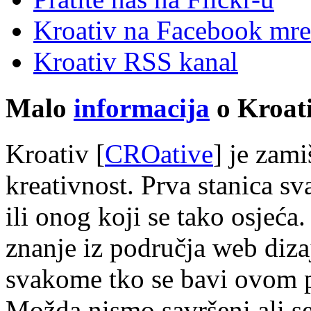
Kroativ na Facebook mre
Kroativ RSS kanal
Malo
informacija
o Kroati
Kroativ [
CROative
] je zam
kreativnost. Prva stanica s
ili onog koji se tako osjeća.
znanje iz područja web diza
svakome tko se bavi ovom 
Možda nismo savršeni ali s