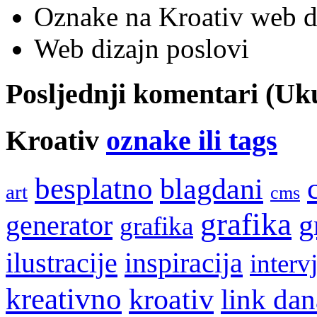
Oznake na Kroativ web di
Web dizajn poslovi
Posljednji komentari (U
Kroativ
oznake ili tags
besplatno
blagdani
art
cms
grafika
g
generator
grafika
ilustracije
inspiracija
interv
kreativno
kroativ
link dan