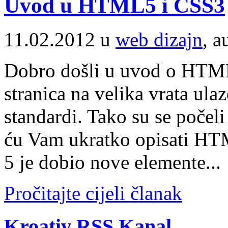
Uvod u HTML5 i CSS3
11.02.2012 u
web dizajn
, a
Dobro došli u uvod o HTML
stranica na velika vrata ula
standardi. Tako su se poče
ću Vam ukratko opisati H
5 je dobio nove elemente...
Pročitajte cijeli članak
Kroativ RSS Kanal