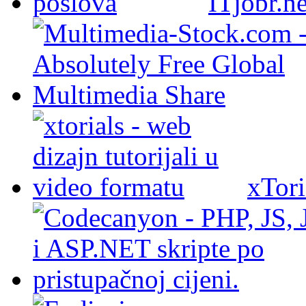
ITjobr.ne
xTori