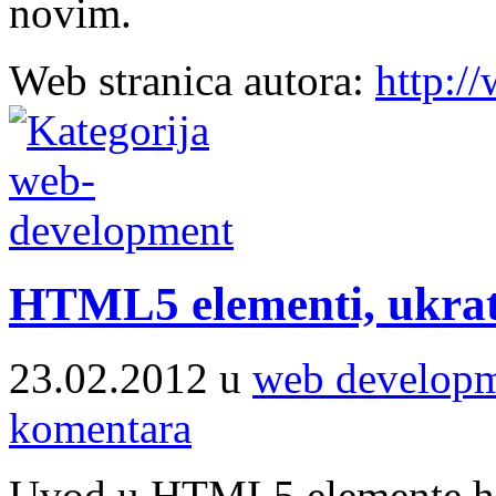
novim.
Web stranica autora:
http:/
HTML5 elementi, ukr
23.02.2012 u
web develop
komentara
Uvod u HTML5 elemente hea