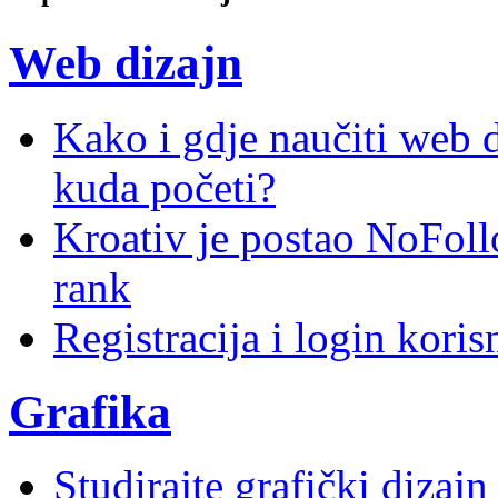
Web dizajn
Kako i gdje naučiti web di
kuda početi?
Kroativ je postao NoFoll
rank
Registracija i login kori
Grafika
Studirajte grafički dizaj