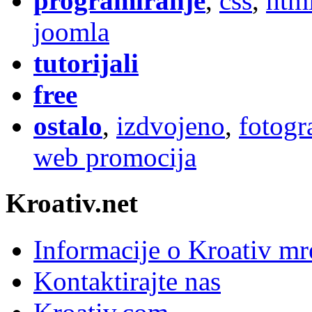
programiranje
,
css
,
htm
joomla
tutorijali
free
ostalo
,
izdvojeno
,
fotogr
web promocija
Kroativ.net
Informacije o Kroativ mr
Kontaktirajte nas