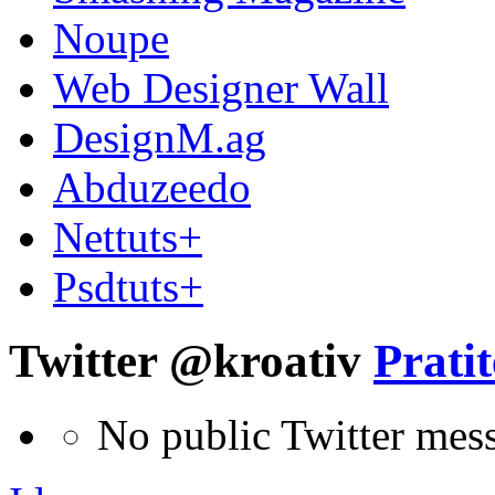
Noupe
Web Designer Wall
DesignM.ag
Abduzeedo
Nettuts+
Psdtuts+
Twitter @kroativ
Pratit
No public Twitter mes