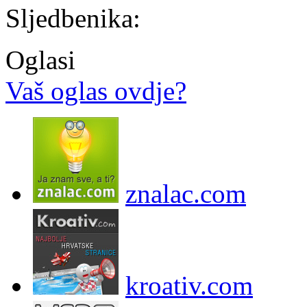
Sljedbenika:
Oglasi
Vaš oglas ovdje?
znalac.com
kroativ.com