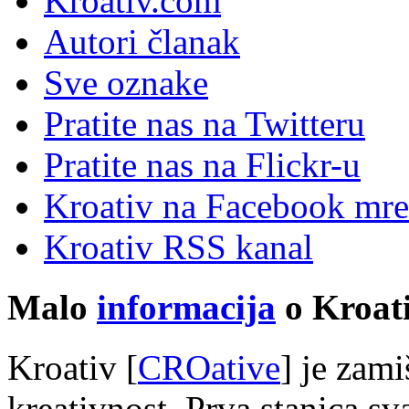
Kroativ.com
Autori članak
Sve oznake
Pratite nas na Twitteru
Pratite nas na Flick
r
-u
Kroativ na Facebook mre
Kroativ RSS kanal
Malo
informacija
o Kroati
Kroativ [
CROative
] je zam
kreativnost. Prva stanica s