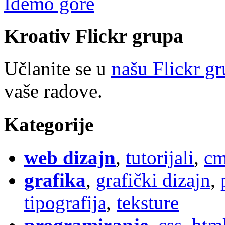
Idemo gore
Kroativ
Flick
r
grupa
Učlanite se u
našu Flickr g
vaše radove.
Kategorije
web dizajn
,
tutorijali
,
cm
grafika
,
grafički dizajn
,
tipografija
,
teksture