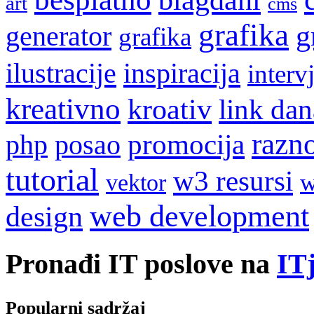
blagdani
art
cms
grafika
g
generator
grafika
ilustracije
inspiracija
interv
kreativno
kroativ
link dan
razn
promocija
php
posao
tutorial
w3 resursi
w
vektor
web development
design
Pronađi IT poslove na
ITj
Popularni sadržaj