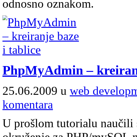
odnosno oznakom.
PhpMyAdmin – kreiranje
25.06.2009 u
web develop
komentara
U prošlom tutorialu naučili 
okruženje za PHP/mySQL n