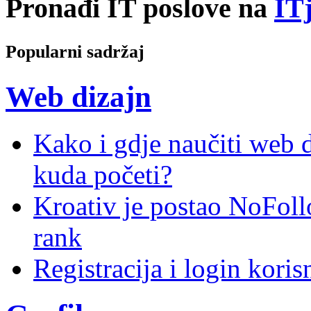
Pronađi IT poslove na
ITj
Popularni sadržaj
Web dizajn
Kako i gdje naučiti web di
kuda početi?
Kroativ je postao NoFoll
rank
Registracija i login kori