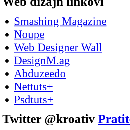
Web dizajn linkovi
Smashing Magazine
Noupe
Web Designer Wall
DesignM.ag
Abduzeedo
Nettuts+
Psdtuts+
Twitter @kroativ
Pratit