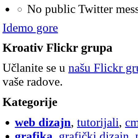
No public Twitter mes
Idemo gore
Kroativ
Flick
r
grupa
Učlanite se u
našu Flickr g
vaše radove.
Kategorije
web dizajn
,
tutorijali
,
cm
grafika
,
grafički dizajn
,