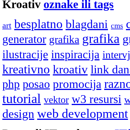
Kroativ
oznake ili tags
besplatno
blagdani
art
cms
grafika
g
generator
grafika
ilustracije
inspiracija
interv
kreativno
kroativ
link dan
razn
promocija
php
posao
tutorial
w3 resursi
w
vektor
web development
design