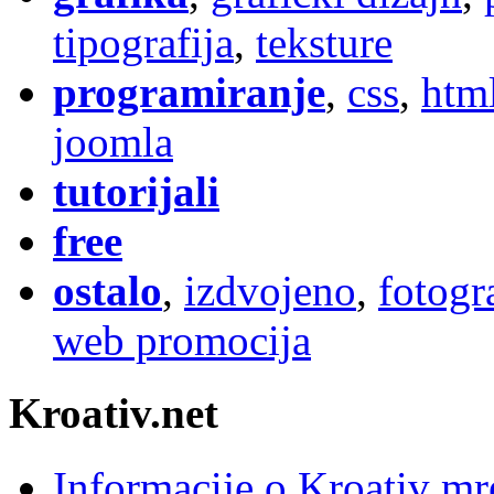
tipografija
,
teksture
programiranje
,
css
,
htm
joomla
tutorijali
free
ostalo
,
izdvojeno
,
fotogr
web promocija
Kroativ.net
Informacije o Kroativ mr