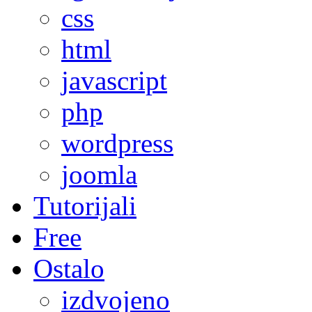
css
html
javascript
php
wordpress
joomla
Tutorijali
Free
Ostalo
izdvojeno