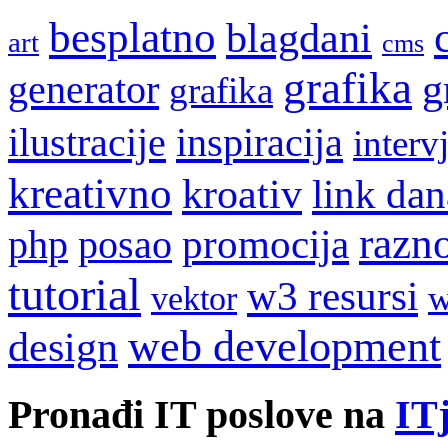
besplatno
blagdani
art
cms
grafika
g
generator
grafika
ilustracije
inspiracija
interv
kreativno
kroativ
link dan
razn
promocija
php
posao
tutorial
w3 resursi
w
vektor
web development
design
Pronađi IT poslove na
ITj