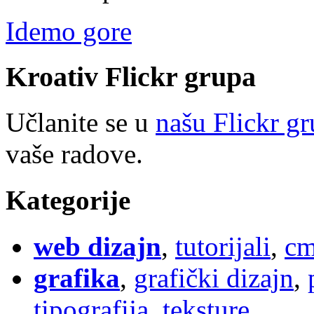
Idemo gore
Kroativ
Flick
r
grupa
Učlanite se u
našu Flickr g
vaše radove.
Kategorije
web dizajn
,
tutorijali
,
cm
grafika
,
grafički dizajn
,
tipografija
,
teksture