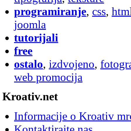
programiranje
,
css
,
htm
joomla
tutorijali
free
ostalo
,
izdvojeno
,
fotogr
web promocija
Kroativ.net
Informacije o Kroativ mr
Kontaktirajte nas