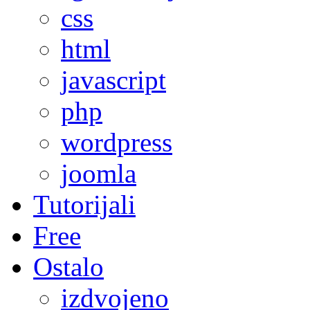
css
html
javascript
php
wordpress
joomla
Tutorijali
Free
Ostalo
izdvojeno