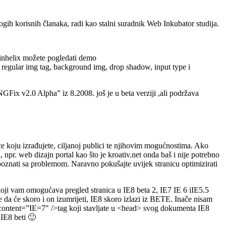
ogih korisnih članaka, radi kao stalni suradnik Web Inkubator studija.
winhelix možete pogledati demo
 regular img tag, background img, drop shadow, input type i
NGFix v2.0 Alpha” iz 8.2008. još je u beta verziji ,ali podržava
nice koju izrađujete, ciljanoj publici te njihovim mogućnostima. Ako
, npr. web dizajn portal kao što je kroativ.net onda baš i nije potrebno
upoznati sa problemom. Naravno pokušajte uvijek stranicu optimizirati
ji vam omogućava pregled stranica u IE8 beta 2, IE7 IE 6 iIE5.5
e da će skoro i on izumrijeti, IE8 skoro izlazi iz BETE. Inače nisam
” content=”IE=7″ />tag koji stavljate u <head> svog dokumenta IE8
 IE8 beti 🙂