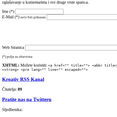
oglašavanje u komentarima i sve druge vrste spam-a.
Ime (
*
)
E-Mail (
*
)
neće biti prikazan
Web Stranica
(*) polja su obavezna
XHTML:
Možete koristiti:
<a href="" title=""> <abbr title=
<strong> <pre lang="" line="" escaped="">
Kroativ RSS Kanal
Čitatelja:
89
Pratite nas na Twitteru
Sljedbenika: