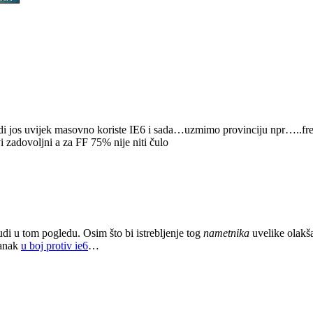
judi jos uvijek masovno koriste IE6 i sada…uzmimo provinciju npr…..free
vi zadovoljni a za FF 75% nije niti čulo
judi u tom pogledu. Osim što bi istrebljenje tog
nametnika
uvelike olakšal
lanak
u boj protiv ie6
…