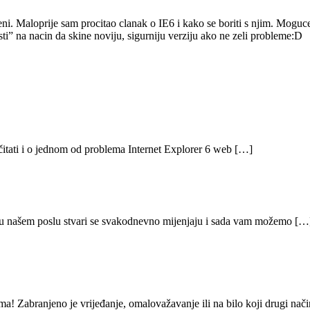
eni. Maloprije sam procitao clanak o IE6 i kako se boriti s njim. Mogu
pasti” na nacin da skine noviju, sigurniju verziju ako ne zeli probleme:D
itati i o jednom od problema Internet Explorer 6 web […]
o u našem poslu stvari se svakodnevno mijenjaju i sada vam možemo […
ma! Zabranjeno je vrijeđanje, omalovažavanje ili na bilo koji drugi na