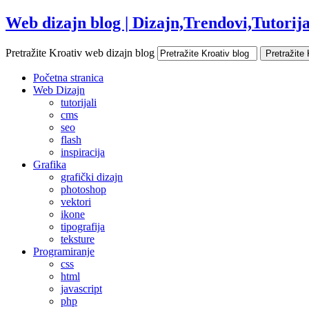
Web dizajn blog | Dizajn,Trendovi,Tutorijal
Pretražite Kroativ web dizajn blog
Početna stranica
Web Dizajn
tutorijali
cms
seo
flash
inspiracija
Grafika
grafički dizajn
photoshop
vektori
ikone
tipografija
teksture
Programiranje
css
html
javascript
php