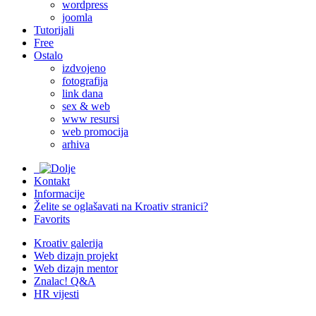
wordpress
joomla
Tutorijali
Free
Ostalo
izdvojeno
fotografija
link dana
sex & web
www resursi
web promocija
arhiva
Kontakt
Informacije
Želite se oglašavati na Kroativ stranici?
Favorits
Kroativ galerija
Web dizajn projekt
Web dizajn mentor
Znalac! Q&A
HR vijesti