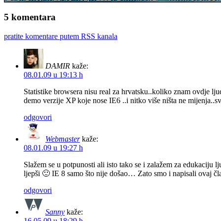
5 komentara
pratite komentare putem RSS kanala
DAMIR
kaže:
08.01.09 u 19:13 h
Statistike browsera nisu real za hrvatsku..koliko znam ovdje l
demo verzije XP koje nose IE6 ..i nitko više ništa ne mijenja..s
odgovori
Webmaster
kaže:
08.01.09 u 19:27 h
Slažem se u potpunosti ali isto tako se i zalažem za edukaciju l
ljepši 🙂 IE 8 samo što nije došao… Zato smo i napisali ovaj č
odgovori
Sanny
kaže:
16.05.09 u 18:29 h