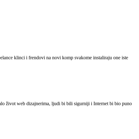
lance klinci i frendovi na novi komp svakome instaliraju one iste
o život web dizajnerima, ljudi bi bili sigurniji i Internet bi bio puno