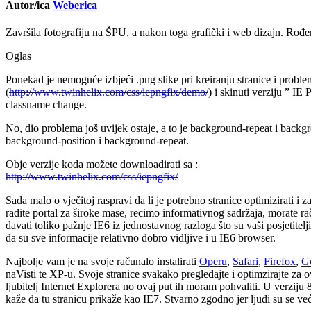
Autor/ica
Weberica
Završila fotografiju na ŠPU, a nakon toga grafički i web dizajn. Rođen
Oglas
Ponekad je nemoguće izbjeći .png slike pri kreiranju stranice i prob
(
http://www.twinhelix.com/css/iepngfix/demo/
) i skinuti verziju ” I
classname change.
No, dio problema još uvijek ostaje, a to je background-repeat i backg
background-position i background-repeat.
Obje verzije koda možete downloadirati sa :
http://www.twinhelix.com/css/iepngfix/
Sada malo o vječitoj raspravi da li je potrebno stranice optimizirati i
radite portal za široke mase, recimo informativnog sadržaja, morate rač
davati toliko pažnje IE6 iz jednostavnog razloga što su vaši posjetite
da su sve informacije relativno dobro vidljive i u IE6 browser.
Najbolje vam je na svoje računalo instalirati
Operu
,
Safari
,
Firefox
,
G
naVisti te XP-u. Svoje stranice svakako pregledajte i optimzirajte za 
ljubitelj Internet Explorera no ovaj put ih moram pohvaliti. U verz
kaže da tu stranicu prikaže kao IE7. Stvarno zgodno jer ljudi su se već