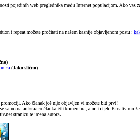
nosti pojedinih web preglednika među Internet populacijom. Ako vas zan
ition i repeat možete pročitati na našem kasnije objavljenom postu :
kak
čno
)
ranica
(
Jako slično
)
romociji. Ako članak još nije objavljen vi možete biti prvi!
e samo na autora/icu članka i/ili komentara, a ne i cijele Kroativ mrež
v.net stranicu te imena autora.