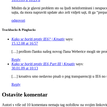
Mislim da je glavni problem sto su ljudi neinformirani i neupuc
sajta, da mora napraviti update ako zeli vidjeti sajt, ili ga “pre
odgovori
Trackbacks & Pingbacks
Kako se boriti protiv IE6? | Kroativ
says:
15.12.08 at 16:57
[…] prošlom članku našeg novog člana Weberice mogli ste proč
Reply
Kako se boriti protiv IE6 Part III | Kroativ
says:
30.01.09 at 10:13
[…] kroativu smo nedavno pisali o png transparenciji u IE6 n
Reply
Ostavite komentar
Autori s više od 10 komentara nemaju tag nofollow na svojim linkovi