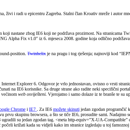
a, živi i radi u epicentru Zagreba. Stalni član Kroativ mreže i autor mn
lem koji nastane zbog IE6 koji ne podržava prozirnost. Na stranicama T
E PNG Alpha Fix v1.0″ iz 6. mjeseca 2008. godine koja odlično podržava
round-position.
Twinhelix
je na pragu i tog rješenja; najnoviji kod “IEP
 za Internet Explorer 6. Odgovor je vrlo jednostavan, ovisno o vrsti stra
unati na IE6 korisnike. Sa druge strane ako radite neki specifični portal
lji većinom
web osviješteni.
Vjerojatno i samo dolaze iz te branše te su 
oogle Chrome
i
IE7
. Za IE6
možete skinuti
jedan zgodan programčić ko
ovu prvu skupinu browsera, a što se tiče IE6, prosudite sami. Nadajmo s
iju 8 ugradili su jedan zgodan tag. <meta http-equiv=”X-UA-Compatible
 počeli križati kada su vidjeli kako im stranice izgledaju u toj famoznoj