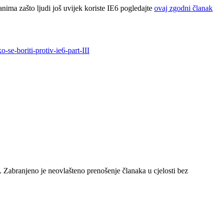
ima zašto ljudi još uvijek koriste IE6 pogledajte
ovaj zgodni članak
o-se-boriti-protiv-ie6-part-III
e. Zabranjeno je neovlašteno prenošenje članaka u cjelosti bez