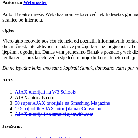
Autor/ica
Webmaster
Autor Kroativ mreže. Web dizajnom se bavi već nekih desetak godina 
stranice po Internetu.
Oglas
Vjerojatno redovito posjećujete neki od poznatih informativnih portala,
dinamičnost, interaktivnost i nadasve pružaju korisne mogućnosti. To 
ljepšim i ugodnijim. Danas vam prenosimo članak s poznatog web diz
jer tko zna, možda ćete već u sljedećem projektu koristiti neku od njih
Da ne ispadne kako smo samo kopirali članak, donosimo vam i par re
AJAX
AJAX tutorijali na W3 Schools
AJAX-tutorials.com
50 super AJAX tutorijala na Smashing Magazine
126 najboljih AJAX tutorijala na eConsultant
AJAX tutorijali na stranici ajaxwith.com
JavaScript