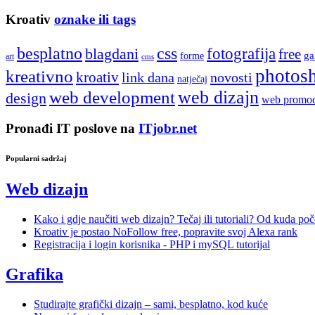
Kroativ
oznake ili tags
besplatno
css
fotografija
blagdani
free
ga
forme
art
cms
photos
kreativno
kroativ
link dana
novosti
natječaj
web development
web dizajn
design
web promoc
Pronađi IT poslove na
ITjobr.net
Popularni sadržaj
Web dizajn
Kako i gdje naučiti web dizajn? Tečaj ili tutoriali? Od kuda poč
Kroativ je postao NoFollow free, popravite svoj Alexa rank
Registracija i login korisnika - PHP i mySQL tutorijal
Grafika
Studirajte grafički dizajn – sami, besplatno, kod kuće