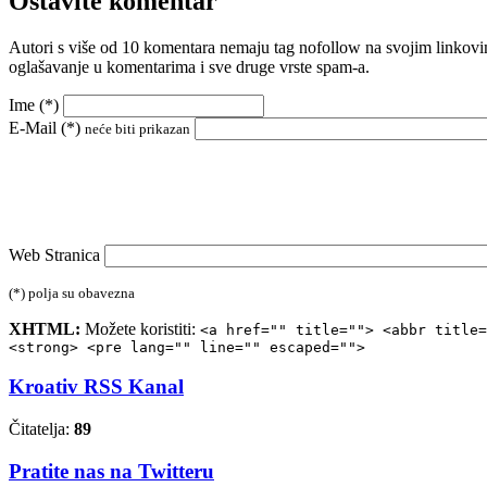
Ostavite komentar
Autori s više od 10 komentara nemaju tag nofollow na svojim linkovi
oglašavanje u komentarima i sve druge vrste spam-a.
Ime (
*
)
E-Mail (
*
)
neće biti prikazan
Web Stranica
(*) polja su obavezna
XHTML:
Možete koristiti:
<a href="" title=""> <abbr title=
<strong> <pre lang="" line="" escaped="">
Kroativ RSS Kanal
Čitatelja:
89
Pratite nas na Twitteru