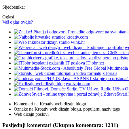
Sljedbenika:
Oglasi
Vaš oglas ovdje?
kroativ.com
wink.hr
we
ITjobr.net
xTorials
exdizajn.com
On
ZdraveStvari.
Komentari na Kroativ web dizajn blogu
Oznake na Kroativ web dizajn blogu, popularni naziv tags
Web dizajn poslovi
Posljednji komentari (Ukupno komentara: 1231)