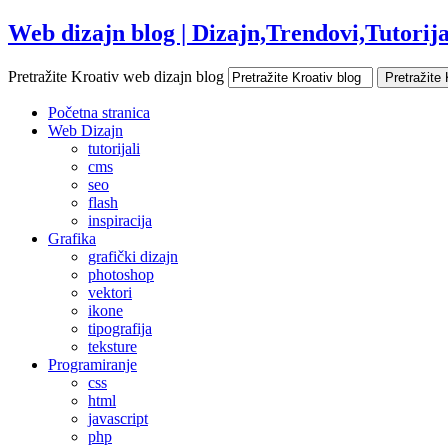
Web dizajn blog | Dizajn,Trendovi,Tutorijal
Pretražite Kroativ web dizajn blog
Početna stranica
Web Dizajn
tutorijali
cms
seo
flash
inspiracija
Grafika
grafički dizajn
photoshop
vektori
ikone
tipografija
teksture
Programiranje
css
html
javascript
php