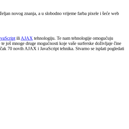
 željan novog znanja, a u slobodno vrijeme farba pixele i šeće web
avaScript
ili
AJAX
tehnologiju. Te nam tehnologije omogućuju
e te još mnoge druge mogućnosti koje vaše surferske doživljaje čine
 čak 70 novih AJAX i JavaScript tehnika. Stvarno se isplati pogledati