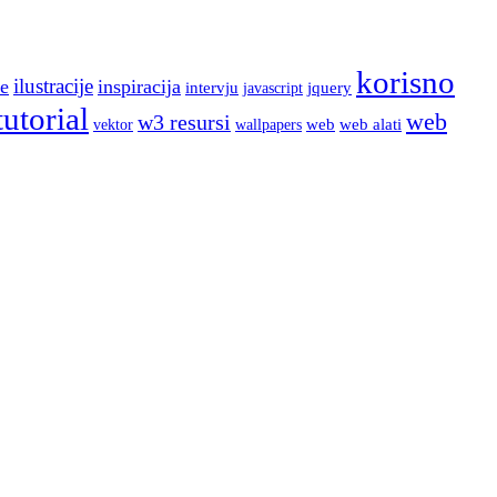
korisno
ilustracije
e
inspiracija
intervju
jquery
javascript
tutorial
web
w3 resursi
web
web alati
wallpapers
vektor