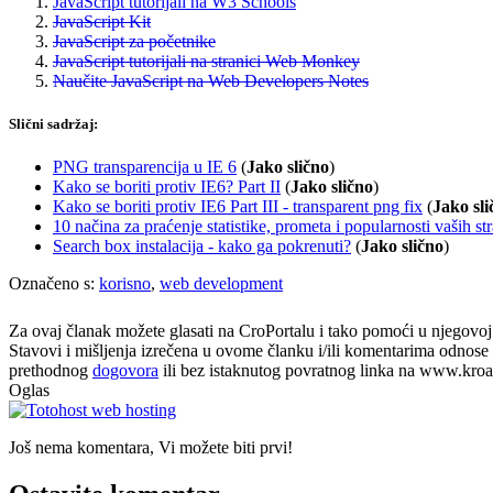
JavaScript tutorijali na W3 Schools
JavaScript Kit
JavaScript za početnike
JavaScript tutorijali na stranici Web Monkey
Naučite JavaScript na Web Developers Notes
Slični sadržaj:
PNG transparencija u IE 6
(
Jako slično
)
Kako se boriti protiv IE6? Part II
(
Jako slično
)
Kako se boriti protiv IE6 Part III - transparent png fix
(
Jako sli
10 načina za praćenje statistike, prometa i popularnosti vaših st
Search box instalacija - kako ga pokrenuti?
(
Jako slično
)
Označeno s:
korisno
,
web development
Za ovaj članak možete glasati na CroPortalu i tako pomoći u njegovoj p
Stavovi i mišljenja izrečena u ovome članku i/ili komentarima odnose s
prethodnog
dogovora
ili bez istaknutog povratnog linka na www.kroati
Oglas
Još nema komentara, Vi možete biti prvi!