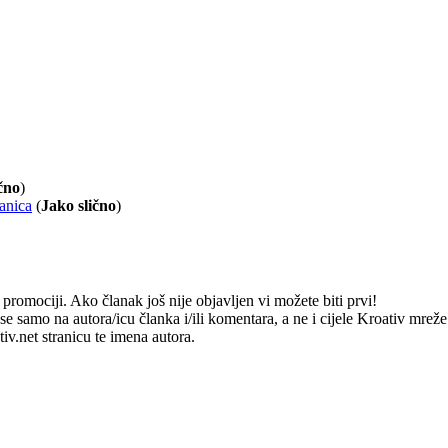
čno
)
ranica
(
Jako slično
)
romociji. Ako članak još nije objavljen vi možete biti prvi!
e samo na autora/icu članka i/ili komentara, a ne i cijele Kroativ mrež
v.net stranicu te imena autora.