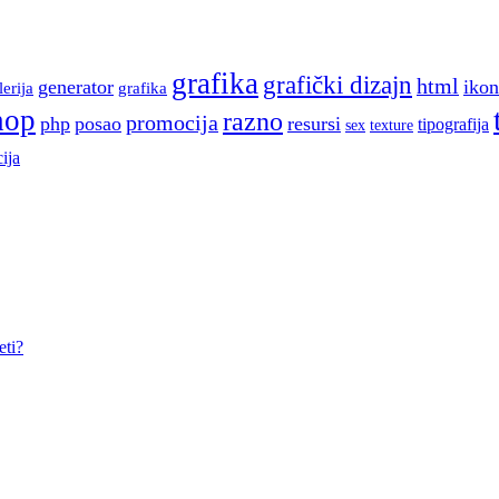
grafika
grafički dizajn
html
generator
ikon
lerija
grafika
hop
razno
promocija
php
posao
resursi
tipografija
sex
texture
ija
eti?