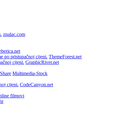
znalac.com
berica.net
ThemeForest.net
GraphicRiver.net
Multimedia-Stock
CodeCanyon.net
line filmovi
hr