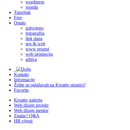
wordpress
joomla
Tutorijali
Free
Ostalo
izdvojeno
fotografija
link dana
sex & web
www resursi
web promocija
arhiva
Kontakt
Informacije
Želite se oglašavati na Kroativ stranici?
Favorits
Kroativ galerija
Web dizajn projekt
Web dizajn mentor
Znalac! Q&A
HR vijesti