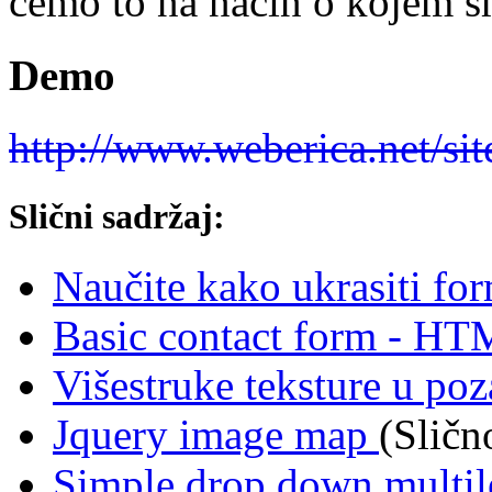
ćemo to na način o kojem s
Demo
http://www.weberica.net/si
Slični sadržaj:
Naučite kako ukrasiti f
Basic contact form - H
Višestruke teksture u poz
Jquery image map
(Sličn
Simple drop down multil