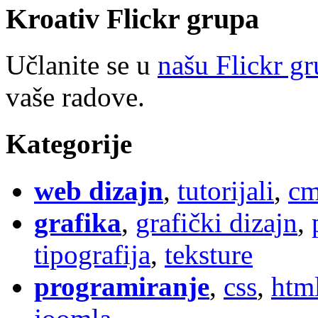
Kroativ
Flick
r
grupa
Učlanite se u
našu Flickr g
vaše radove.
Kategorije
web dizajn
,
tutorijali
,
cm
grafika
,
grafički dizajn
,
tipografija
,
teksture
programiranje
,
css
,
htm