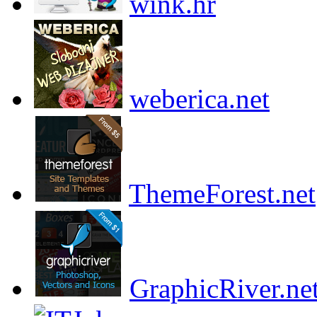
wink.hr
weberica.net
ThemeForest.net
GraphicRiver.ne