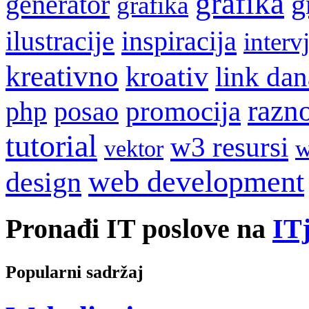
grafika
g
generator
grafika
ilustracije
inspiracija
interv
kreativno
kroativ
link dan
razn
promocija
php
posao
tutorial
w3 resursi
w
vektor
web development
design
Pronađi IT poslove na
ITj
Popularni sadržaj