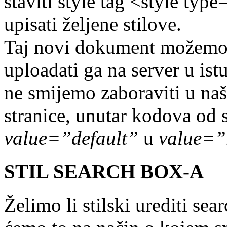
staviti style tag <style typ
upisati željene stilove.
Taj novi dokument možemo n
uploadati ga na server u is
ne smijemo zaboraviti u n
stranice, unutar kodova od 
value=”default”
u
value=”r
STIL SEARCH BOX-A
Želimo li stilski urediti sea