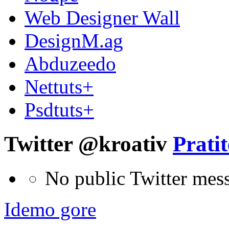
Web Designer Wall
DesignM.ag
Abduzeedo
Nettuts+
Psdtuts+
Twitter @kroativ
Pratit
No public Twitter mes
Idemo gore