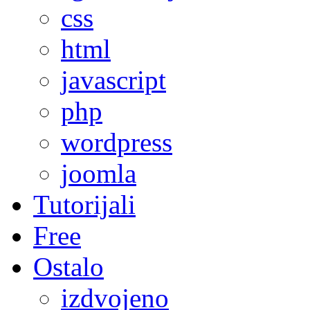
css
html
javascript
php
wordpress
joomla
Tutorijali
Free
Ostalo
izdvojeno