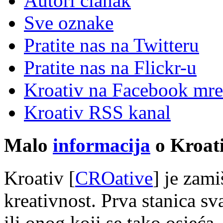
Autori članak
Sve oznake
Pratite nas na Twitteru
Pratite nas na Flick
r
-u
Kroativ na Facebook mre
Kroativ RSS kanal
Malo
informacija
o Kroati
Kroativ [
CROative
] je zam
kreativnost. Prva stanica s
ili onog koji se tako osjeća.