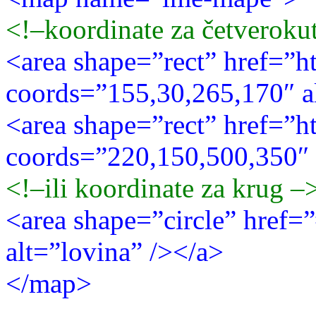
<!–koordinate za četveroku
<area shape=”rect” href=”h
coords=”155,30,265,170″ a
<area shape=”rect” href=”h
coords=”220,150,500,350″ 
<!–ili koordinate za krug –
<area shape=”circle” href=
alt=”lovina” /></a>
</map>