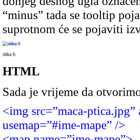
donjeg desnog ugla označen
“minus” tada se tooltip poja
suprotnom će se pojaviti izv
slika 6
HTML
Sada je vrijeme da otvorim
<img src=”maca-ptica.jpg” 
usemap=”#ime-mape” />
<map name=”ime-mape”>