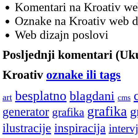
Komentari na Kroativ we
Oznake na Kroativ web di
Web dizajn poslovi
Posljednji komentari (U
Kroativ
oznake ili tags
besplatno
blagdani
art
cms
grafika
g
generator
grafika
ilustracije
inspiracija
interv