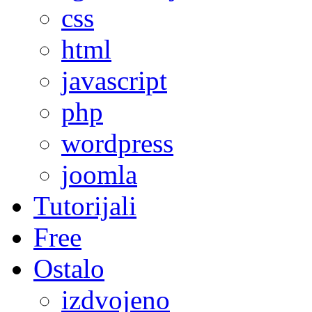
css
html
javascript
php
wordpress
joomla
Tutorijali
Free
Ostalo
izdvojeno