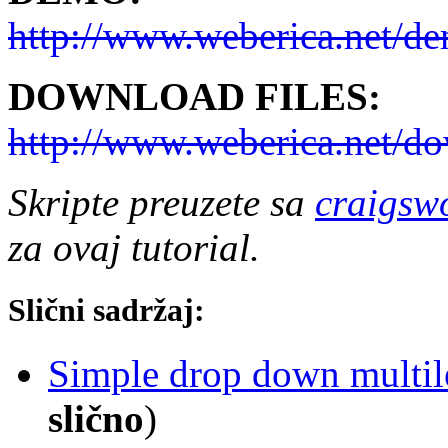
http://www.weberica.net/d
DOWNLOAD FILES:
http://www.weberica.net/d
Skripte preuzete sa
craigsw
za ovaj tutorial.
Slični sadržaj:
Simple drop down multil
slično
)