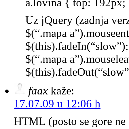
a.lovina { top: 192px; 
Uz jQuery (zadnja verz
$(“.mapa a”).mouseente
$(this).fadeIn(“slow”);
$(“.mapa a”).mouseleav
$(this).fadeOut(“slow”)
faax
kaže:
17.07.09 u 12:06 h
HTML (posto se gore ne 