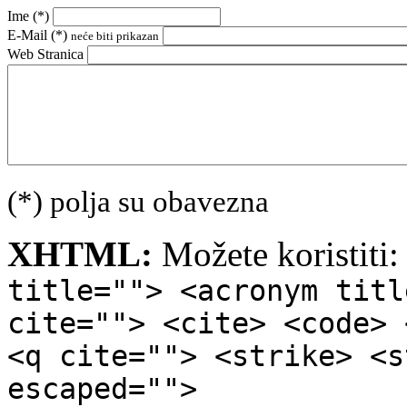
Ime (
*
)
E-Mail (
*
)
neće biti prikazan
Web Stranica
(*) polja su obavezna
XHTML:
Možete koristiti
title=""> <acronym titl
cite=""> <cite> <code> 
<q cite=""> <strike> <s
escaped="">