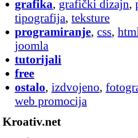
grafika
,
grafički dizajn
,
tipografija
,
teksture
programiranje
,
css
,
htm
joomla
tutorijali
free
ostalo
,
izdvojeno
,
fotogr
web promocija
Kroativ.net