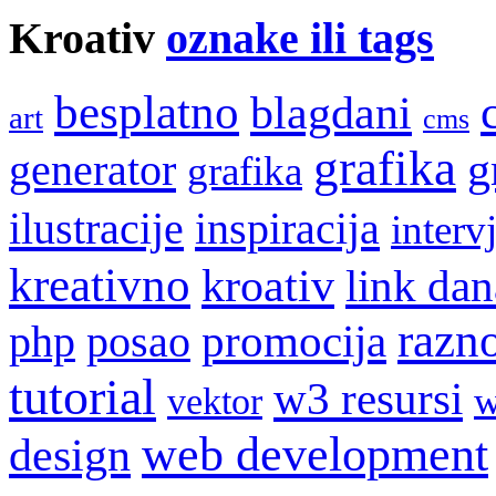
Kroativ
oznake ili tags
besplatno
blagdani
art
cms
grafika
g
generator
grafika
ilustracije
inspiracija
interv
kreativno
kroativ
link dan
razn
promocija
php
posao
tutorial
w3 resursi
w
vektor
web development
design