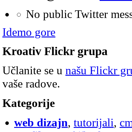
No public Twitter mes
Idemo gore
Kroativ
Flick
r
grupa
Učlanite se u
našu Flickr g
vaše radove.
Kategorije
web dizajn
,
tutorijali
,
cm