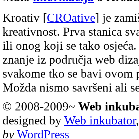
Kroativ [
CROative
] je zam
kreativnost. Prva stanica s
ili onog koji se tako osjeća.
znanje iz područja web diza
svakome tko se bavi ovom 
Možda nismo savršeni ali s
© 2008-2009~
Web inkub
designed by
Web inkubator
by
WordPress