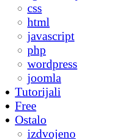
css
html
javascript
php
wordpress
joomla
Tutorijali
Free
Ostalo
izdvojeno