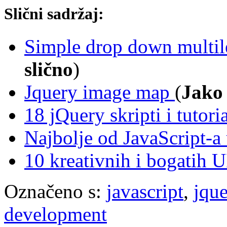
Slični sadržaj:
Simple drop down multil
slično
)
Jquery image map
(
Jako 
18 jQuery skripti i tutori
Najbolje od JavaScript-a
10 kreativnih i bogatih U
Označeno s:
javascript
,
jque
development