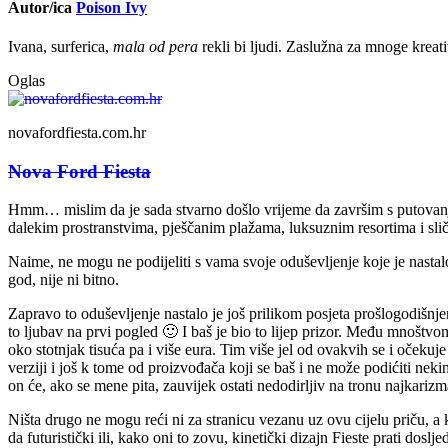
Autor/ica
Poison Ivy
Ivana, surferica,
mala od pera
rekli bi ljudi. Zaslužna za mnoge kreati
Oglas
novafordfiesta.com.hr
Nova Ford Fiesta
Hmm… mislim da je sada stvarno došlo vrijeme da završim s putovanjima i
dalekim prostranstvima, pješčanim plažama, luksuznim resortima i sl
Naime, ne mogu ne podijeliti s vama svoje oduševljenje koje je nasta
god, nije ni bitno.
Zapravo to oduševljenje nastalo je još prilikom posjeta prošlogodišn
to ljubav na prvi pogled 🙂 I baš je bio to lijep prizor. Među mnoštvo
oko stotnjak tisuća pa i više eura. Tim više jel od ovakvih se i očekuje
verziji i još k tome od proizvođača koji se baš i ne može podićiti ne
on će, ako se mene pita, zauvijek ostati nedodirljiv na tronu najkarizm
Ništa drugo ne mogu reći ni za stranicu vezanu uz ovu cijelu priču, 
da futuristički ili, kako oni to zovu, kinetički dizajn Fieste prati dosl