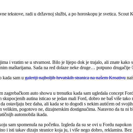
vne tekstove, radi u državnoj službi, a po horoskopu je svetica. Scout 
 vratim se u stvarnost. Bilo je lijepo dok je trajalo, ali znate kako se
ičnim maštarijama. Sada na red dolaze neke druge… potpuno drugačije 
lo kada sam u
galeriji najboljih hrvatskih stranica na našem Kroativu
nai
jem zagrebačkom auto showu u trenutku kada sam ugledala concept Ford Ve
m skupocjenih autina isticao se jedan mali Ford, dobro ne baš više tako
 da ostavljaju bez daha, ali kada se to dogodi s nekim autićem od svojih 1
kim velikim, pogotovo ne, dizajnerskim dostignućima. Naravno da tu ni bl
atičnijh automobila ikada.
a koju sam spomenula na početku. Izgleda da su se ovi u Fordu napokon 
jedno i isti takav dizajn stranice koja ju, i više nego dobro, reklamira. B