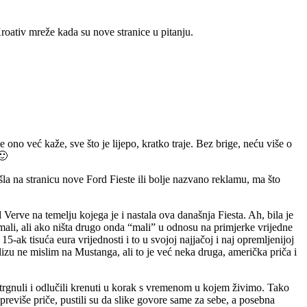
Kroativ mreže kada su nove stranice u pitanju.
 ono već kaže, sve što je lijepo, kratko traje. Bez brige, neću više o
🙂
šla na stranicu nove Ford Fieste ili bolje nazvano reklamu, ma što
rve na temelju kojega je i nastala ova današnja Fiesta. Ah, bila je
 mali, ali ako ništa drugo onda “mali” u odnosu na primjerke vrijedne
5-ak tisuća eura vrijednosti i to u svojoj najjačoj i naj opremljenijoj
izu ne mislim na Mustanga, ali to je već neka druga, američka priča i
trgnuli i odlučili krenuti u korak s vremenom u kojem živimo. Tako
ez previše priče, pustili su da slike govore same za sebe, a posebna