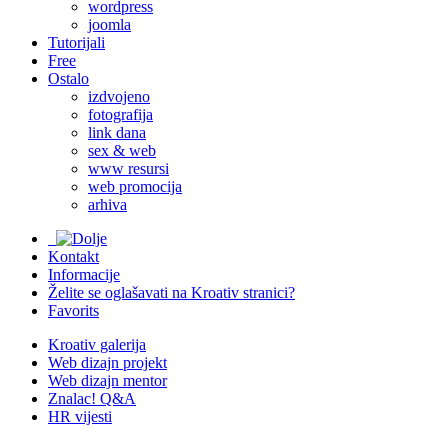
wordpress
joomla
Tutorijali
Free
Ostalo
izdvojeno
fotografija
link dana
sex & web
www resursi
web promocija
arhiva
Kontakt
Informacije
Želite se oglašavati na Kroativ stranici?
Favorits
Kroativ galerija
Web dizajn projekt
Web dizajn mentor
Znalac! Q&A
HR vijesti