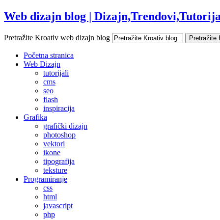
Web dizajn blog | Dizajn,Trendovi,Tutorijal
Pretražite Kroativ web dizajn blog
Početna stranica
Web Dizajn
tutorijali
cms
seo
flash
inspiracija
Grafika
grafički dizajn
photoshop
vektori
ikone
tipografija
teksture
Programiranje
css
html
javascript
php