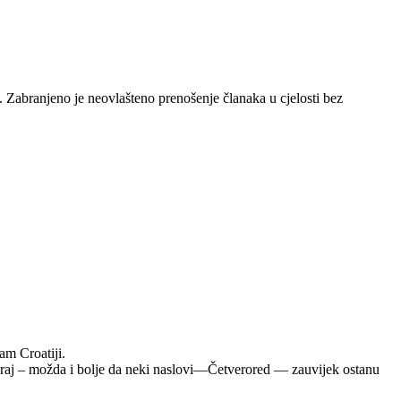
e. Zabranjeno je neovlašteno prenošenje članaka u cjelosti bez
am Croatiji.
za kraj – možda i bolje da neki naslovi—Četverored — zauvijek ostanu