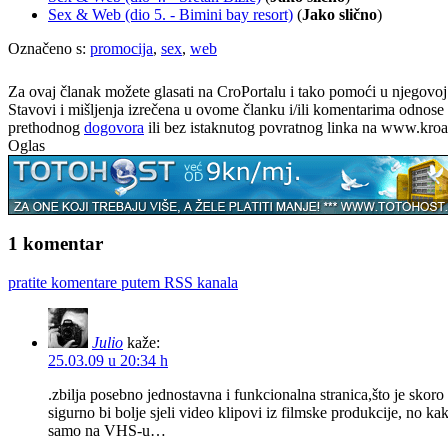
Sex & Web (dio 5. - Bimini bay resort)
(
Jako slično
)
Označeno s:
promocija
,
sex
,
web
Za ovaj članak možete glasati na CroPortalu i tako pomoći u njegovoj p
Stavovi i mišljenja izrečena u ovome članku i/ili komentarima odnose s
prethodnog
dogovora
ili bez istaknutog povratnog linka na www.kroati
Oglas
1 komentar
pratite komentare putem RSS kanala
Julio
kaže:
25.03.09 u 20:34 h
.zbilja posebno jednostavna i funkcionalna stranica,što je skor
sigurno bi bolje sjeli video klipovi iz filmske produkcije, no 
samo na VHS-u…