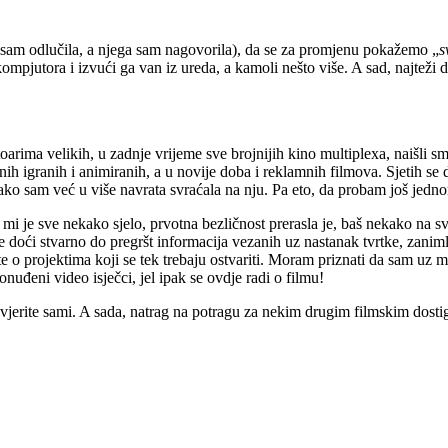
a sam odlučila, a njega sam nagovorila), da se za promjenu pokažemo „
s
 kompjutora i izvući ga van iz ureda, a kamoli nešto više. A sad, najteži d
rima velikih, u zadnje vrijeme sve brojnijih kino multiplexa, naišli sm
ih igranih i animiranih, a u novije doba i reklamnih filmova. Sjetih se 
, iako sam već u više navrata svraćala na nju. Pa eto, da probam još je
mi je sve nekako sjelo, prvotna bezličnost prerasla je, baš nekako na s
i stvarno do pregršt informacija vezanih uz nastanak tvrtke, zanimlji
i te o projektima koji se tek trebaju ostvariti. Moram priznati da sam u
onuđeni video isječci, jel ipak se ovdje radi o filmu!
 se uvjerite sami. A sada, natrag na potragu za nekim drugim filmskim do