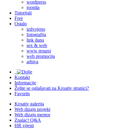
wordpress
joomla
Tutorijali
Free
Ostalo
izdvojeno
fotografija
link dana
sex & web
www resursi
web promocija
arhiva
Kontakt
Informacije
Želite se oglašavati na Kroativ stranici?
Favorits
Kroativ galerija
Web dizajn projekt
Web dizajn mentor
Znalac! Q&A
HR vijesti