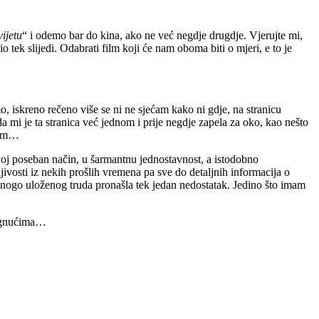
vijetu
“ i odemo bar do kina, ako ne već negdje drugdje. Vjerujte mi,
io tek slijedi. Odabrati film koji će nam oboma biti o mjeri, e to je
o, iskreno rečeno više se ni ne sjećam kako ni gdje, na stranicu
da mi je ta stranica već jednom i prije negdje zapela za oko, kao nešto
dnom…
voj poseban način, u šarmantnu jednostavnost, a istodobno
vosti iz nekih prošlih vremena pa sve do detaljnih informacija o
z mnogo uloženog truda pronašla tek jedan nedostatak. Jedino što imam
stignućima…