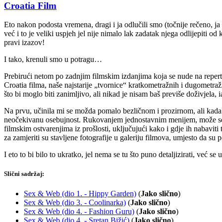
Croatia Film
Eto nakon podosta vremena, dragi i ja odlučili smo (točnije rečeno, j
već i to je veliki uspjeh jel nije nimalo lak zadatak njega odlijepiti od
pravi izazov!
I tako, krenuli smo u potragu…
Prebirući netom po zadnjim filmskim izdanjima koja se nude na repertoa
Croatia filma, naše najstarije „tvornice“ kratkometražnih i dugometražn
što bi moglo biti zanimljivo, ali nikad je nisam baš previše doživjela
Na prvu, učinila mi se možda pomalo bezličnom i prozirnom, ali kada 
neočekivanu osebujnost. Rukovanjem jednostavnim menijem, može se doć
filmskim ostvarenjima iz prošlosti, uključujući kako i gdje ih nabavit
za zamjeriti su stavljene fotografije u galeriju filmova, umjesto da su p
I eto to bi bilo to ukratko, jel nema se tu što puno detaljizirati, već
Slični sadržaj:
Sex & Web (dio 1. - Hippy Garden)
(
Jako slično
)
Sex & Web (dio 3. - Coolinarka)
(
Jako slično
)
Sex & Web (dio 4. - Fashion Guru)
(
Jako slično
)
Sex & Web (dio 4. - Sretan Bižić)
(
Jako slično
)