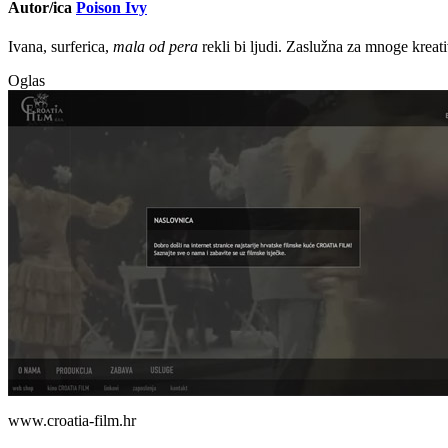
Autor/ica
Poison Ivy
Ivana, surferica,
mala od pera
rekli bi ljudi. Zaslužna za mnoge kreati
Oglas
www.croatia-film.hr