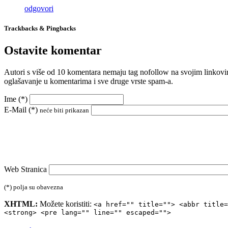
odgovori
Trackbacks & Pingbacks
Ostavite komentar
Autori s više od 10 komentara nemaju tag nofollow na svojim linkovi
oglašavanje u komentarima i sve druge vrste spam-a.
Ime (
*
)
E-Mail (
*
)
neće biti prikazan
Web Stranica
(*) polja su obavezna
XHTML:
Možete koristiti:
<a href="" title=""> <abbr title=
<strong> <pre lang="" line="" escaped="">