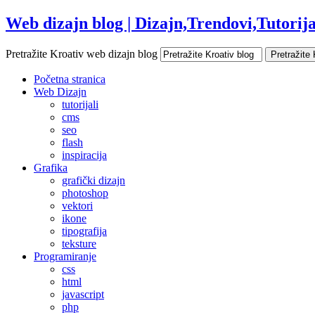
Web dizajn blog | Dizajn,Trendovi,Tutorijal
Pretražite Kroativ web dizajn blog
Početna stranica
Web Dizajn
tutorijali
cms
seo
flash
inspiracija
Grafika
grafički dizajn
photoshop
vektori
ikone
tipografija
teksture
Programiranje
css
html
javascript
php