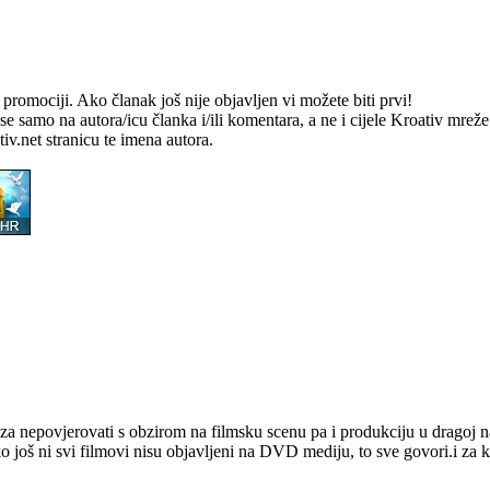
romociji. Ako članak još nije objavljen vi možete biti prvi!
e samo na autora/icu članka i/ili komentara, a ne i cijele Kroativ mrež
v.net stranicu te imena autora.
o za nepovjerovati s obzirom na filmsku scenu pa i produkciju u dragoj n
kako još ni svi filmovi nisu objavljeni na DVD mediju, to sve govori.i 