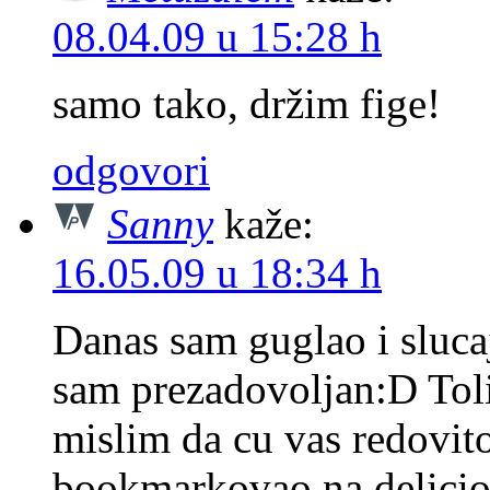
08.04.09 u 15:28 h
samo tako, držim fige!
odgovori
Sanny
kaže:
16.05.09 u 18:34 h
Danas sam guglao i slucaj
sam prezadovoljan:D Toli
mislim da cu vas redovit
bookmarkovao na deliciou