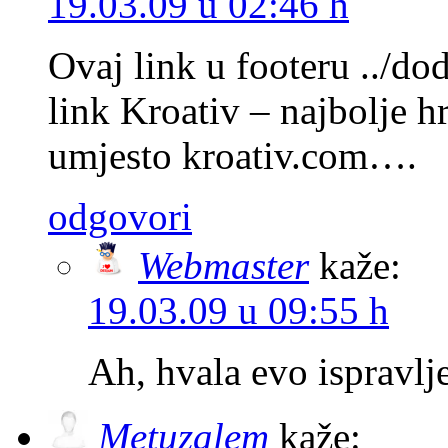
19.03.09 u 02:46 h
Ovaj link u footeru ../dod
link Kroativ – najbolje hr
umjesto kroativ.com….
odgovori
Webmaster
kaže:
19.03.09 u 09:55 h
Ah, hvala evo ispravlj
Metuzalem
kaže: