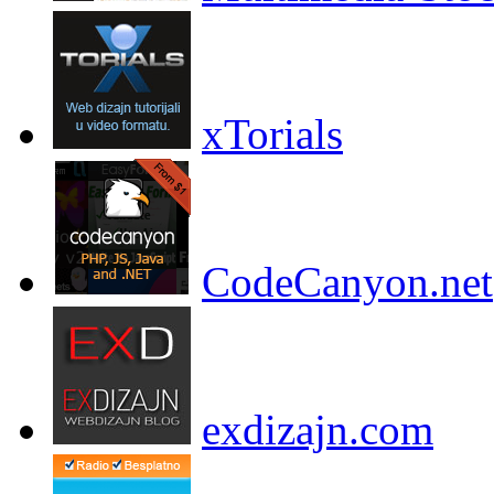
xTorials
CodeCanyon.net
exdizajn.com