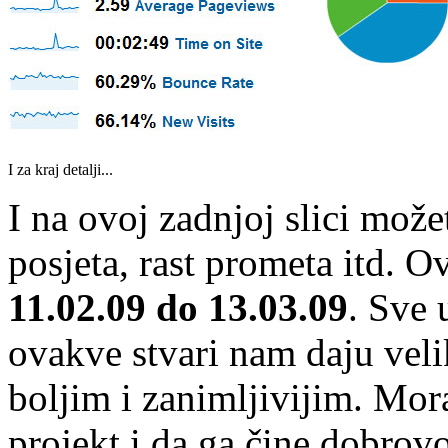
I za kraj detalji...
I na ovoj zadnjoj slici može
posjeta, rast prometa itd. Ov
11.02.09 do 13.03.09
. Sve 
ovakve stvari nam daju veli
boljim i zanimljivijim. Mora
projekt i da ga čine dobrovo