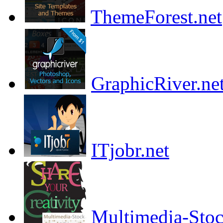
ThemeForest.net
GraphicRiver.ne
ITjobr.net
Multimedia-Sto