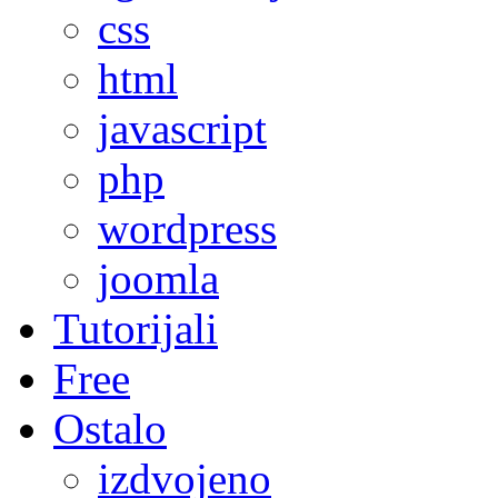
css
html
javascript
php
wordpress
joomla
Tutorijali
Free
Ostalo
izdvojeno