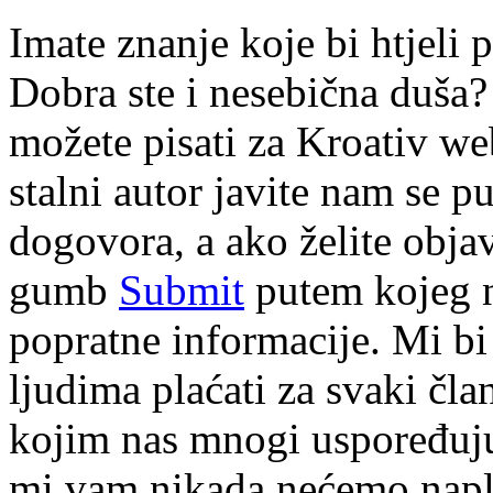
Imate znanje koje bi htjeli p
Dobra ste i nesebična duša?
možete pisati za Kroativ web
stalni autor javite nam se 
dogovora, a ako želite objav
gumb
Submit
putem kojeg n
popratne informacije. Mi bi 
ljudima plaćati za svaki čl
kojim nas mnogi uspoređuju 
mi vam nikada nećemo napla