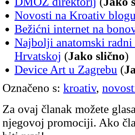
DMOZ direktorij
(
Jako s
Novosti na Kroativ blog
Bežićni internet na bono
Najbolji anatomski radni 
Hrvatskoj
(
Jako slično
)
Device Art u Zagrebu
(
Ja
Označeno s:
kroativ
,
novost
Za ovaj članak možete glasa
njegovoj promociji. Ako čla