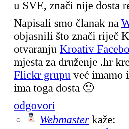
u SVE, znači nije dosta r
Napisali smo članak na
W
objasnili što znači riječ
otvaranju
Kroativ Faceb
mjesta za druženje .hr kr
Flickr grupu
već imamo i 
ima toga dosta 🙂
odgovori
Webmaster
kaže: