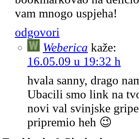
vam mnogo uspjeha!
odgovori
Weberica
kaže:
16.05.09 u 19:32 h
hvala sanny, drago nam
Ubacili smo link na tv
novi val svinjske gripe
pripremio heh 😉