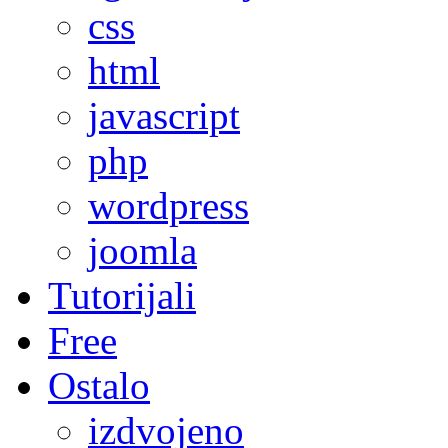
css
html
javascript
php
wordpress
joomla
Tutorijali
Free
Ostalo
izdvojeno