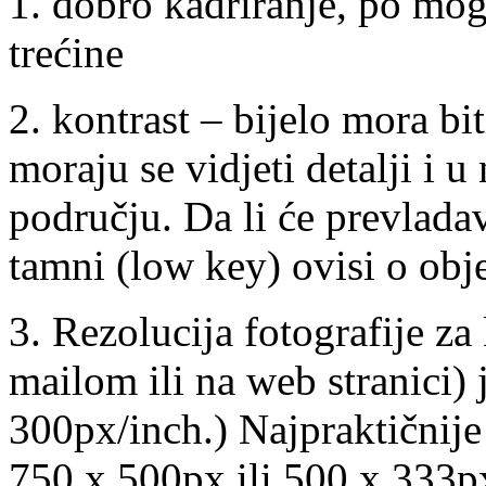
1. dobro kadriranje, po mog
trećine
2. kontrast – bijelo mora bit
moraju se vidjeti detalji i u
području. Da li će prevladava
tamni (low key) ovisi o obj
3. Rezolucija fotografije za 
mailom ili na web stranici) j
300px/inch.) Najpraktičnije 
750 x 500px ili 500 x 333p