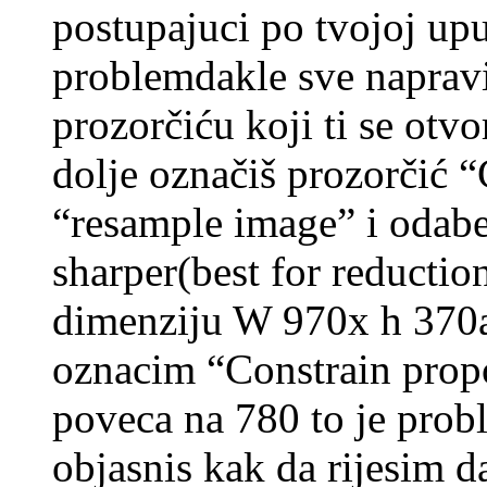
postupajuci po tvojoj upu
problemdakle sve naprav
prozorčiću koji ti se otvor
dolje označiš prozorčić “
“resample image” i odaber
sharper(best for reductio
dimenziju W 970x h 370al
oznacim “Constrain propo
poveca na 780 to je prob
objasnis kak da rijesim d