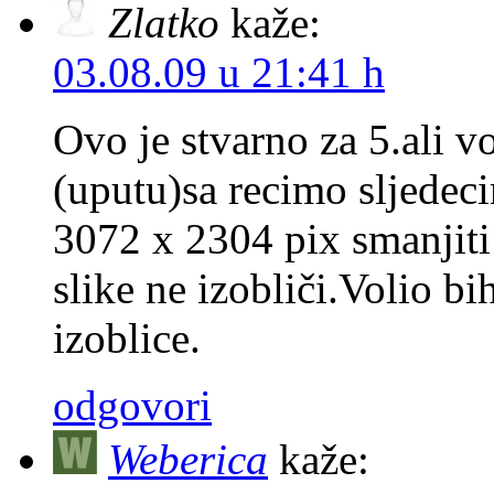
Zlatko
kaže:
03.08.09 u 21:41 h
Ovo je stvarno za 5.ali vo
(uputu)sa recimo sljede
3072 x 2304 pix smanjiti
slike ne izobliči.Volio bih
izoblice.
odgovori
Weberica
kaže: