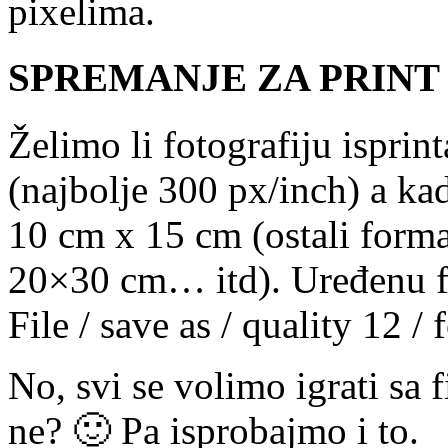
pixelima.
SPREMANJE ZA PRINT
Želimo li fotografiju isprin
(najbolje 300 px/inch) a ka
10 cm x 15 cm (ostali forma
20×30 cm… itd). Uređenu f
File / save as / quality 12 /
No, svi se volimo igrati sa f
ne? 🙂 Pa isprobajmo i to.