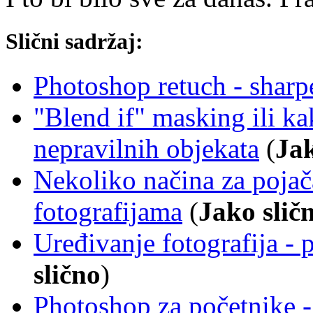
Slični sadržaj:
Photoshop retuch - sharp
"Blend if" masking ili k
nepravilnih objekata
(
Jak
Nekoliko načina za pojača
fotografijama
(
Jako slič
Uređivanje fotografija - 
slično
)
Photoshop za početnike - 