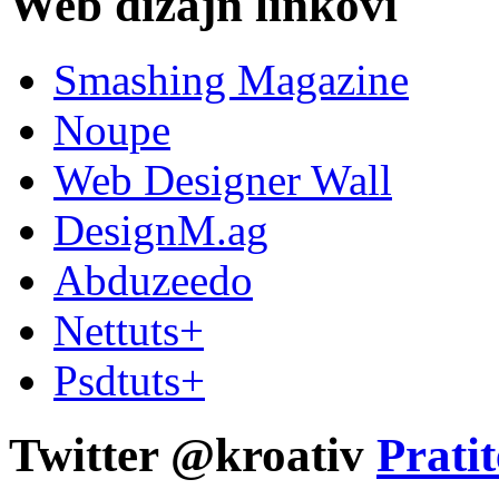
Web dizajn linkovi
Smashing Magazine
Noupe
Web Designer Wall
DesignM.ag
Abduzeedo
Nettuts+
Psdtuts+
Twitter @kroativ
Pratit