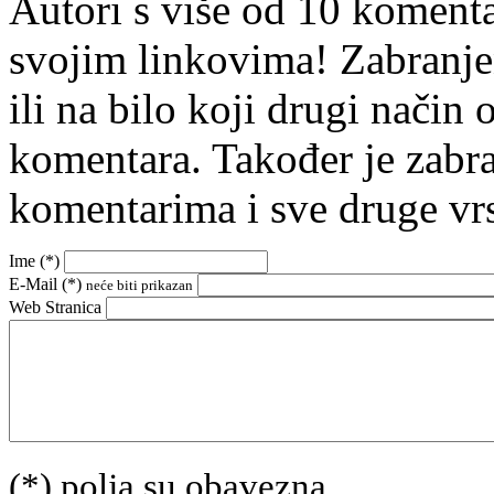
Autori s više od 10 koment
svojim linkovima! Zabranje
ili na bilo koji drugi nači
komentara. Također je zabr
komentarima i sve druge vr
Ime (
*
)
E-Mail (
*
)
neće biti prikazan
Web Stranica
(*) polja su obavezna