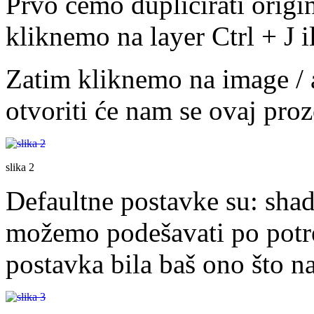
Prvo ćemo duplicirati origina
kliknemo na layer Ctrl + J il
Zatim kliknemo na image / 
otvoriti će nam se ovaj prozo
slika 2
Defaultne postavke su: sha
možemo podešavati po potre
postavka bila baš ono što na