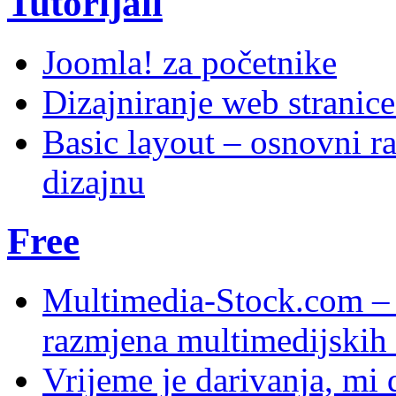
Tutorijali
Joomla! za početnike
Dizajniranje web stranic
Basic layout – osnovni ra
dizajnu
Free
Multimedia-Stock.com –
razmjena multimedijskih 
Vrijeme je darivanja, mi