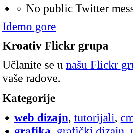
No public Twitter mes
Idemo gore
Kroativ
Flick
r
grupa
Učlanite se u
našu Flickr g
vaše radove.
Kategorije
web dizajn
,
tutorijali
,
cm
grafika
,
grafički dizajn
,