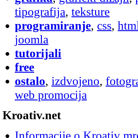
tipografija
,
teksture
programiranje
,
css
,
htm
joomla
tutorijali
free
ostalo
,
izdvojeno
,
fotogr
web promocija
Kroativ.net
Informacije o Kroativ mr