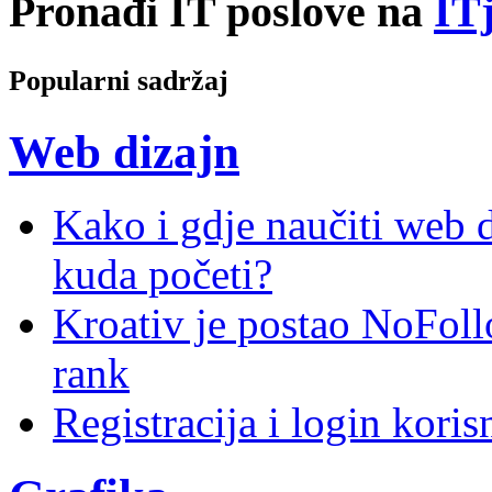
Pronađi IT poslove na
ITj
Popularni sadržaj
Web dizajn
Kako i gdje naučiti web di
kuda početi?
Kroativ je postao NoFoll
rank
Registracija i login kori