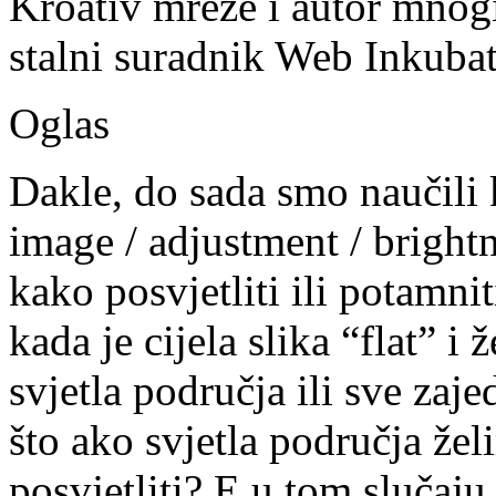
Kroativ mreže i autor mnogi
stalni suradnik Web Inkubat
Oglas
Dakle, do sada smo naučili
image / adjustment / bright
kako posvjetliti ili potamnit
kada je cijela slika “flat” i 
svjetla područja ili sve zaje
što ako svjetla područja želi
posvjetliti? E u tom sluča