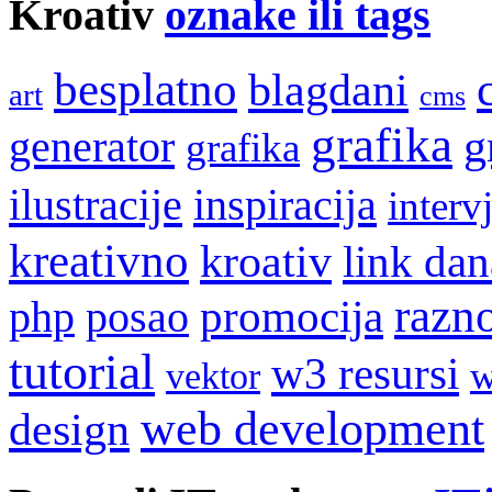
Kroativ
oznake ili tags
besplatno
blagdani
art
cms
grafika
g
generator
grafika
ilustracije
inspiracija
interv
kreativno
kroativ
link dan
razn
promocija
php
posao
tutorial
w3 resursi
w
vektor
web development
design