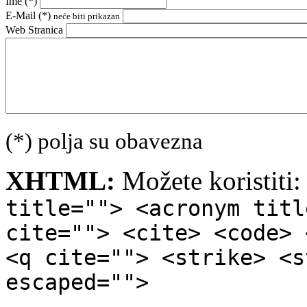
Ime (
*
)
E-Mail (
*
)
neće biti prikazan
Web Stranica
(*) polja su obavezna
XHTML:
Možete koristiti
title=""> <acronym titl
cite=""> <cite> <code> 
<q cite=""> <strike> <s
escaped="">