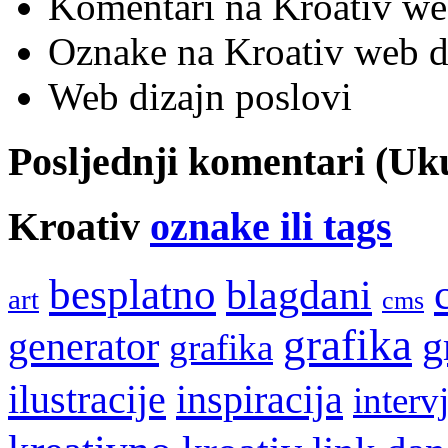
Komentari na Kroativ we
Oznake na Kroativ web di
Web dizajn poslovi
Posljednji komentari (U
Kroativ
oznake ili tags
besplatno
blagdani
art
cms
grafika
g
generator
grafika
ilustracije
inspiracija
interv