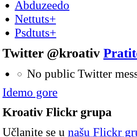
Abduzeedo
Nettuts+
Psdtuts+
Twitter @kroativ
Pratit
No public Twitter mes
Idemo gore
Kroativ
Flick
r
grupa
Učlanite se u
našu Flickr g