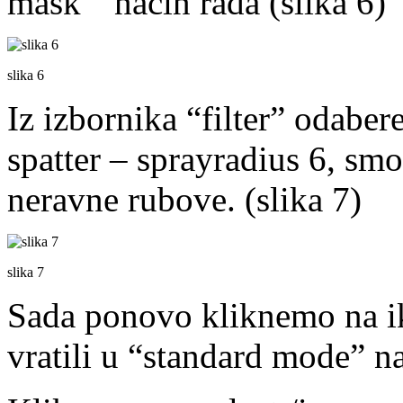
mask ” način rada (slika 6)
slika 6
Iz izbornika “filter” odabere
spatter – sprayradius 6, sm
neravne rubove. (slika 7)
slika 7
Sada ponovo kliknemo na i
vratili u “standard mode” na