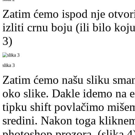
Zatim ćemo ispod nje otvori
izliti crnu boju (ili bilo koj
3)
slika 3
Zatim ćemo našu sliku smanj
oko slike. Dakle idemo na edi
tipku shift povlačimo miše
sredini. Nakon toga kliknem
photoshop prozora. (slika 4