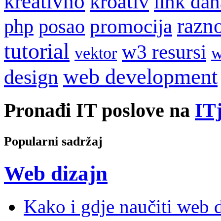
kreativno
kroativ
link dan
razn
promocija
php
posao
tutorial
w3 resursi
w
vektor
web development
design
Pronađi IT poslove na
ITj
Popularni sadržaj
Web dizajn
Kako i gdje naučiti web di