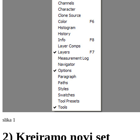
slika 1
2) Kreiramo novi set