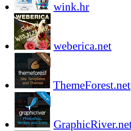
wink.hr
weberica.net
ThemeForest.net
GraphicRiver.ne