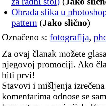
za radni stol)
(
Jako sličn
Obrada slika u photoshopu
pattern
(
Jako slično
)
Označeno s:
fotografija
,
ph
Za ovaj članak možete glasa
njegovoj promociji. Ako čla
biti prvi!
Stavovi i mišljenja izrečena
komentarima odnose se samo 