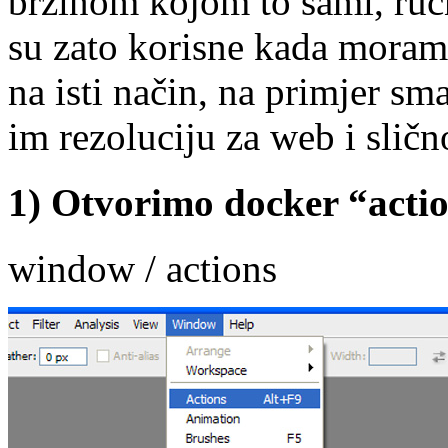
brzinom kojom to sami, ruč
su zato korisne kada moramo
na isti način, na primjer sma
im rezoluciju za web i sličn
1) Otvorimo docker “acti
window / actions