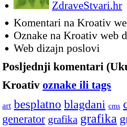
ZdraveStvari.hr
Komentari na Kroativ we
Oznake na Kroativ web di
Web dizajn poslovi
Posljednji komentari (U
Kroativ
oznake ili tags
besplatno
blagdani
art
cms
grafika
g
generator
grafika