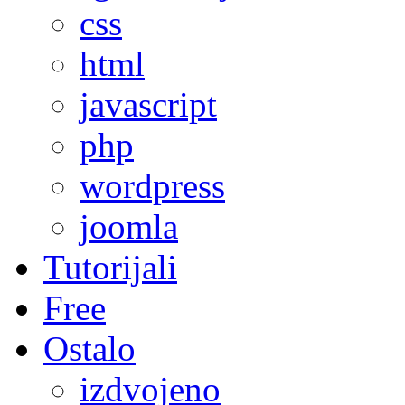
css
html
javascript
php
wordpress
joomla
Tutorijali
Free
Ostalo
izdvojeno