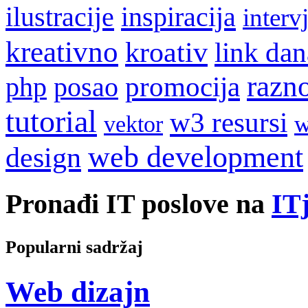
ilustracije
inspiracija
interv
kreativno
kroativ
link dan
razn
promocija
php
posao
tutorial
w3 resursi
w
vektor
web development
design
Pronađi IT poslove na
ITj
Popularni sadržaj
Web dizajn