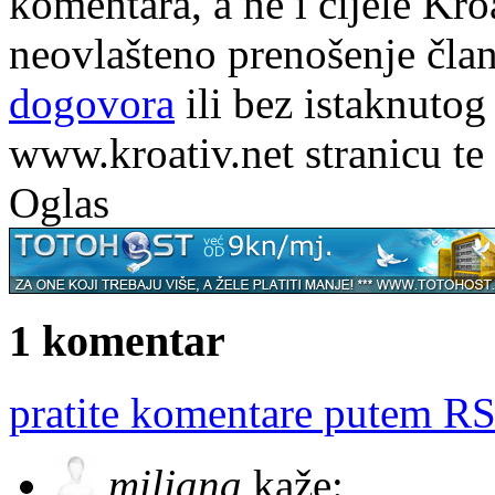
komentara, a ne i cijele Kr
neovlašteno prenošenje član
dogovora
ili bez istaknutog
www.kroativ.net stranicu te
Oglas
1 komentar
pratite komentare putem RS
miljana
kaže: