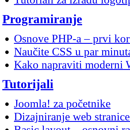
Programiranje
Osnove PHP-a – prvi kor
Naučite CSS u par minuta
Kako napraviti moderni 
Tutorijali
Joomla! za početnike
Dizajniranje web stranic
Basic layout – osnovni ra