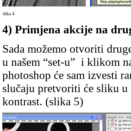
slika 4
4) Primjena akcije na dru
Sada možemo otvoriti druge 
u našem “set-u” i klikom na
photoshop će sam izvesti ra
slučaju pretvoriti će sliku u
kontrast. (slika 5)