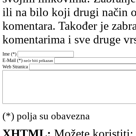
ili na bilo koji drugi nači
komentara. Također je zabr
komentarima i sve druge vr
Ime (
*
)
E-Mail (
*
)
neće biti prikazan
Web Stranica
(*) polja su obavezna
XHTML:
Možete koristiti