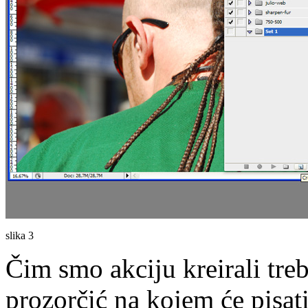
slika 3
Čim smo akciju kreirali treb
prozorčić na kojem će pisat