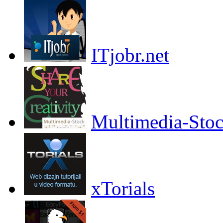
ITjobr.net
Multimedia-Sto
xTorials