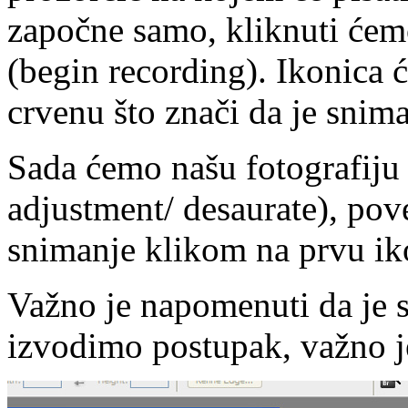
započne samo, kliknuti ćem
(begin recording). Ikonica ć
crvenu što znači da je snim
Sada ćemo našu fotografiju p
adjustment/ desaurate), poveć
snimanje klikom na prvu iko
Važno je napomenuti da je
izvodimo postupak, važno j