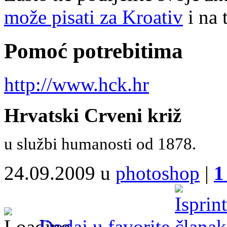
može pisati za Kroativ
i na 
Pomoć potrebitima
http://www.hck.hr
Hrvatski Crveni križ
u službi humanosti od 1878.
24.09.2009 u
photoshop
|
1
Dodaj u favorite