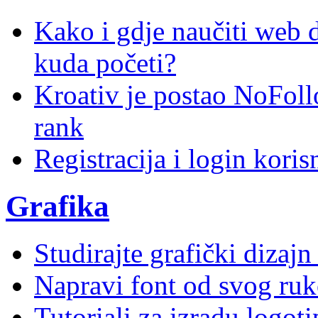
Kako i gdje naučiti web di
kuda početi?
Kroativ je postao NoFoll
rank
Registracija i login kori
Grafika
Studirajte grafički dizaj
Napravi font od svog ruk
Tutoriali za izradu logoti