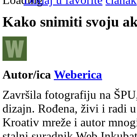
Kako snimiti svoju ak
Autor/ica
Weberica
Završila fotografiju na ŠPU
dizajn. Rođena, živi i radi 
Kroativ mreže i autor mnogi
stalni suradnik Web Inkubat