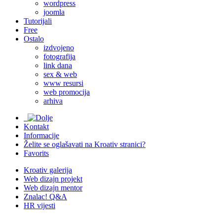
wordpress
joomla
Tutorijali
Free
Ostalo
izdvojeno
fotografija
link dana
sex & web
www resursi
web promocija
arhiva
Kontakt
Informacije
Želite se oglašavati na Kroativ stranici?
Favorits
Kroativ galerija
Web dizajn projekt
Web dizajn mentor
Znalac! Q&A
HR vijesti