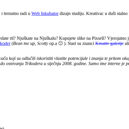
i trenutno radi u
Web Inkubator
dizajn studiju. Kreativac u duši stalno
 Gledate rtl? Njuškate na Njuškalu? Kupujete slike na Pixsell? Vjerojatn
ikoder
(
Bean me up, Scotty
op.a 🙂 ). Stari su znanci
Kroativ galerije
ali
vača koji su odlučili iskoristiti vlastite potencijale i znanja te pritom o
e do osnivanja Trikodera u siječnju 2008. godine. Samo ime interne je
je)