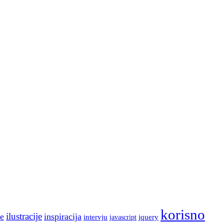
korisno
ilustracije
e
inspiracija
intervju
jquery
javascript