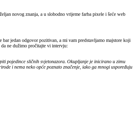
 željan novog znanja, a u slobodno vrijeme farba pixele i šeće web
o je bar jedan odgovor pozitivan, a mi vam predstavljamo majstore koji
 da ne dužimo pročitajte vi intervju:
kupiti pojedince sličnih svjetonazora. Okupljanje je inicirano u zimu
 prirode i nema neko opće poznato značenje, iako ga mnogi uspoređuju