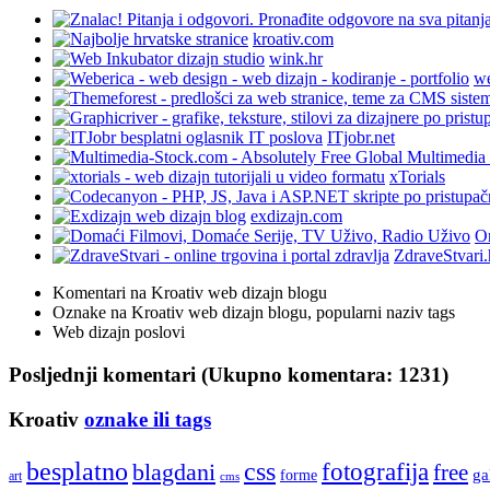
kroativ.com
wink.hr
we
ITjobr.net
xTorials
exdizajn.com
On
ZdraveStvari.
Komentari na Kroativ web dizajn blogu
Oznake na Kroativ web dizajn blogu, popularni naziv tags
Web dizajn poslovi
Posljednji komentari (Ukupno komentara: 1231)
Kroativ
oznake ili tags
besplatno
css
fotografija
blagdani
free
ga
forme
art
cms