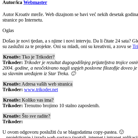
Autor/ica
Webmaster
Autor Kroativ mreže. Web dizajnom se bavi već nekih desetak godina 
stranice po Internetu.
Oglas
Došao je novi tjedan, a s njime i novi intervju. Da li čitate 24 sata?
su zaslužni za te projekte. Oni su mladi, oni su kreativni, a zovu se
Tr
Kroativ:
Tko je Trikoder?
Trikoder:
Trikoder je rezultat dugogodišnjeg prijateljstva trojice osni
2004. godine, a neočekivano nagli uspjeh poslovne filozofije doveo j
sa slavnim uređajem iz Star Treka. 🙂
Kroativ:
Adresa vaših web stranica
Trikoder:
www.trikoder.net
Kroativ:
Koliko vas ima?
Trikoder:
Trenutno brojimo 10 stalno zaposlenih.
Kroativ:
Što sve radite?
Trikoder:
U ovom odgovoru poslužiti ću se blagodatima copy-pastea. 🙂
– projektiranje i izrada web sustava (portali, internet i intranet aplikaci