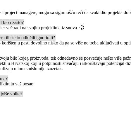
 project managere, mogu sa sigurnošću reći da svaki dio projekta dob
t bio i zašto?
der već radi na svojim projektima iz snova. 🙂
a ili ste to odlučili ignorirati?
 korištenju pasti dovoljno nisko da ga se više ne treba uključivati u op
oju bilo kojeg proizvoda, tek odnedavno se posvećuje nešto više pažnj
jekti u Hrvatskoj koji u potpunosti shvaćaju i iskorištavaju potencijal d
dizajn u tom smislu nije izuzetak.
jima?
iktiraju vaš posao.
jviše volite?