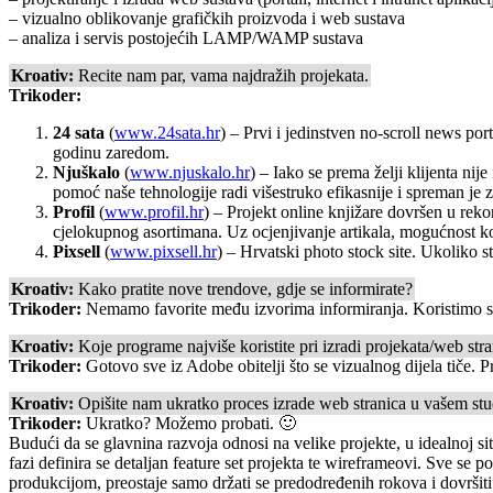
– vizualno oblikovanje grafičkih proizvoda i web sustava
– analiza i servis postojećih LAMP/WAMP sustava
Kroativ:
Recite nam par, vama najdražih projekata.
Trikoder:
24 sata
(
www.24sata.hr
) – Prvi i jedinstven no-scroll news po
godinu zaredom.
Njuškalo
(
www.njuskalo.hr
) – Iako se prema želji klijenta nij
pomoć naše tehnologije radi višestruko efikasnije i spreman je 
Profil
(
www.profil.hr
) – Projekt online knjižare dovršen u re
cjelokupnog asortimana. Uz ocjenjivanje artikala, mogućnost kome
Pixsell
(
www.pixsell.hr
) – Hrvatski photo stock site. Ukoliko st
Kroativ:
Kako pratite nove trendove, gdje se informirate?
Trikoder:
Nemamo favorite među izvorima informiranja. Koristimo str
Kroativ:
Koje programe najviše koristite pri izradi projekata/web str
Trikoder:
Gotovo sve iz Adobe obitelji što se vizualnog dijela tiče. P
Kroativ:
Opišite nam ukratko proces izrade web stranica u vašem stu
Trikoder:
Ukratko? Možemo probati. 🙂
Budući da se glavnina razvoja odnosi na velike projekte, u idealnoj sit
fazi definira se detaljan feature set projekta te wireframeovi. Sve s
produkcijom, preostaje samo držati se predodređenih rokova i dovršiti