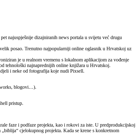
pet najuspješnije dizajniranih news portala u svijetu već drugu
je velik posao. Trenutno najpopularniji online oglasnik u Hrvatskoj uz
hroniziran je u realnom vremenu s lokalnom aplikacijom za vođenje
 od tehnološki najnaprednijih online knjižara u Hrvatskoj.
jeli i neke od fotografija koje nudi Pixsell.
etworks, blogovi…).
hell pristup.
irale faze i podfaze projekta, kao i rokovi za iste. U predprodukcijskoj
na „biblija“ cjelokupnog projekta. Kada se krene s konkretnom