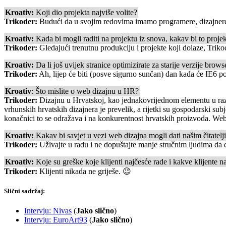
Kroativ:
Koji dio projekta najviše volite?
Trikoder:
Budući da u svojim redovima imamo programere, dizajnere i
Kroativ:
Kada bi mogli raditi na projektu iz snova, kakav bi to projek
Trikoder:
Gledajući trenutnu produkciju i projekte koji dolaze, Triko
Kroativ:
Da li još uvijek stranice optimizirate za starije verzije browser
Trikoder:
Ah, lijep će biti (posve sigurno sunčan) dan kada će IE6 po
Kroativ
: Što mislite o web dizajnu u HR?
Trikoder:
Dizajnu u Hrvatskoj, kao jednakovrijednom elementu u razv
vrhunskih hrvatskih dizajnera je prevelik, a rijetki su gospodarski sub
konačnici to se odražava i na konkurentnost hrvatskih proizvoda. Web 
Kroativ:
Kakav bi savjet u vezi web dizajna mogli dati našim čitatel
Trikoder:
Uživajte u radu i ne dopuštajte manje stručnim ljudima da d
Kroativ:
Koje su greške koje klijenti najčesće rade i kakve klijente na
Trikoder:
Klijenti nikada ne griješe. 😉
Slični sadržaj:
Intervju: Nivas
(
Jako slično
)
Intervju: EuroArt93
(
Jako slično
)