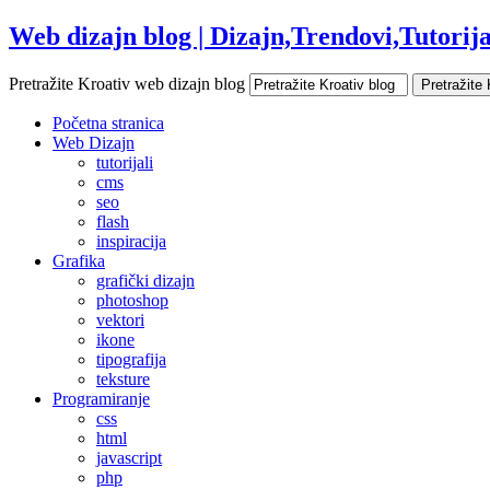
Web dizajn blog | Dizajn,Trendovi,Tutorijal
Pretražite Kroativ web dizajn blog
Početna stranica
Web Dizajn
tutorijali
cms
seo
flash
inspiracija
Grafika
grafički dizajn
photoshop
vektori
ikone
tipografija
teksture
Programiranje
css
html
javascript
php