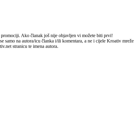
romociji. Ako članak još nije objavljen vi možete biti prvi!
e samo na autora/icu članka i/ili komentara, a ne i cijele Kroativ mrež
v.net stranicu te imena autora.