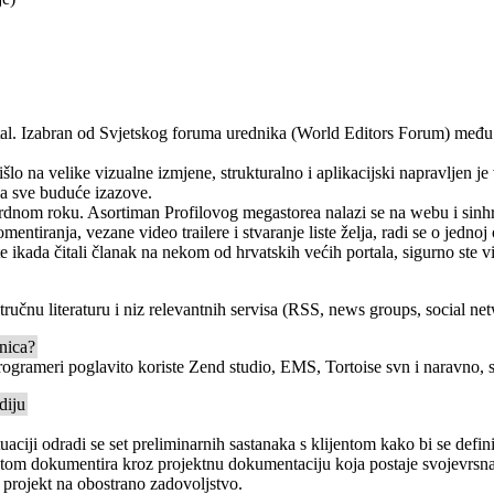
rtal. Izabran od Svjetskog foruma urednika (World Editors Forum) među 
e išlo na velike vizualne izmjene, strukturalno i aplikacijski napravljen 
za sve buduće izazove.
kordnom roku. Asortiman Profilovog megastorea nalazi se na webu i sin
ntiranja, vezane video trailere i stvaranje liste želja, radi se o jednoj
e ikada čitali članak na nekom od hrvatskih većih portala, sigurno ste vid
učnu literaturu i niz relevantnih servisa (RSS, news groups, social n
anica?
rogrameri poglavito koriste Zend studio, EMS, Tortoise svn i naravno, s
diju
uaciji odradi se set preliminarnih sastanaka s klijentom kako bi se defin
e potom dokumentira kroz projektnu dokumentaciju koja postaje svojevrs
 projekt na obostrano zadovoljstvo.