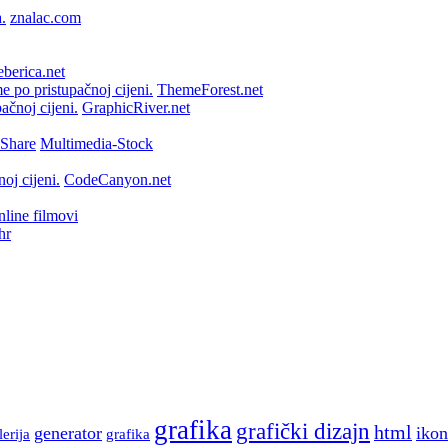
znalac.com
berica.net
ThemeForest.net
GraphicRiver.net
Multimedia-Stock
CodeCanyon.net
line filmovi
hr
grafika
grafički dizajn
html
generator
ikon
lerija
grafika