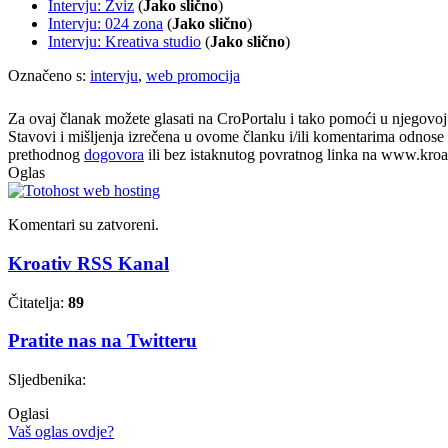
Intervju: Zviz
(
Jako slično
)
Intervju: 024 zona
(
Jako slično
)
Intervju: Kreativa studio
(
Jako slično
)
Označeno s:
intervju
,
web promocija
Za ovaj članak možete glasati na CroPortalu i tako pomoći u njegovoj p
Stavovi i mišljenja izrečena u ovome članku i/ili komentarima odnose s
prethodnog
dogovora
ili bez istaknutog povratnog linka na www.kroati
Oglas
Komentari su zatvoreni.
Kroativ RSS Kanal
Čitatelja:
89
Pratite nas na Twitteru
Sljedbenika:
Oglasi
Vaš oglas ovdje?