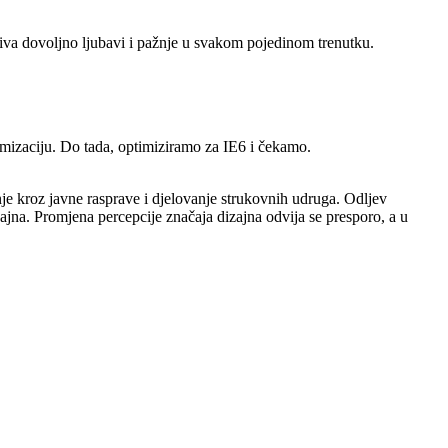
iva dovoljno ljubavi i pažnje u svakom pojedinom trenutku.
timizaciju. Do tada, optimiziramo za IE6 i čekamo.
e kroz javne rasprave i djelovanje strukovnih udruga. Odljev
izajna. Promjena percepcije značaja dizajna odvija se presporo, a u