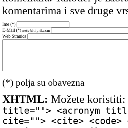
komentarima i sve druge vr
Ime (
*
)
E-Mail (
*
)
neće biti prikazan
Web Stranica
(*) polja su obavezna
XHTML:
Možete koristiti
title=""> <acronym titl
cite=""> <cite> <code> 