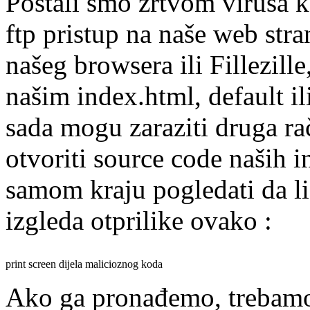
Postali smo žrtvom virusa k
ftp pristup na naše web str
našeg browsera ili Fillezill
našim index.html, default ili
sada mogu zaraziti druga ra
otvoriti source code naših in
samom kraju pogledati da l
izgleda otprilike ovako :
print screen dijela malicioznog koda
Ako ga pronađemo, trebamo g