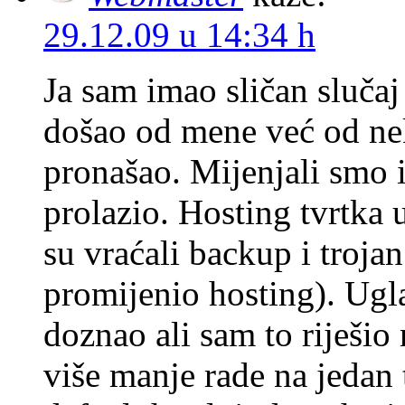
29.12.09 u 14:34 h
Ja sam imao sličan slučaj 
došao od mene već od ne
pronašao. Mijenjali smo i
prolazio. Hosting tvrtka
su vraćali backup i troja
promijenio hosting). Ug
doznao ali sam to riješio n
više manje rade na jedan t