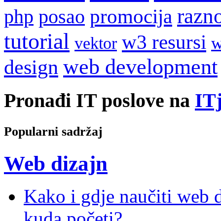
razn
promocija
php
posao
tutorial
w3 resursi
w
vektor
web development
design
Pronađi IT poslove na
ITj
Popularni sadržaj
Web dizajn
Kako i gdje naučiti web di
kuda početi?