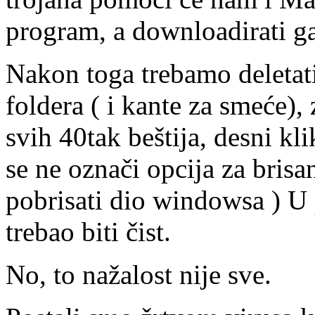
program, a downloadirati
Nakon toga trebamo deletat
foldera ( i kante za smeće),
svih 40tak beštija, desni kl
se ne označi opcija za brisa
pobrisati dio windowsa ) U 
trebao biti čist.
No, to nažalost nije sve.