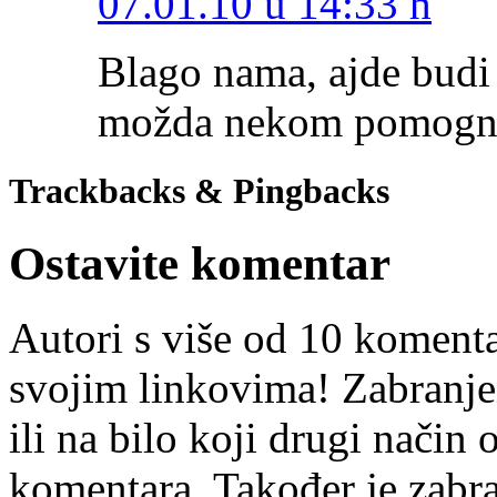
07.01.10 u 14:33 h
Blago nama, ajde budi 
možda nekom pomogn
Trackbacks & Pingbacks
Ostavite komentar
Autori s više od 10 koment
svojim linkovima! Zabranje
ili na bilo koji drugi nači
komentara. Također je zabr