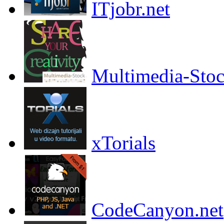
ITjobr.net
Multimedia-Sto
xTorials
CodeCanyon.net