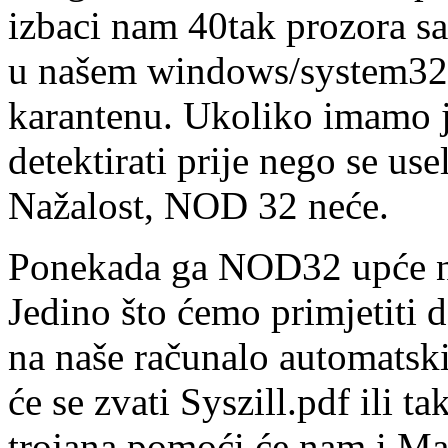
izbaci nam 40tak prozora sa
u našem windows/system32 
karantenu. Ukoliko imamo j
detektirati prije nego se usel
Nažalost, NOD 32 neće.
Ponekada ga NOD32 upće neće
Jedino što ćemo primjetiti 
na naše računalo automatsk
će se zvati Syszill.pdf ili t
trojana pomoći će nam i Ma