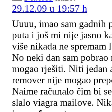
29.12.09 u 19:57 h
Uuuu, imao sam gadnih pr
puta i još mi nije jasno 
više nikada ne spremam l
No neki dan sam pobrao 
mogao rješiti. Niti jedan 
remover nije mogao prepo
Naime računalo čim bi se 
slalo viagra mailove. Ni