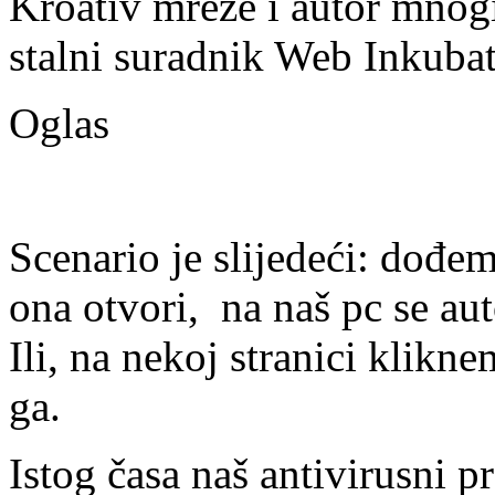
Kroativ mreže i autor mnogi
stalni suradnik Web Inkubat
Oglas
Scenario je slijedeći: dođe
ona otvori, na naš pc se a
Ili, na nekoj stranici klik
ga.
Istog časa naš antivirusn