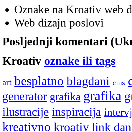
Oznake na Kroativ web di
Web dizajn poslovi
Posljednji komentari (U
Kroativ
oznake ili tags
besplatno
blagdani
art
cms
grafika
g
generator
grafika
ilustracije
inspiracija
interv
kreativno
kroativ
link dan