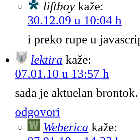
liftboy
kaže:
30.12.09 u 10:04 h
i preko rupe u javascri
lektira
kaže:
07.01.10 u 13:57 h
sada je aktuelan brontok.
odgovori
Weberica
kaže: