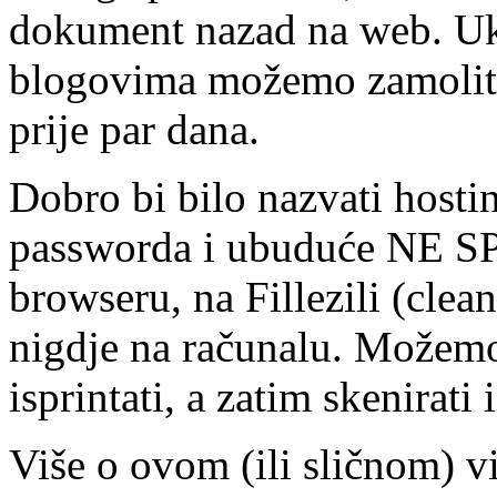
dokument nazad na web. Uko
blogovima možemo zamoliti
prije par dana.
Dobro bi bilo nazvati hostin
passworda i ubuduće N
browseru, na Fillezili (clean
nigdje na računalu. Možemo i
isprintati, a zatim skenirati
Više o ovom (ili sličnom) vi