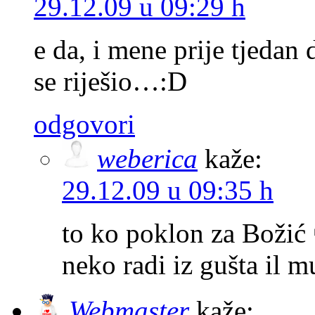
29.12.09 u 09:29 h
e da, i mene prije tjedan 
se riješio…:D
odgovori
weberica
kaže:
29.12.09 u 09:35 h
to ko poklon za Božić 
neko radi iz gušta il m
Webmaster
kaže: