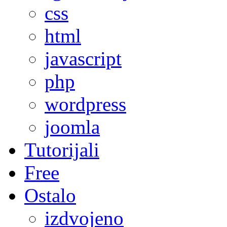
css
html
javascript
php
wordpress
joomla
Tutorijali
Free
Ostalo
izdvojeno