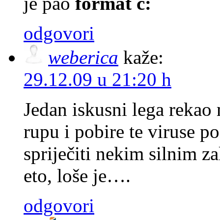
je pao
format c:
odgovori
weberica
kaže:
29.12.09 u 21:20 h
Jedan iskusni lega rekao 
rupu i pobire te viruse p
spriječiti nekim silnim 
eto, loše je….
odgovori