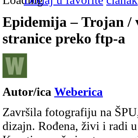
Epidemija – Trojan / 
stranice preko ftp-a
Autor/ica
Weberica
Završila fotografiju na ŠPU
dizajn. Rođena, živi i radi 