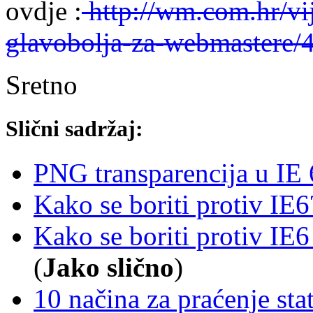
ovdje :
http://wm.com.hr/vij
glavobolja-za-webmastere/
Sretno
Slični sadržaj:
PNG transparencija u IE 
Kako se boriti protiv IE6?
Kako se boriti protiv IE6 
(
Jako slično
)
10 načina za praćenje sta