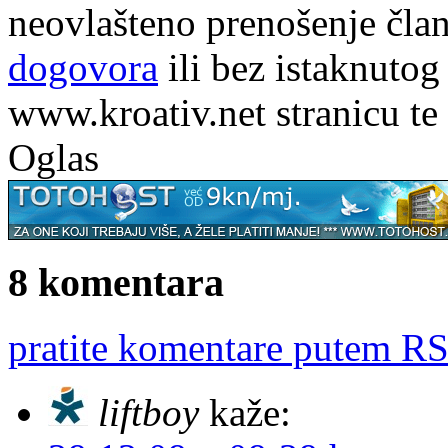
neovlašteno prenošenje član
dogovora
ili bez istaknutog
www.kroativ.net stranicu te
Oglas
8 komentara
pratite komentare putem RS
liftboy
kaže: