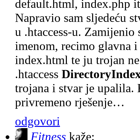
default.html, index.php i
Napravio sam sljedeću st
u .htaccess-u. Zamijenio
imenom, recimo glavna i
index.html te ju trojan 
.htaccess
DirectoryIndex
trojana i stvar je upali
privremeno rješenje…
odgovori
Fitness
kaže: