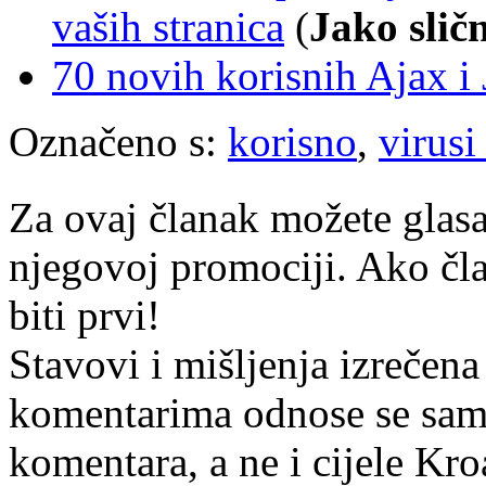
vaših stranica
(
Jako slič
70 novih korisnih Ajax i 
Označeno s:
korisno
,
virusi 
Za ovaj članak možete glasa
njegovoj promociji. Ako čla
biti prvi!
Stavovi i mišljenja izrečena
komentarima odnose se samo 
komentara, a ne i cijele Kr