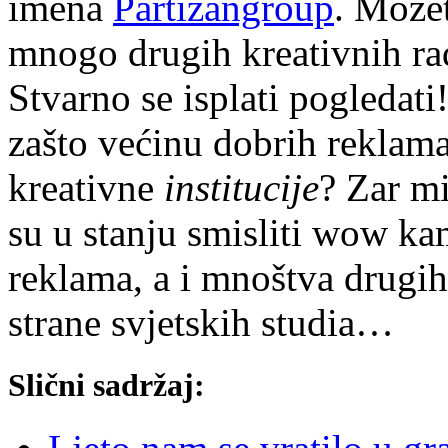
imena
Partizangroup
. Možet
mnogo drugih kreativnih ra
Stvarno se isplati pogledati
zašto većinu dobrih reklama
kreativne
institucije
? Zar m
su u stanju smisliti wow k
reklama, a i mnoštva drugi
strane svjetskih studia…
Slični sadržaj: