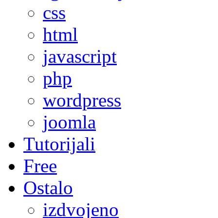
css
html
javascript
php
wordpress
joomla
Tutorijali
Free
Ostalo
izdvojeno