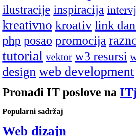
ilustracije
inspiracija
interv
kreativno
kroativ
link dan
razn
promocija
php
posao
tutorial
w3 resursi
w
vektor
web development
design
Pronađi IT poslove na
ITj
Popularni sadržaj
Web dizajn