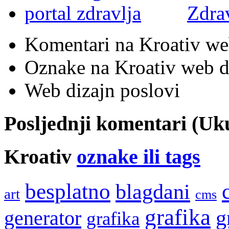
Zdra
Komentari na Kroativ we
Oznake na Kroativ web di
Web dizajn poslovi
Posljednji komentari (U
Kroativ
oznake ili tags
besplatno
blagdani
art
cms
grafika
g
generator
grafika