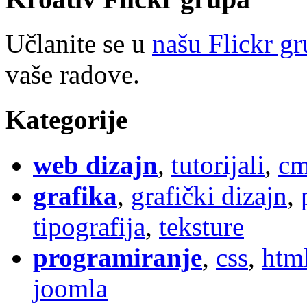
Učlanite se u
našu Flickr g
vaše radove.
Kategorije
web dizajn
,
tutorijali
,
cm
grafika
,
grafički dizajn
,
tipografija
,
teksture
programiranje
,
css
,
htm
joomla