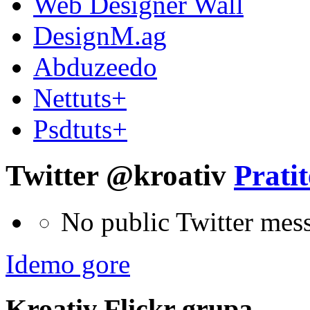
Web Designer Wall
DesignM.ag
Abduzeedo
Nettuts+
Psdtuts+
Twitter @kroativ
Pratit
No public Twitter mes
Idemo gore
Kroativ
Flick
r
grupa