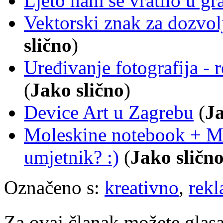
Ljeto nam se vratilo u gr
Vektorski znak za dozvol
slično
)
Uređivanje fotografija - 
(
Jako slično
)
Device Art u Zagrebu
(
Ja
Moleskine notebook + M
umjetnik? :)
(
Jako sličn
Označeno s:
kreativno
,
rek
Za ovaj članak možete glasa