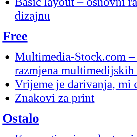
Basic layout – osnovni ra
dizajnu
Free
Multimedia-Stock.com –
razmjena multimedijskih 
Vrijeme je darivanja, mi
Znakovi za print
Ostalo