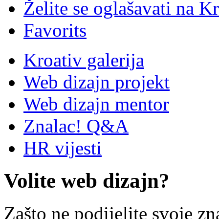
Želite se oglašavati na Kr
Favorits
Kroativ galerija
Web dizajn projekt
Web dizajn mentor
Znalac! Q&A
HR vijesti
Volite web dizajn?
Zašto ne podijelite svoje zn