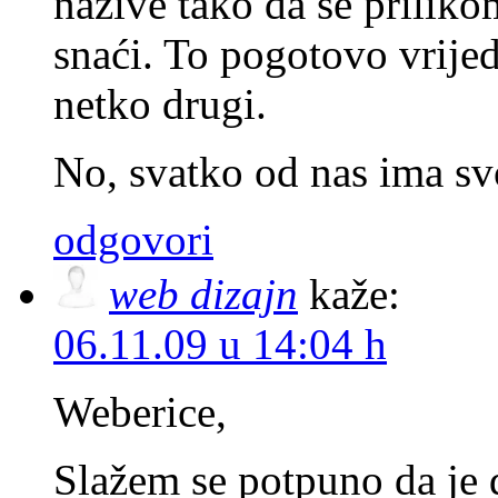
nazive tako da se prilik
snaći. To pogotovo vrijed
netko drugi.
No, svatko od nas ima sv
odgovori
web dizajn
kaže:
06.11.09 u 14:04 h
Weberice,
Slažem se potpuno da je 