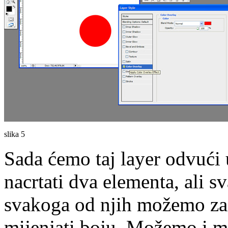
slika 5
Sada ćemo taj layer odvući
nacrtati dva elementa, ali 
svakoga od njih možemo zas
mijenjati boju. Možemo i mi