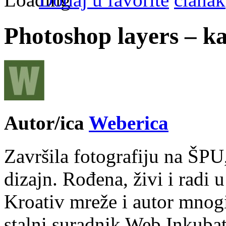
Photoshop layers – kak
Autor/ica
Weberica
Završila fotografiju na ŠPU
dizajn. Rođena, živi i radi 
Kroativ mreže i autor mnogi
stalni suradnik Web Inkubat