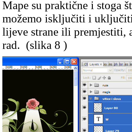
Mape su praktične i stoga š
možemo isključiti i uključi
lijeve strane ili premjestiti
rad. (slika 8 )