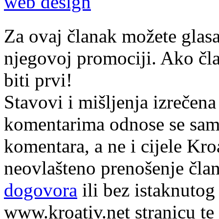
web design
Za ovaj članak možete glasa
njegovoj promociji. Ako čla
biti prvi!
Stavovi i mišljenja izrečena
komentarima odnose se samo 
komentara, a ne i cijele Kr
neovlašteno prenošenje član
dogovora
ili bez istaknutog
www.kroativ.net stranicu te