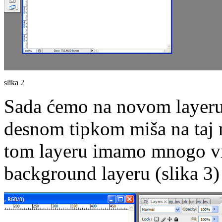
slika 2
Sada ćemo na novom layeru n
desnom tipkom miša na taj n
tom layeru imamo mnogo viš
background layeru (slika 3)