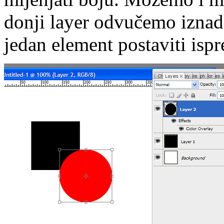
donji layer odvučemo iznad
jedan element postaviti ispre