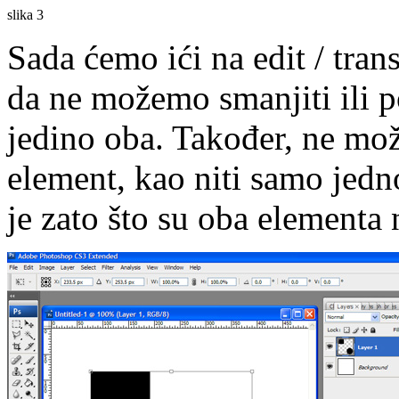
slika 3
Sada ćemo ići na edit / tran
da ne možemo smanjiti ili 
jedino oba. Također, ne mo
element, kao niti samo jedn
je zato što su oba elementa n