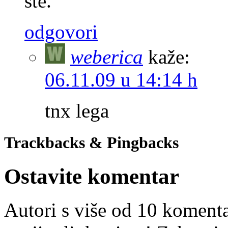
ste.
odgovori
weberica
kaže:
06.11.09 u 14:14 h
tnx lega
Trackbacks & Pingbacks
Ostavite komentar
Autori s više od 10 koment