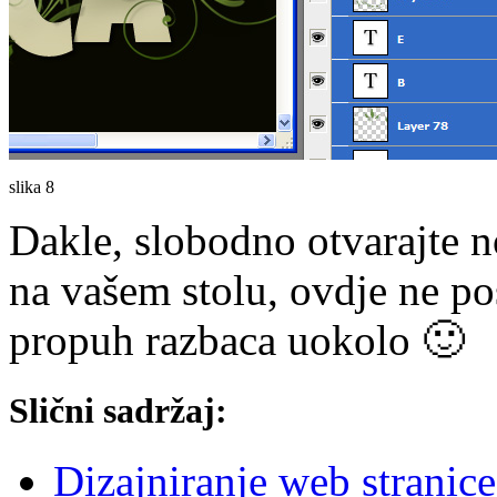
slika 8
Dakle, slobodno otvarajte n
na vašem stolu, ovdje ne po
propuh razbaca uokolo 🙂
Slični sadržaj:
Dizajniranje web stranic