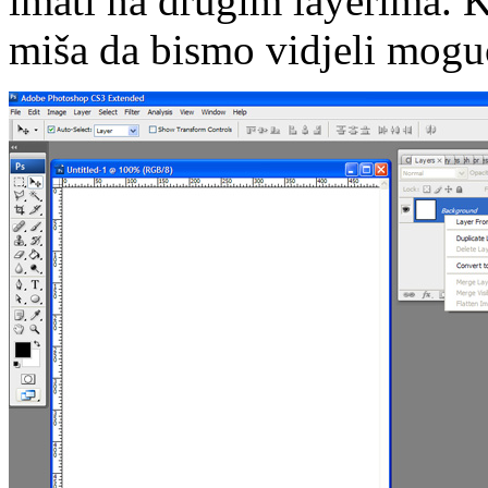
imati na drugim layerima. 
miša da bismo vidjeli mogu