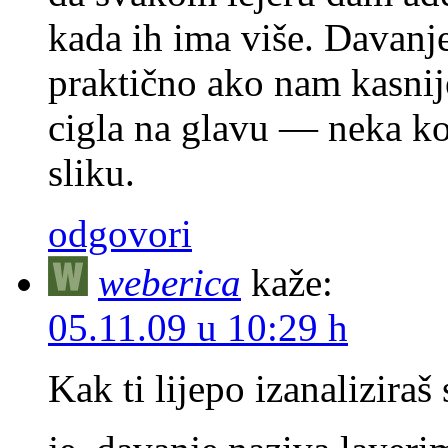
kada ih ima više. Davanje
praktično ako nam kasni
cigla na glavu — neka ko
sliku.
odgovori
weberica
kaže:
05.11.09 u 10:29 h
Kak ti lijepo izanaliziraš