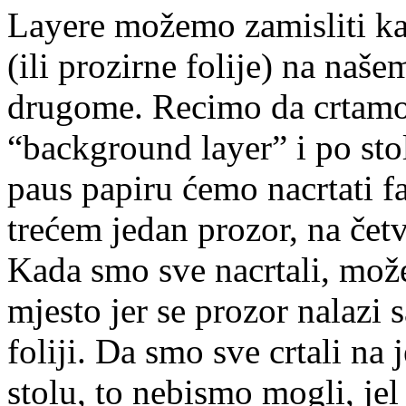
Layere možemo zamisliti ka
(ili prozirne folije) na naš
drugome. Recimo da crtamo 
“background layer” i po sto
paus papiru ćemo nacrtati f
trećem jedan prozor, na čet
Kada smo sve nacrtali, mož
mjesto jer se prozor nalaz
foliji. Da smo sve crtali na
stolu, to nebismo mogli, jel