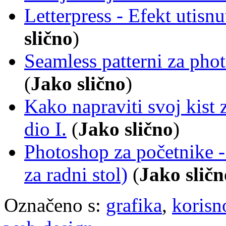
Letterpress - Efekt utisn
slično
)
Seamless patterni za pho
(
Jako slično
)
Kako napraviti svoj kist
dio I.
(
Jako slično
)
Photoshop za početnike - r
za radni stol)
(
Jako sličn
Označeno s:
grafika
,
korisn