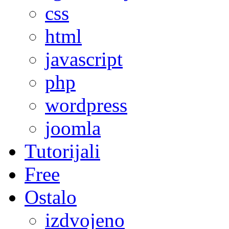
css
html
javascript
php
wordpress
joomla
Tutorijali
Free
Ostalo
izdvojeno