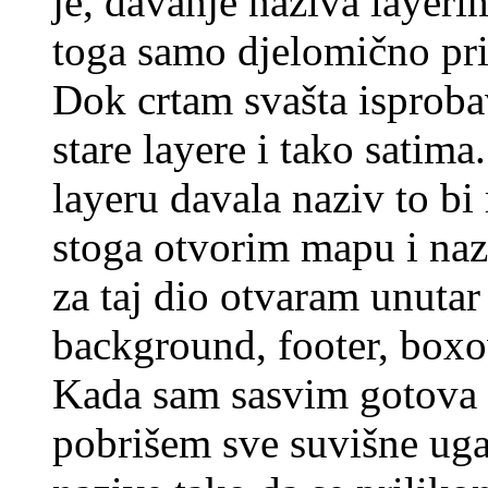
je, davanje naziva layeri
toga samo djelomično pr
Dok crtam svašta isprob
stare layere i tako satim
layeru davala naziv to b
stoga otvorim mapu i naz
za taj dio otvaram unutar
background, footer, bo
Kada sam sasvim gotova s
pobrišem sve suvišne uga