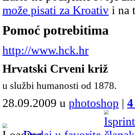
može pisati za Kroativ
i na 
Pomoć potrebitima
http://www.hck.hr
Hrvatski Crveni križ
u službi humanosti od 1878.
28.09.2009 u
photoshop
|
4
Dodaj u favorite