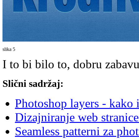
slika 5
I to bi bilo to, dobru zabav
Slični sadržaj:
Photoshop layers - kako i 
Dizajniranje web stranic
Seamless patterni za pho