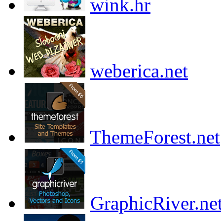
wink.hr
weberica.net
ThemeForest.net
GraphicRiver.ne