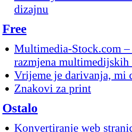
dizajnu
Free
Multimedia-Stock.com –
razmjena multimedijskih 
Vrijeme je darivanja, mi
Znakovi za print
Ostalo
Konvertiranje web stran