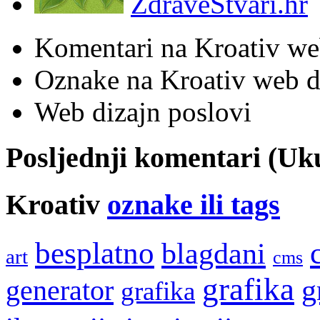
ZdraveStvari.hr
Komentari na Kroativ we
Oznake na Kroativ web di
Web dizajn poslovi
Posljednji komentari (U
Kroativ
oznake ili tags
besplatno
blagdani
art
cms
grafika
g
generator
grafika