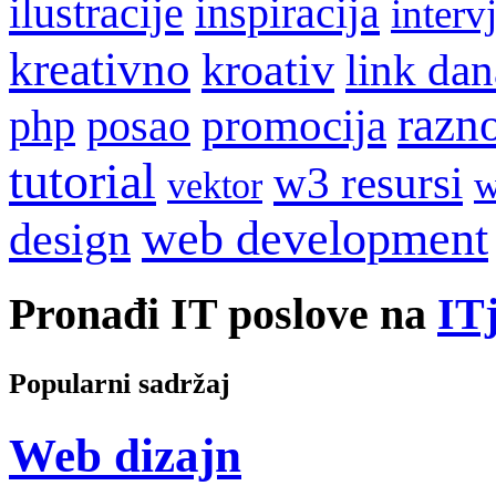
ilustracije
inspiracija
interv
kreativno
kroativ
link dan
razn
promocija
php
posao
tutorial
w3 resursi
w
vektor
web development
design
Pronađi IT poslove na
ITj
Popularni sadržaj
Web dizajn