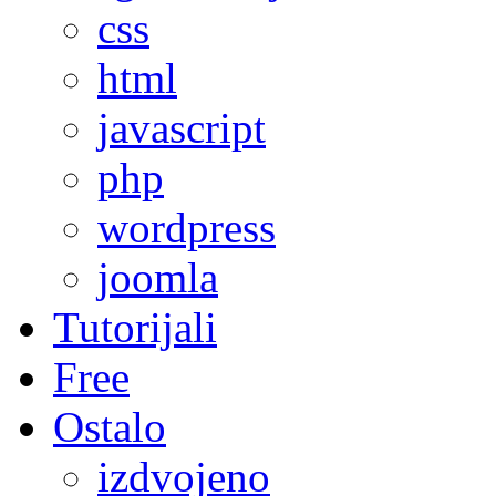
css
html
javascript
php
wordpress
joomla
Tutorijali
Free
Ostalo
izdvojeno