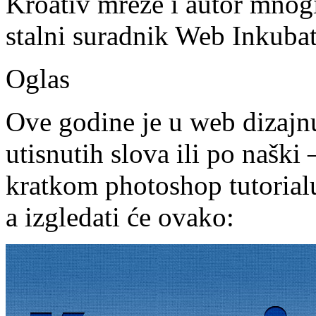
Kroativ mreže i autor mnogi
stalni suradnik Web Inkubat
Oglas
Ove godine je u web dizajn
utisnutih slova ili po naški
kratkom photoshop tutorialu
a izgledati će ovako: