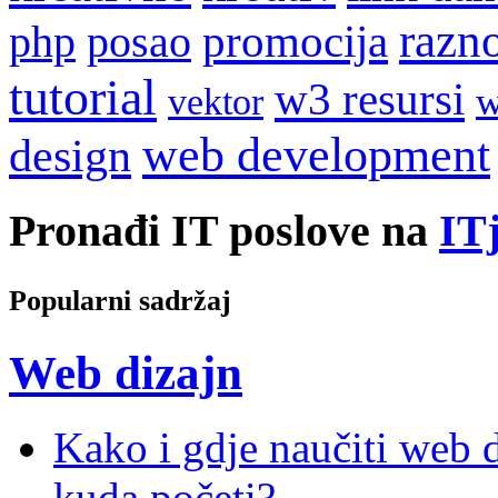
razn
promocija
php
posao
tutorial
w3 resursi
w
vektor
web development
design
Pronađi IT poslove na
ITj
Popularni sadržaj
Web dizajn
Kako i gdje naučiti web di
kuda početi?