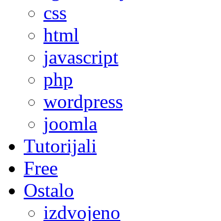
css
html
javascript
php
wordpress
joomla
Tutorijali
Free
Ostalo
izdvojeno