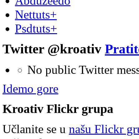
Abduzeedo
Nettuts+
Psdtuts+
Twitter @kroativ
Pratit
No public Twitter mes
Idemo gore
Kroativ
Flick
r
grupa
Učlanite se u
našu Flickr g