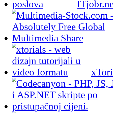
ITjobr.ne
xTori