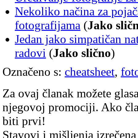
Nekoliko načina za pojača
fotografijama
(
Jako slič
Jedan jako simpatičan nat
radovi
(
Jako slično
)
Označeno s:
cheatsheet
,
fot
Za ovaj članak možete glasa
njegovoj promociji. Ako čla
biti prvi!
Stavovi i mišljenja izrečena