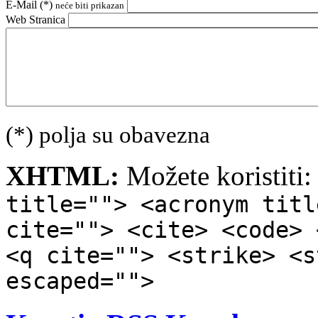
E-Mail (
*
)
neće biti prikazan
Web Stranica
(*) polja su obavezna
XHTML:
Možete koristiti
title=""> <acronym titl
cite=""> <cite> <code> 
<q cite=""> <strike> <s
escaped="">