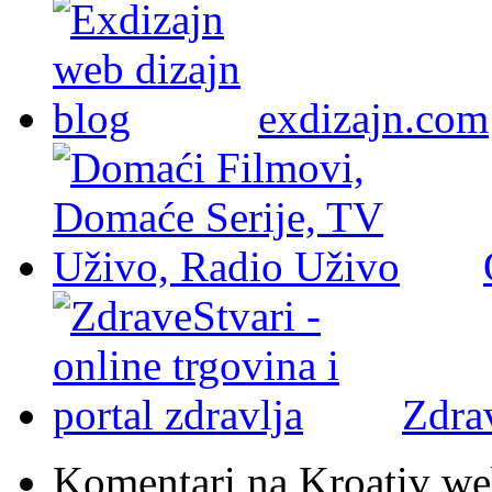
exdizajn.com
Zdra
Komentari na Kroativ we