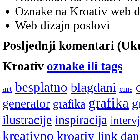
Oznake na Kroativ web di
Web dizajn poslovi
Posljednji komentari (U
Kroativ
oznake ili tags
besplatno
blagdani
art
cms
grafika
g
generator
grafika
ilustracije
inspiracija
interv
kreativno
kroativ
link dan