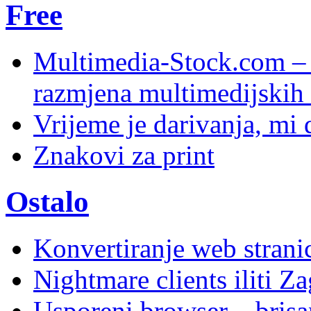
Free
Multimedia-Stock.com –
razmjena multimedijskih 
Vrijeme je darivanja, mi
Znakovi za print
Ostalo
Konvertiranje web stran
Nightmare clients iliti Za
Usporeni browser – brisanj