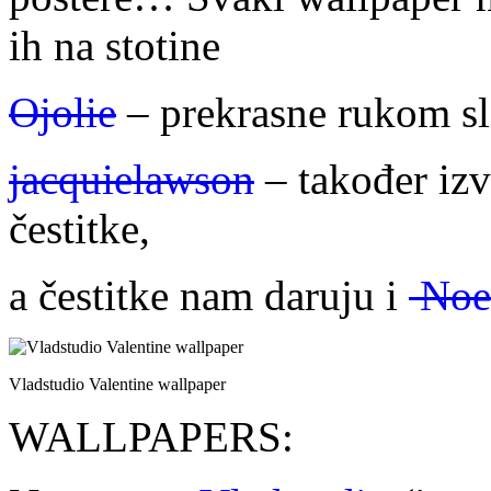
ih na stotine
Ojolie
– prekrasne rukom sli
jacquielawson
– također izv
čestitke,
a čestitke nam daruju i
Noen
Vladstudio Valentine wallpaper
WALLPAPERS: