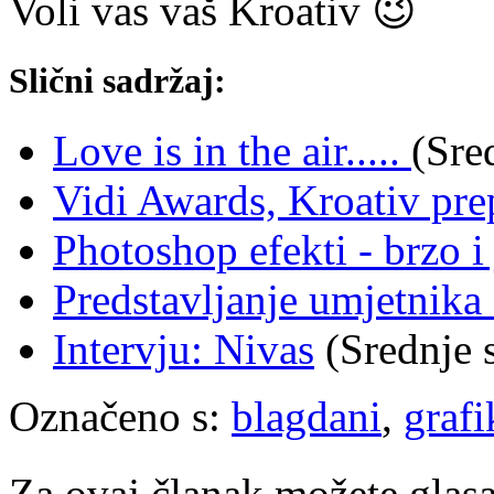
Voli vas vaš Kroativ 😉
Slični sadržaj:
Love is in the air.....
(Sre
Vidi Awards, Kroativ prep
Photoshop efekti - brzo i
Predstavljanje umjetnika -
Intervju: Nivas
(Srednje s
Označeno s:
blagdani
,
grafi
Za ovaj članak možete glasa