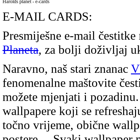
Harolds planet - e-cards
E-MAIL CARDS:
Presmiješne e-mail čestitke
Planeta
, za bolji doživljaj u
Naravno, naš stari znanac
V
fenomenalne maštovite česti
možete mjenjati i pozadinu. 
wallpapere koji se refresha
točno vrijeme, obične wallp
postere… Svaki wallpaper mo