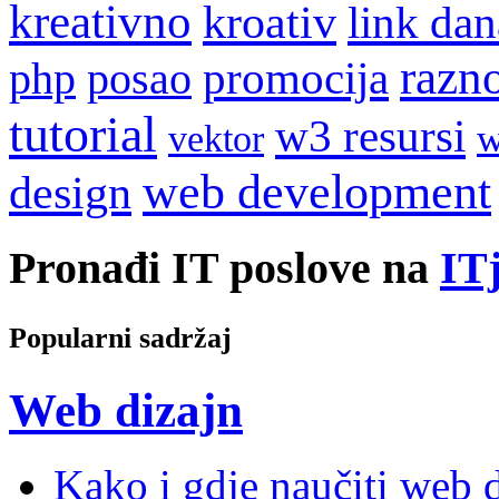
kreativno
kroativ
link dan
razn
promocija
php
posao
tutorial
w3 resursi
w
vektor
web development
design
Pronađi IT poslove na
ITj
Popularni sadržaj
Web dizajn
Kako i gdje naučiti web di