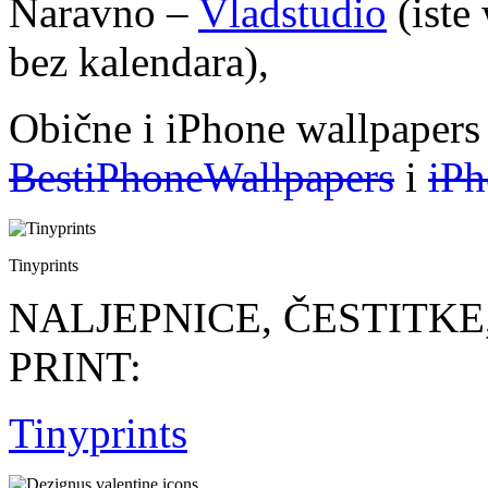
Naravno –
Vladstudio
(iste 
bez kalendara),
Obične i iPhone wallpaper
BestiPhoneWallpapers
i
iPh
Tinyprints
NALJEPNICE, ČESTITKE
PRINT:
Tinyprints