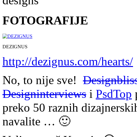
designs
FOTOGRAFIJE
DEZIGNUS
http://dezignus.com/hearts/
No, to nije sve!
Designblis
Designinterview
s
i
PsdTop
p
preko 50 raznih dizajnerski
navalite … 🙂