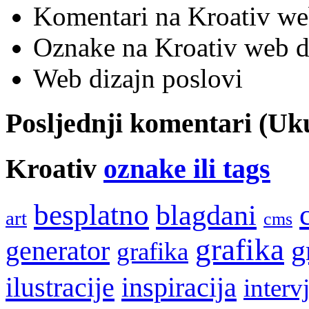
Komentari na Kroativ we
Oznake na Kroativ web di
Web dizajn poslovi
Posljednji komentari (U
Kroativ
oznake ili tags
besplatno
blagdani
art
cms
grafika
g
generator
grafika
ilustracije
inspiracija
interv