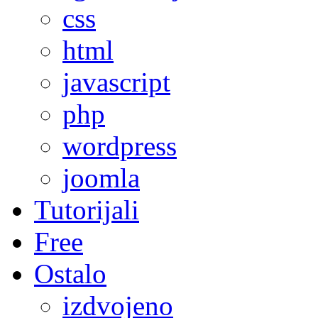
css
html
javascript
php
wordpress
joomla
Tutorijali
Free
Ostalo
izdvojeno