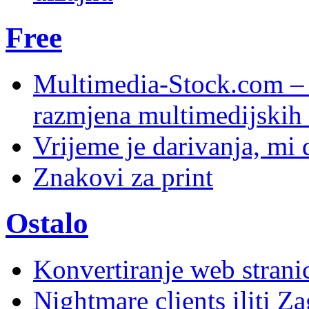
Free
Multimedia-Stock.com –
razmjena multimedijskih 
Vrijeme je darivanja, mi
Znakovi za print
Ostalo
Konvertiranje web stran
Nightmare clients iliti Za