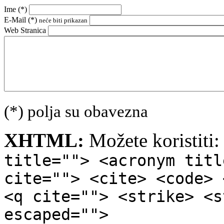
Ime (
*
)
E-Mail (
*
)
neće biti prikazan
Web Stranica
(*) polja su obavezna
XHTML:
Možete koristiti
title=""> <acronym titl
cite=""> <cite> <code> 
<q cite=""> <strike> <s
escaped="">