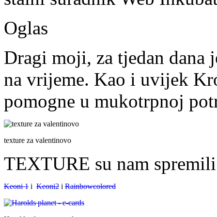
Oglas
Dragi moji, za tjedan dana j
na vrijeme. Kao i uvijek Kr
pomogne u mukotrpnoj potr
texture za valentinovo
TEXTURE su nam spremili 
Keoni 1
i
Keoni2
i
Rainbowcolored