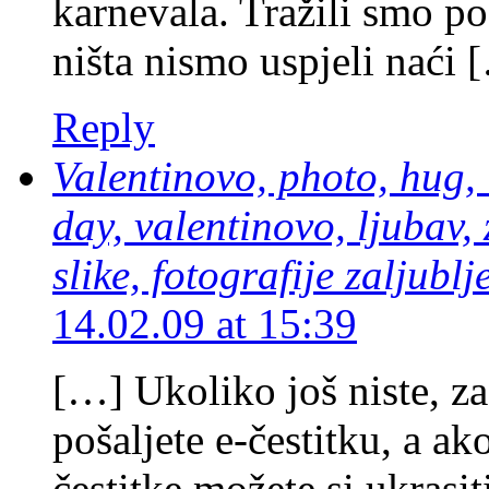
karnevala. Tražili smo po
ništa nismo uspjeli naći 
Reply
Valentinovo, photo, hug, 
day, valentinovo, ljubav, z
slike, fotografije zaljublj
14.02.09 at 15:39
[…] Ukoliko još niste, za
pošaljete e-čestitku, a a
čestitke možete si ukrasit