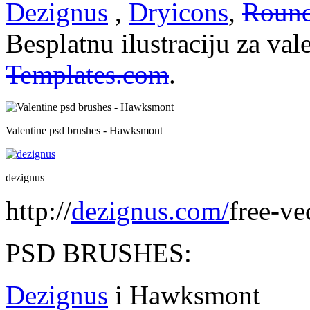
Dezignus
,
Dryicons
,
Round
Besplatnu ilustraciju za va
Templates.com
.
Valentine psd brushes - Hawksmont
dezignus
http://
dezignus.com/
free-ve
PSD BRUSHES:
Dezignus
i Hawksmont