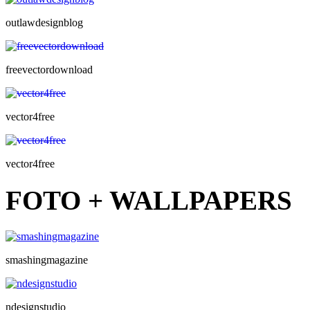
outlawdesignblog
freevectordownload
vector4free
vector4free
FOTO + WALLPAPERS
smashingmagazine
ndesignstudio