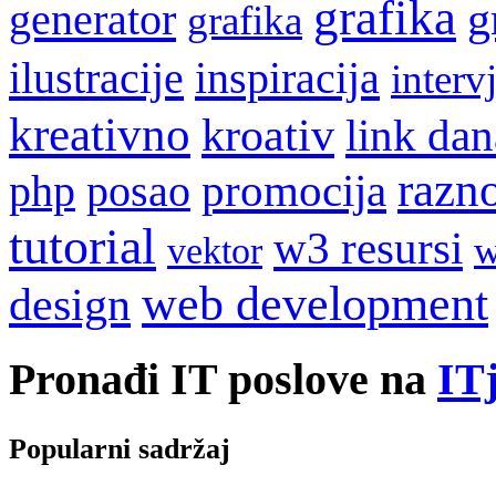
grafika
g
generator
grafika
ilustracije
inspiracija
interv
kreativno
kroativ
link dan
razn
promocija
php
posao
tutorial
w3 resursi
w
vektor
web development
design
Pronađi IT poslove na
ITj
Popularni sadržaj