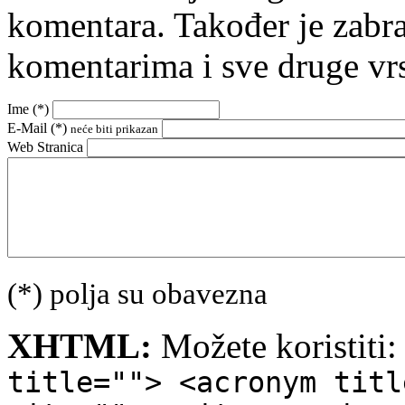
komentara. Također je zabr
komentarima i sve druge vr
Ime (
*
)
E-Mail (
*
)
neće biti prikazan
Web Stranica
(*) polja su obavezna
XHTML:
Možete koristiti
title=""> <acronym titl