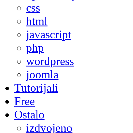
css
html
javascript
php
wordpress
joomla
Tutorijali
Free
Ostalo
izdvojeno