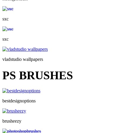
sxc
sxc
vladstudio wallpapers
PS BRUSHES
bestdesignoptions
brusheezy