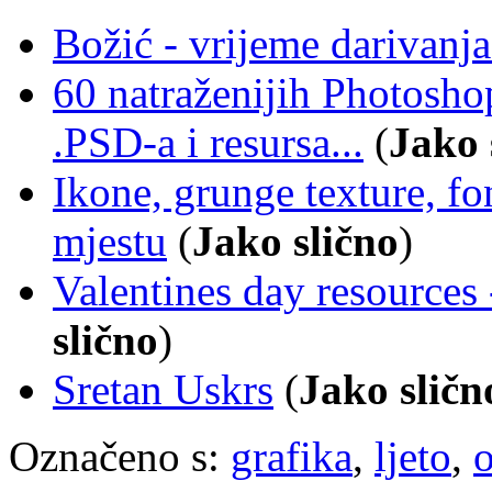
Božić - vrijeme darivanja
60 natraženijih Photoshop
.PSD-a i resursa...
(
Jako 
Ikone, grunge texture, f
mjestu
(
Jako slično
)
Valentines day resources 
slično
)
Sretan Uskrs
(
Jako sličn
Označeno s:
grafika
,
ljeto
,